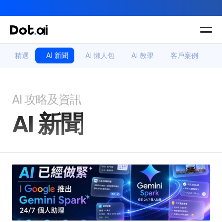
AI-in-One 全年 AI 學習通行證｜送你 120 小時 AI 課程，全
Dot.AI Academy
精選
AI 新聞
AI 懶人包
AI 教學
客戶案例
全港最貼地AI課程
實用課程
三大恆常課程
主題課程
所有課程
AI 攻略及資訊
多種專項技能提
我們有三大課程
升課程
AI 新聞
助你全面掌握AI
應用