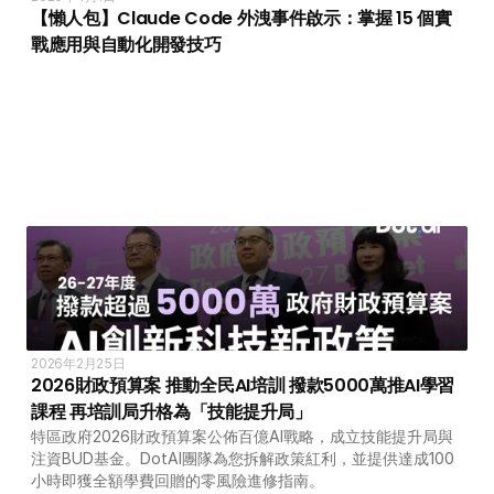
【懶人包】Claude Code 外洩事件啟示：掌握 15 個實
戰應用與自動化開發技巧
2026年2月25日
2026財政預算案 推動全民AI培訓 撥款5000萬推AI學習
課程 再培訓局升格為「技能提升局」
特區政府2026財政預算案公佈百億AI戰略，成立技能提升局與
注資BUD基金。DotAI團隊為您拆解政策紅利，並提供達成100
小時即獲全額學費回贈的零風險進修指南。