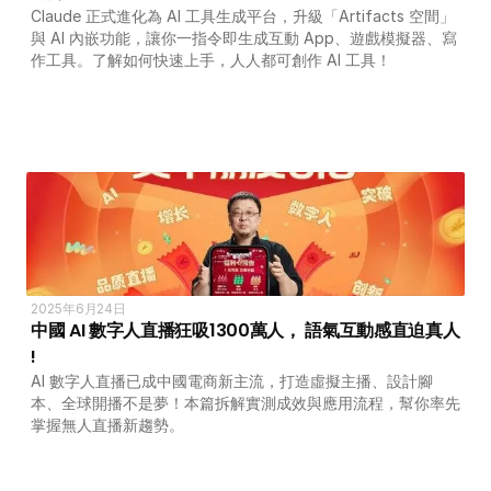
Claude 正式進化為 AI 工具生成平台，升級「Artifacts 空間」
與 AI 內嵌功能，讓你一指令即生成互動 App、遊戲模擬器、寫
作工具。了解如何快速上手，人人都可創作 AI 工具！
關於 DotAI
AI 課程
所有課程
全系列 30 小時
AI-in-One 全年 AI 學習通行證
全系列 29 小時
2025年6月24日
AI Builder 實戰訓練營
中國 AI 數字人直播狂吸1300萬人， 語氣互動感直迫真人 
!  
各類應用主題
AI 應用主題班系列
AI 數字人直播已成中國電商新主流，打造虛擬主播、設計腳
本、全球開播不是夢！本篇拆解實測成效與應用流程，幫你率先
DotAI 課程時間表
掌握無人直播新趨勢。
AI 活動