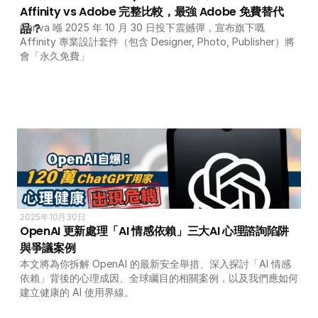
Affinity vs Adobe 完整比較，最強 Adobe 免費替代
品？
Canva 喺 2025 年 10 月 30 日投下震撼彈，宣布旗下嘅 
Affinity 專業設計套件（包含 Designer, Photo, Publisher）將
會「永久免費」
2025年10月30日
OpenAI 更新處理「AI 情感依賴」三大AI 心理諮詢陷阱
與爭議案例
本文將為你拆解 OpenAI 的最新安全舉措、深入探討「AI 情感
依賴」背後的心理成因、全球矚目的相關案例，以及我們應如何
建立健康的 AI 使用界線。