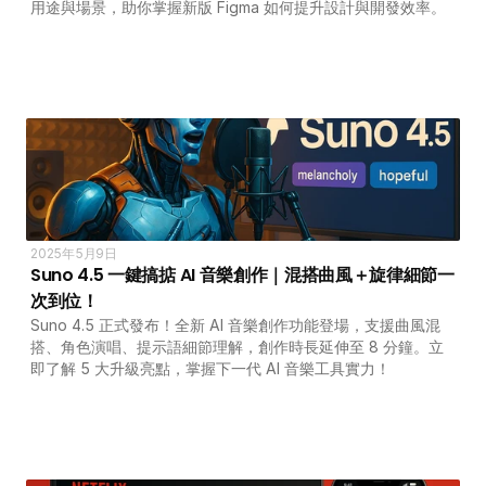
用途與場景，助你掌握新版 Figma 如何提升設計與開發效率。
2025年5月9日
Suno 4.5 一鍵搞掂 AI 音樂創作｜混搭曲風＋旋律細節一
次到位！
Suno 4.5 正式發布！全新 AI 音樂創作功能登場，支援曲風混
搭、角色演唱、提示語細節理解，創作時長延伸至 8 分鐘。立
即了解 5 大升級亮點，掌握下一代 AI 音樂工具實力！