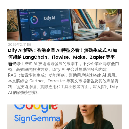
2025年2月11日
Dify AI 解碼：香港企業 AI 轉型必看！無碼生成式 AI 如
何超越 LangChain、Flowise、Make、Zapier 等平
台？
在全球生成式 AI 技術迅速發展的浪潮中，不少企業正尋求低門
檻、高效率的解決方案。Dify AI 平台以無碼開發和內建 
RAG（檢索增強生成）功能著稱，幫助用戶快速搭建 AI 應用。
本文將綜合 Gartner、Forrester 等英文市場報告及其他專業資
料，從技術原理、實際應用和工具比較等方面，深入探討 Dify 
AI 的優勢與挑戰。