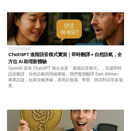
AI 攻略及資訊
AI 企業培訓
學校 AI 培訓
2025年6月9日
ChatGPT 進階語音模式實測｜即時翻譯＋自然語氣，全
方位 AI 助理新體驗
一年任學 AI 課程計劃
OpenAI 宣布 ChatGPT 推出全新「進階語音模式」，支援即時
語音翻譯、自然語氣與情緒模擬。我們實測翻譯 Sam Altman 
專業訪談，結果流暢準確，適用於會議、學習、跨語對話等多場
網上 AI 學習平台
景。
AI 應用服務
AI 創意廣告服務
聯絡我們