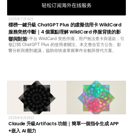
2025年7月14日
標榜一鍵升級 ChatGPT Plus 的虛擬信用卡 WildCard 
服務突然中斷｜4 個重點理解 WildCard 停服背後的影
響與對策
虛擬信用卡平台 WildCard 突然停擺，用戶無法查卡與退款，引
發訂閱 ChatGPT Plus 的使用者關注。本文整合官方公告、影
響分析與應對建議，協助你快速掌握事件全貌與替代方案。
2025年6月26日
Claude 升級Artifacts 功能｜簡單一個指令生成 APP 
+嵌入 AI 能力