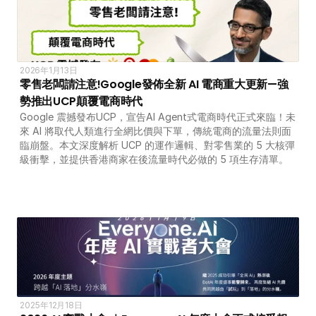
2026年1月13日
零售老闆請注意!Google發佈全新 AI 電商重大更新—強
勢推出UCP顛覆電商時代
Google 震撼發布UCP，宣告AI Agent式電商時代正式來臨！未
來 AI 將取代人類進行全網比價與下單，傳統電商的流量法則面
臨崩盤。本文深度解析 UCP 的運作邏輯、對零售業的 5 大核彈
級衝擊，並提供香港商家在後流量時代必做的 5 項生存清單。
2025年12月18日