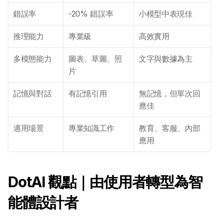
錯誤率
-20% 錯誤率
小模型中表現佳
推理能力
專業級
高效實用
關於 DotAI
多模態能力
圖表、草圖、照
文字與數據為主
AI 課程
片
記憶與對話
有記憶引用
無記憶，但單次回
所有課程
應佳
全系列 30 小時
AI-in-One 全年 AI 學習通行證
適用場景
專業知識工作
教育、客服、內部
全系列 29 小時
應用
AI Builder 實戰訓練營
各類應用主題
AI 應用主題班系列
DotAI 觀點｜由使用者轉型為智
DotAI 課程時間表
能體設計者