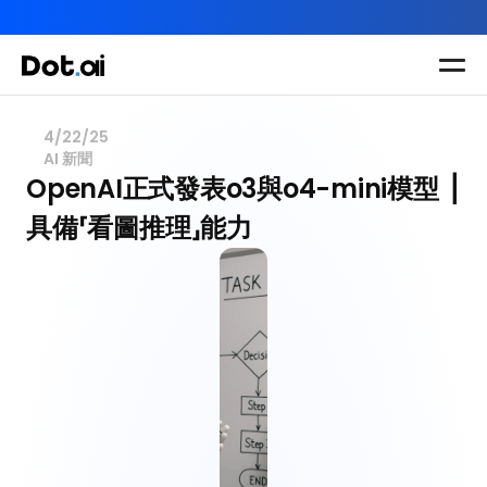
AI-in-One 全年 AI 學習通行證｜送你 120 小時 AI 課程，全
Dot.AI Academy
全港最貼地AI課程
4/22/25
AI 新聞
實用課程
三大恆常課程
主題課程
OpenAI正式發表o3與o4-mini模型 ⎥
所有課程
具備⸢看圖推理⸥能力
多種專項技能提
我們有三大課程
升課程
助你全面掌握AI
應用