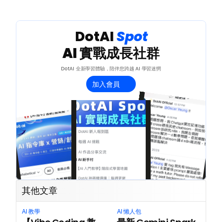
聯絡我們
 DotAI 
Spot 
AI 實戰成長社群
DotAI 全新學習體驗，陪伴您跨越 AI 學習迷惘
加入會員
其他文章
AI 教學
AI 懶人包