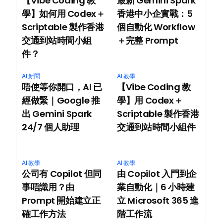
【Vibe Coding 教
最新 Gemini Spark 
學】如何用 Codex＋
香港中小企實戰：5 
Scriptable 製作香港
個自動化 Workflow
交通到站時間小組
＋完整 Prompt
件？
AI 新聞
AI 教學
唔使等你開口，AI 已
【Vibe Coding 教
經做緊｜Google 推
學】用 Codex＋
出 Gemini Spark 
Scriptable 製作香港
24/7 個人助理
交通到站時間小組件
AI 教學
AI 教學
公司有 Copilot 但同
由 Copilot 入門到企
事唔識用？由 
業自動化｜6 小時建
Prompt 開始建立正
立 Microsoft 365 進
確工作方法
階工作流