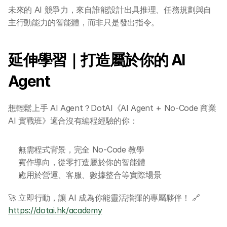
AI 活動
未來的 AI 競爭力，來自誰能設計出具推理、任務規劃與自
主行動能力的智能體，而非只是發出指令。
AI 攻略及資訊
延伸學習｜打造屬於你的 AI 
AI 企業培訓
Agent
學校 AI 培訓
想輕鬆上手 AI Agent？DotAI《AI Agent + No-Code 商業 
一年任學 AI 課程計劃
AI 實戰班》適合沒有編程經驗的你：
網上 AI 學習平台
無需程式背景，完全 No-Code 教學
實作導向，從零打造屬於你的智能體
AI 應用服務
應用於營運、客服、數據整合等實際場景
🚀 立即行動，讓 AI 成為你能靈活指揮的專屬夥伴！ 🔗 
AI 創意廣告服務
https://dotai.hk/academy