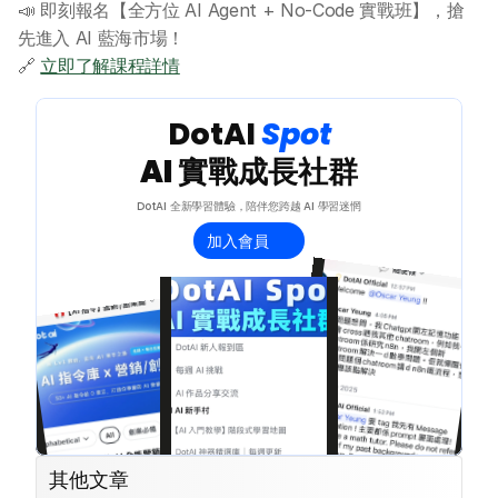
📣 即刻報名【全方位 AI Agent + No-Code 實戰班】，搶
聯絡我們
先進入 AI 藍海市場！
🔗 
立即了解課程詳情
 DotAI 
Spot 
AI 實戰成長社群
DotAI 全新學習體驗，陪伴您跨越 AI 學習迷惘
加入會員
其他文章