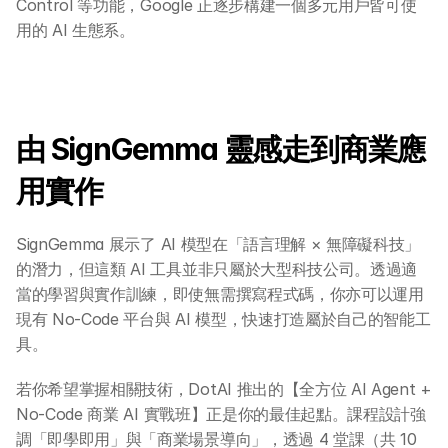
Control 等功能，Google 正逐步構建一個多元用戶皆可使
用的 AI 生態系。
關於 DotAI
由 SignGemma 靈感走到商業應
AI 課程
用實作
所有課程
SignGemma 展示了 AI 模型在「語言理解 × 無障礙科技」
全系列 30 小時
的潛力，但這類 AI 工具並非只屬於大型科技公司。透過適
AI-in-One 全年 AI 學習通行證
當的學習與實作訓練，即使無需撰寫程式碼，你亦可以運用
全系列 29 小時
現有 No-Code 平台與 AI 模型，快速打造屬於自己的智能工
AI Builder 實戰訓練營
具。
各類應用主題
AI 應用主題班系列
若你希望掌握相關技術，DotAI 推出的【全方位 AI Agent + 
No-Code 商業 AI 實戰班】正是你的最佳起點。課程設計強
DotAI 課程時間表
調「即學即用」與「商業場景導向」，透過 4 堂課（共 10 