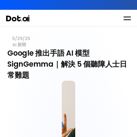
AI-in-One 全年 AI 學習通行證｜送你 120 小時 AI 課程，全
Dot.AI Academy
全港最貼地AI課程
5/29/25
AI 新聞
實用課程
三大恆常課程
主題課程
Google 推出手語 AI 模型 
所有課程
SignGemma｜解決 5 個聽障人士日
多種專項技能提
我們有三大課程
升課程
常難題
助你全面掌握AI
應用