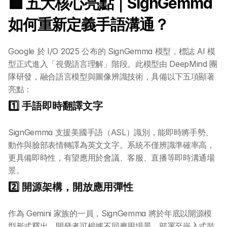
🟩 五大核心亮點｜SignGemma 
如何重新定義手語溝通？
Google 於 I/O 2025 公布的 SignGemma 模型，標誌 AI 模
型正式進入「視覺語言理解」階段。此模型由 DeepMind 團
隊研發，融合語言模型與圖像辨識技術，具備以下五項顯著
亮點：
1️⃣ 手語即時翻譯文字
SignGemma 支援美國手語（ASL）識別，能即時將手勢、
動作與臉部表情轉譯為英文文字。系統不僅辨識準確率高，
更具備即時性，有望應用於會議、客服、直播等即時溝通場
景。
2️⃣ 開源架構，開放應用彈性
作為 Gemini 家族的一員，SignGemma 將於年底以開源模
型形式釋出。開發者可根據不同應用場景，部署至嵌入式裝