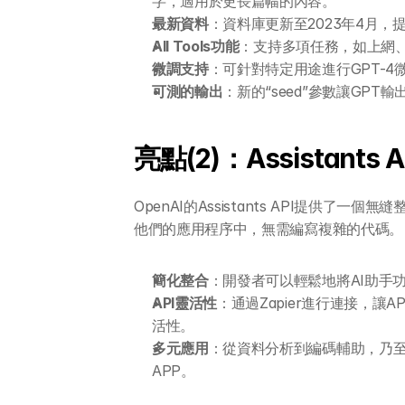
字，適用於更長篇幅的內容。
最新資料
：資料庫更新至2023年4月，
All Tools功能
：支持多項任務，如上網
微調支持
：可針對特定用途進行GPT-
可測的輸出
：新的“seed”參數讓GP
亮點(2)：Assistants A
OpenAI的Assistants API提供了
他們的應用程序中，無需編寫複雜的代碼。
簡化整合
：開發者可以輕鬆地將AI助手
API靈活性
：通過Zapier進行連接，讓
活性。
多元應用
：從資料分析到編碼輔助，乃至於假
APP。