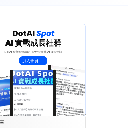
 DotAI 
Spot 
AI 實戰成長社群
DotAI 全新學習體驗，陪伴您跨越 AI 學習迷惘
加入會員
章