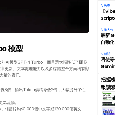
AI 教學
【Vib
Scri
AI 懶人包
最新 G
自動化 
rbo 模型
AI 新聞
唔使等你
的AI模型GPT-4 Turbo，而且還大幅降低了開發
Gemin
在數據庫更新、文本處理能力以及多媒體整合方面均有顯
大量的資訊。
把握機
報讀精
降低3倍，輸出Token價格降低2倍，大幅提升了性
更為流暢。
en，相當於約60,000個中文字或120,000個英文