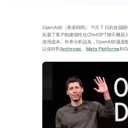
OpenAI於（香港時間） 11月 7 日的
拓展了客戶創建個性化ChatGPT聊天機
使用成本。外界分析認為，OpenAI的最
以保持對
Anthropic
、
Meta Platforms
和G