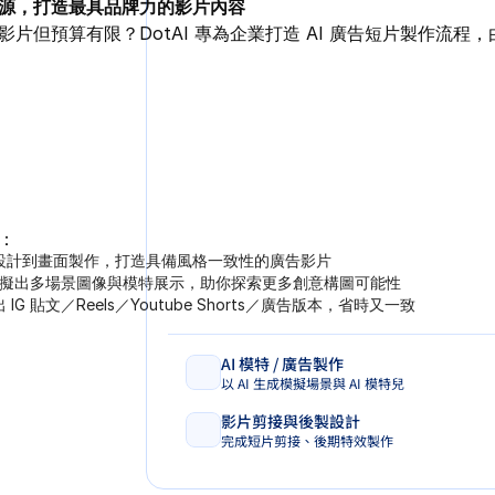
源，打造最具品牌力的影片內容
制定貼地又有策略性的社群內容主軸，令出帖唔再隨機! 
無需拍攝、無需模特，一鍵批量製作可上架素材!
由引流到轉化，全流程交給 AI 幫你自動運作！
影片但預算有限？DotAI 專為企業打造 AI 廣告短片製作流
DotAI 團隊會根據你的品牌定位、年度推廣重點、熱門節日與
DotAI 結合 AI 圖像生成與電商廣告設計經驗，協
我們協助你建構一套可持續執行的 AI 營銷
：
你會得到：
你會得到：
你會得到：
設計到畫面製作，打造具備風格一致性的廣告影片
品牌語調分析與競品拆解，令內容方向夠貼地又有主見
一鍵生成專屬品牌風格的電商素材，可即時上架
一支專屬你品牌 AI 營銷團隊，全年無休自動運作
I 模擬出多場景圖像與模特展示，助你探索更多創意構圖可能性
一個月完整社交內容日曆，涵蓋主題、圖文與貼文
透過 AI 建構產品情境圖、模特演示圖與短片，協助品牌節省拍
幫你處理內容排程、用戶銷售回覆、自動轉化等營
 IG 貼文／Reels／Youtube Shorts／廣告版本，省時又一致
AI 圖像＋針對性文案設計，吸引目光、停留、互動與再關注
讓品牌素材從單一設計變成一整套內容資源庫，靈活支援促銷
支援串接 WhatsApp、EDM、社交平台與網站，
AI 模特 / 廣告製作
商品主圖／展示圖製作
品牌語氣與定位策劃
 自動化內容靈感與貼文排程
以 AI 生成模擬場景與 AI 模特兒
打造吸睛電商主圖與多角度展示素材
制定貼地又有策略性的社群內容主軸
透過 AI 建構貼文日曆與靈感庫
影片剪接與後製設計
社交媒體文案及圖像製作
 數字人銷售短片
 EDM 電郵自動寄發系統
完成短片剪接、後期特效製作
以 AI 數字人製作產品推介影片
撰寫吸睛文案，搭配具品牌風格的社群視覺圖
設計品牌電郵流程，按行為觸發自動發送優惠