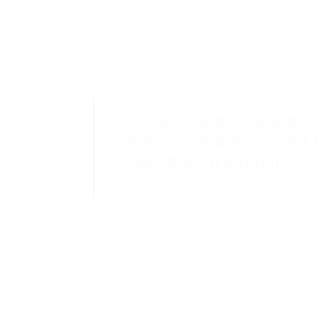
AI工具可以生成視覺和腳本
的情況下能夠實現的。許多人
DotAI專家工作流程的用武之
DOTAI CREATIVE 團隊