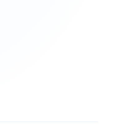
產品性能展示影片 (圖像 AI 加工 + 動態視覺設
AI 影片生成企劃