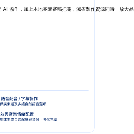
程 AI 協作，加上本地團隊審稿把關，減省製作資源同時，放大品
合 AI 分析與競爭對手觀察，提出貼文週期建議與內容優先順序
購物網站與廣告渠道，真正節省拍攝資源，快速完成素材上線。
無需人工逐步操作，也能每日穩定推進成交轉化。
I 語音配音 / 字幕製作
批量系列化視覺套圖
社交媒體主題規劃
分眾名單管理與再行銷設計
供廣東話及多語自然語音選項
對整個產品系列一次性產出風格一致的內容
立社群月曆，規劃出帖頻率
用戶行為自動分類潛在客戶，推送對應訊息
音效與音樂情緒配置
跨平台廣告素材
otAI 平台聯合曝光
ChatGPT 銷售助手串接
用或生成合適配樂與音效，強化氛圍
稿多用，快速轉出多平台格式
合 DotAI 自有媒體資源，提供社群平台曝光
你的網站設計 AI 銷售助手，7x24 提供問答導購