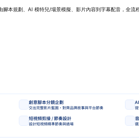
程，由腳本規劃、AI 模特兒/場景模擬、影片內容到字幕配音，全流
市場趨勢，設計適用於 1 個月以上的社交媒體主題架構。我們會結
助你製作大批風格統一、產品對位的圖像與短片，適用於社交平台、
漏斗系統，整合內容排程、訊息推送、名單收集與行銷回應，讓你
攝成本
銷重複任務
整合互動入口
創意腳本分鏡企劃
模擬模特／使用情境圖像
專屬 AI 小編 GPTS 建立服務
AI SEO 內容推廣服務
A
交出完整影片藍圖，對齊品牌故事與平台節奏
無需聘請模特或安排拍攝，AI 模擬出真實生活感圖
打造結合圖像與文案生成的品牌 AI 小編
協助您快速完成關鍵字分析、文章撰寫與內容優化
提
針
建
依
短視頻剪接 / 節奏設計
貼文圖片與範本設計
 AI 多語配音推廣
 社交平台自動出帖與時程管理
D
 
設計短視頻精準節奏與過場
支援粵語／普通話／英語等語音與字幕同步處理
依據品牌風格與平台習慣，設計範本排版
整合 AI 工具與排程平台，自動發佈內容
選
一
整
為