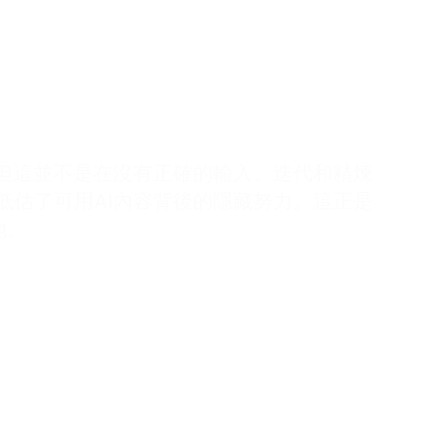
，但這並不是在沒有正確的輸入、迭代和精煉
低估了可用AI內容背後的隱藏努力。這正是
地。