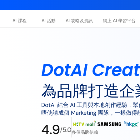
AI-in-One 全年 AI 學習通行證｜送你 120 小時 AI 課程，
AI 課程
AI 活動
AI 攻略及資訊
網上 AI 學習平台
Dot.AI Academy
全港最貼地AI課程
三大恆常課程
DotAI Cre
為品牌打造企業
DotAI 結合 AI 工具與本地創作經
唔使請成個 Marketing 團隊，一樣做
4.9
/
5.0
多個品牌信賴