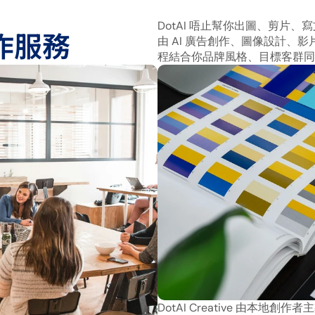
DotAI 唔止幫你出圖、剪片、
創作服務
由 AI 廣告創作、圖像設計、
程結合你品牌風格、目標客群同
DotAI Creative 由本地創作者