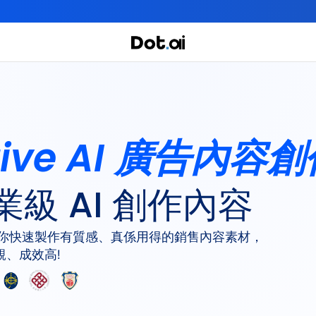
全年實體+網上任你學！立即報名
實用課程
主題課程
ative AI 廣告內容
我們有三大課程
級 AI 創作內容
驗，幫你快速製作有質感、真係用得的銷售內容素材，
得靚、成效高!