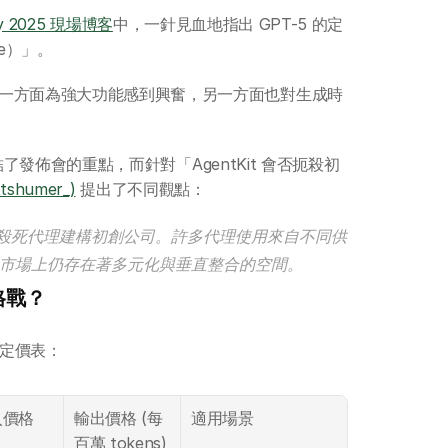
y 2025 現場博客
中，一針見血地指出 GPT-5 的定
ive）」。
一方面為強大功能感到興奮，另一方面也對生成時
了發佈會的重點，而針對「AgentKit 會否扼殺初
tshumer_)
 提出了不同觀點：
t 並不會殺死代理建構初創公司。許多代理使用來自不同供
，市場上仍存在著多元化與垂直整合的空間。
格戰？
定價表：
價格 
輸出價格 (每
適用場景
百萬 tokens)