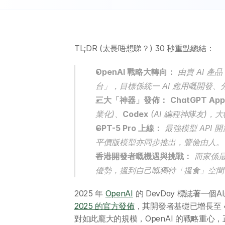
TL;DR (太長唔想睇？) 30 秒重點總結：
OpenAI 戰略大轉向：
 由賣 AI 產
台」，目標係統一 AI 應用嘅開發
三大「神器」發佈：
ChatGPT App
業化)、
Codex
 (AI 編程神隊友)
GPT-5 Pro 上線：
 最強模型 AP
平價版模型亦同步推出，豐儉由人。
香港開發者嘅機遇與挑戰：
 而家係
優勢，搵到自己嘅獨特「搵食」空間
2025 年 
OpenAI
 的 DevDay 標誌著一
2025 的官方發佈
，其開發者基礎已增長至 40
對如此龐大的規模，OpenAI 的戰略重心