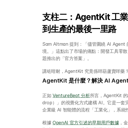
支柱二：AgentKit 工業
到生產的最後一里路
Sam Altman 提到：「儘管圍繞 AI A
境。」這點出了市場的痛點：開發工具零散，流程複
題推出的「官方答案」。
講咗咁耐，AgentKit 究竟係咩葫蘆賣咩藥
AgentKit 是什麼？解決 AI Ag
正如 
VentureBeat 分析
所言，AgentKit
drop）」的視覺化方式建構 AI。它是一套
企業級 AI 智能體的流程「工業化」，系
根據 
OpenAI 官方引述的早期用戶數據
，金