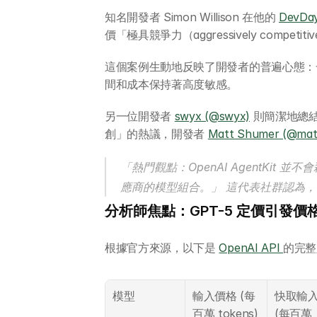
知名開發者 Simon Willison 在他的 
DevDa
價「極具競爭力（aggressively competit
這個案例生動地反映了開發者的普遍心態：
間和成本保持著高度敏感。
另一位開發者 
swyx (@swyx)
 則簡潔地總結
創」的熱議，開發者 
Matt Shumer (@mat
「熱門觀點：OpenAI AgentKi
應商的模型組合。」 這代表社群認為
分析師焦點：GPT-5 定價引發價
根據官方來源，以下是 
OpenAI API 
的完整
模型
輸入價格 (每
快取輸入
百萬 tokens)
(每百萬 