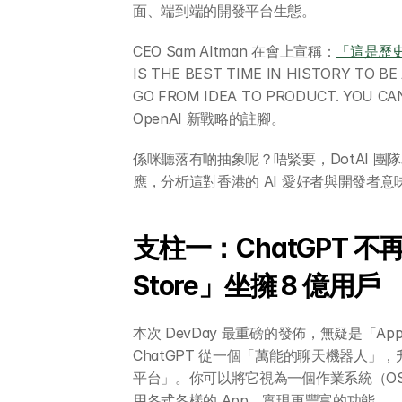
面、端到端的開發平台生態。
CEO Sam Altman 在會上宣稱：
「這是歷史
IS THE BEST TIME IN HISTORY TO BE 
GO FROM IDEA TO PRODUCT. YOU CA
OpenAI 新戰略的註腳。
係咪聽落有啲抽象呢？唔緊要，DotAI 
應，分析這對香港的 AI 愛好者與開發者意
支柱一：ChatGPT 不
Store」坐擁 8 億用戶
本次 DevDay 最重磅的發佈，無疑是「Apps 
ChatGPT 從一個「萬能的聊天機器人」，升級
平台」。你可以將它視為一個作業系統（O
用各式各樣的 App，實現更豐富的功能。