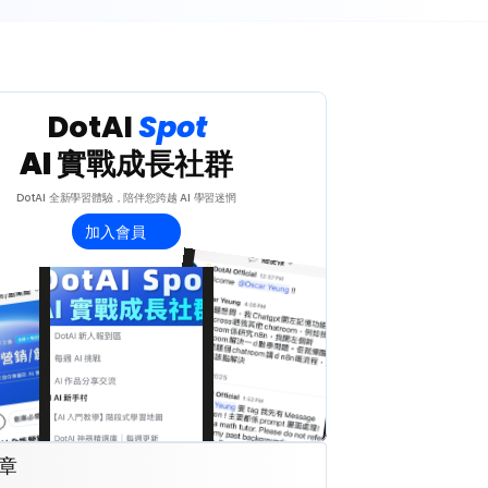
 DotAI 
Spot 
AI 實戰成長社群
DotAI 全新學習體驗，陪伴您跨越 AI 學習迷惘
加入會員
章