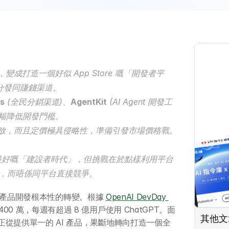
品，變成打造一個好似 App Store 嘅「開發者平
、分發同賺錢渠道。
s
 (全民分銷渠道)、
AgentKit
 (AI Agent 開發工
，大幅降低開發門檻。
I 開放，而且定價極具侵略性，準備引發市場價格戰。
最好嘅「建設者時代」，但挑戰在於點樣利用平台
，而唔係同平台直接競爭。
個AI產品開發根本性的轉變。根據 
OpenAI DevDay 
0 萬，每週有超過 8 億用戶使用 ChatGPT。面
其他文
，正從提供單一的 AI 產品，果斷地轉向打造一個全