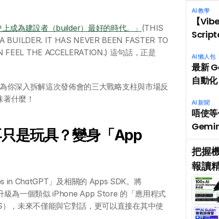
AI 教學
【Vib
上成為建設者（builder）最好的時代。」
(THIS 
Scri
A BUILDER. IT HAS NEVER BEEN FASTER TO 
N FEEL THE ACCELERATION.) 這句話，正是 
AI 懶人包
最新 G
自動化 
團隊為你深入拆解這次發佈會的三大戰略支柱與市場反
味著什麼！
AI 新聞
唔使等你
Gemin
再只是玩具？變身「App 
把握機
報讀精
in ChatGPT」及相關的 Apps SDK。將 
為一個類似 iPhone App Store 的「應用程式
S），未來不僅能與它對話，更可以直接在其中使