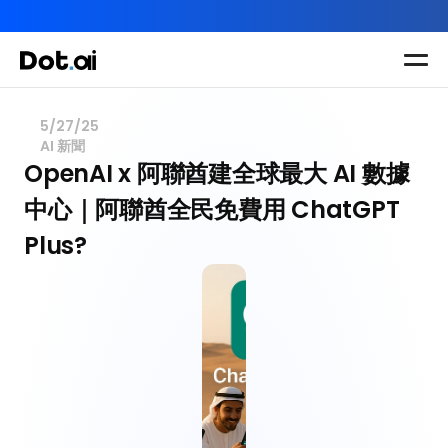
AI-in-One 全年 AI 學習通行證｜送你 120 小時 AI 課程，全
Dot.AI Academy
全港最貼地AI課程
5/27/25
AI 新聞
實用課程
三大恆常課程
主題課程
OpenAI x 阿聯酋建全球最大 AI 數據
所有課程
中心｜阿聯酋全民免費用 ChatGPT 
多種專項技能提
我們有三大課程
升課程
Plus?
助你全面掌握AI
應用