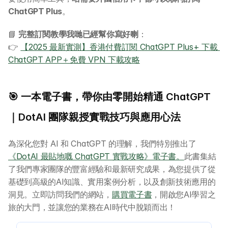
AI-in-One 全年 AI 學習通行證
ChatGPT Plus
。
全系列 29 小時
AI Builder 實戰訓練營
📘 
完整訂閱教學我哋已經幫你寫好喇
：
各類應用主題
👉 
【2025 最新實測】香港付費訂閱 ChatGPT Plus+ 下載 
AI 應用主題班系列
ChatGPT APP＋免費 VPN 下載攻略
DotAI 課程時間表
🎯 一本電子書，帶你由零開始精通 ChatGPT
AI 活動
｜DotAI 團隊親授實戰技巧與應用心法
AI 攻略及資訊
為深化您對 AI 和 ChatGPT 的理解，我們特別推出了
《DotAI 最貼地嘅 ChatGPT 實戰攻略》電子書。
此書集結
AI 企業培訓
了我們專家團隊的豐富經驗和最新研究成果，為您提供了從
基礎到高級的AI知識、實用案例分析，以及創新技術應用的
學校 AI 培訓
洞見。立即訪問我們的網站，
購買電子書
，開啟您AI學習之
旅的大門，並讓您的業務在AI時代中脫穎而出！
一年任學 AI 課程計劃