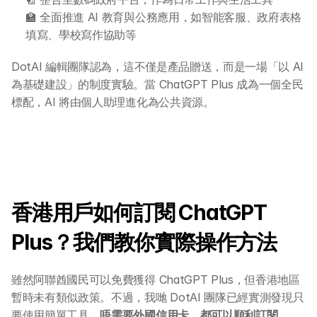
🏫 全面推進 AI 教育與公務應用，如智能客服、政府表格
填寫、學校寫作協助等
DotAI 編輯團隊認為，這不僅是產品贈送，而是一場「以 AI 
為基礎建設」的制度實驗。當 ChatGPT Plus 成為一個全民
標配，AI 將由個人助理進化為公共資源。
關於 DotAI
香港用戶如何訂閱 ChatGPT 
AI 課程
Plus？我們教你實際操作方法
雖然阿聯酋國民可以免費獲得 ChatGPT Plus，但香港地區
所有課程
暫時未有類似政策。不過，我哋 DotAI 團隊已經實測發現只
全系列 30 小時
要使用簡單工具，
唔需要外國信用卡，都可以順利訂閱 