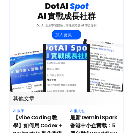
 DotAI 
Spot 
網上 AI 學習平台
AI 實戰成長社群
DotAI 全新學習體驗，陪伴您跨越 AI 學習迷惘
AI 應用服務
加入會員
AI 創意廣告服務
聯絡我們
其他文章
AI 教學
AI 懶人包
【Vibe Coding 教
最新 Gemini Spark 
學】如何用 Codex＋
香港中小企實戰：5 