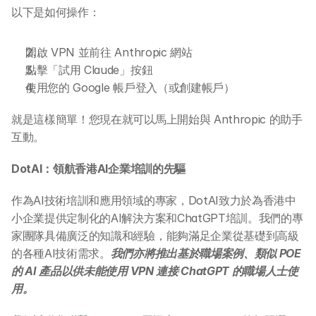
網上 AI 學習平台
以下是如何操作：
AI 應用服務
開啟 VPN 並前往 Anthropic 網站
點擊「試用 Claude」按鈕
AI 創意廣告服務
使用您的 Google 帳戶登入（或創建帳戶）
就是這樣簡單！您現在就可以馬上開始與 Anthropic 的助手
聯絡我們
互動。
DotAI：領航香港AI企業培訓的先驅
作為AI技術培訓和應用領域的專家，DotAI致力於為香港中
小企業提供定制化的AI解決方案和ChatGPT培訓。我們的專
家團隊具備廣泛的知識和經驗，能夠滿足企業從基礎到高級
的各種AI技術需求。
我們亦將推出基於職場案例、類似 POE 
的 AI 產品以供未能使用 VPN 連接 ChatGPT 的職場人士使
用。