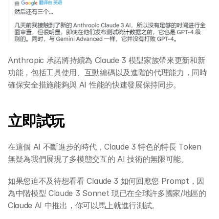
全系列 29 小時
AI Builder 實戰訓練營
各類應用主題
AI 應用主題班系列
DotAI 課程時間表
Anthropic 承諾將持續為 Claude 3 模型家族帶來更新和新
功能，包括工具使用、互動編碼以及進階的代理能力，同時
確保安全措施能夠與 AI 性能的快速發展保持同步。
AI 活動
AI 攻略及資訊
立即試玩
AI 企業培訓
在這個 AI 不斷進步的時代，Claude 3 特色的特長 Token 
無疑為我們展現了多模態交互的 AI 技術的無限可能。
學校 AI 培訓
如果您迫不及待想看看 Claude 3 如何回應您 Prompt，因
為中階模型 Claude 3 Sonnet 現已在全球許多國家/地區的 
一年任學 AI 課程計劃
Claude AI 中推出，你可以馬上就進行測試。