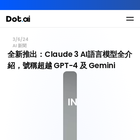
AI-in-One 全年 AI 學習通行證｜送你 120 小時 AI 課程，全
Dot.AI Academy
全港最貼地AI課程
3/6/24
AI 新聞
實用課程
三大恆常課程
主題課程
全新推出：Claude 3 AI語言模型全介
所有課程
紹，號稱超越 GPT-4 及 Gemini
多種專項技能提
我們有三大課程
升課程
助你全面掌握AI
應用