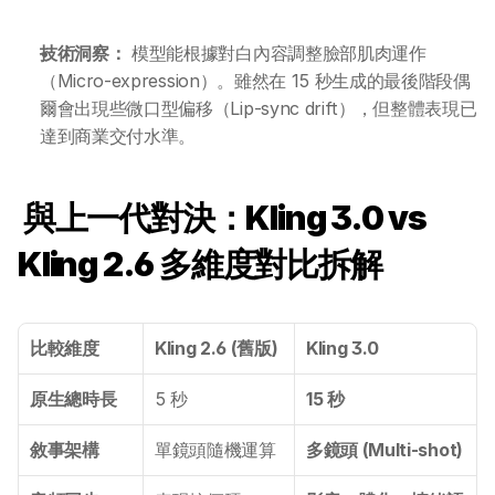
技術洞察：
 模型能根據對白內容調整臉部肌肉運作
（Micro-expression）。雖然在 15 秒生成的最後階段偶
爾會出現些微口型偏移（Lip-sync drift），但整體表現已
達到商業交付水準。
 與上一代對決：Kling 3.0 vs 
Kling 2.6 多維度對比拆解
比較維度
Kling 2.6 (舊版)
Kling 3.0
原生總時長
5 秒
15 秒
敘事架構
單鏡頭隨機運算
多鏡頭 (Multi-shot)