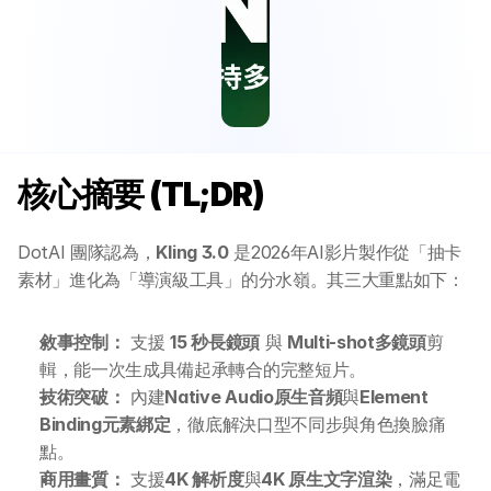
核心摘要 (TL;DR)
DotAI 團隊認為，
Kling 3.0
 是2026年AI影片製作從「抽卡
素材」進化為「導演級工具」的分水嶺。其三大重點如下：
敘事控制：
 支援 
15 秒長鏡頭
 與 
Multi-shot多鏡頭
剪
輯，能一次生成具備起承轉合的完整短片。
技術突破：
 內建
Native Audio原生音頻
與
Element 
Binding元素綁定
，徹底解決口型不同步與角色換臉痛
點。
商用畫質：
 支援
4K 解析度
與
4K 原生文字渲染
，滿足電