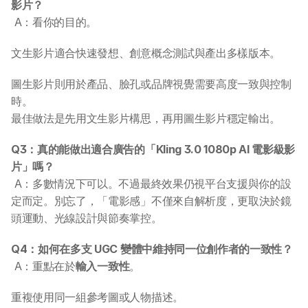
影片？
 A：看你的目的。
所有課程
文生影片適合快速發想、創意概念測試與產出多樣版本。
全系列 30 小時
AI-in-One 全年 AI 學習通行證
圖生影片則用於產品、臉孔或品牌視覺需要高度一致與控制
全系列 29 小時
時。
AI Builder 實戰訓練營
最佳做法是先用文生影片構思，再用圖生影片穩定輸出。
各類應用主題
AI 應用主題班系列
Q3：真的能做出適合廣告的「Kling 3.0 1080p AI 電影級影
片」嗎？
DotAI 課程時間表
 A：多數情況下可以。不過最終效果仍視平台支援與你的設
定而定。別忘了，「電影感」不僅來自解析度，更取決於鏡
AI 活動
頭運動、光線設計與節奏掌控。
Q4：如何在多支 UGC 變體中維持同一位創作者的一致性？
AI 攻略及資訊
 A：重點在於
輸入一致性
。
AI 企業培訓
重複使用同一組參考圖或人物描述。