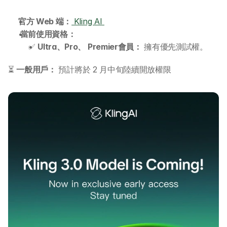
官方 Web 端：
 Kling AI 
 當前使用資格：
✅ 
Ultra、Pro、 Premier會員：
 擁有優先測試權。
⏳ 
一般用戶：
 預計將於 2 月中旬陸續開放權限