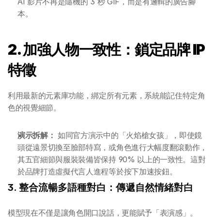
AI 影片不再是隨機的 3 秒 GIF，而是有邏輯的廣告腳
本。
2. 加強人物一致性：鎖定品牌 IP 
特徵
利用最新的元素庫功能，綁定所有元素，系統能記住特定角
色的視覺細節。
演示拆解：
 如同官方演示中的「火焰槍女孩」，即使鏡
頭從遠景切換至臉部特寫，或角色進行大幅度翻滾動作，
其五官細節與服裝裝備皆保持 90% 以上的一致性。這對
於品牌打造虛擬代言人進程等於按下加速按鈕。
3. 整合流暢多語種對白：傳遞自然情緒對白
模型現在不僅是讓角色開口說話，更能賦予「表演感」。