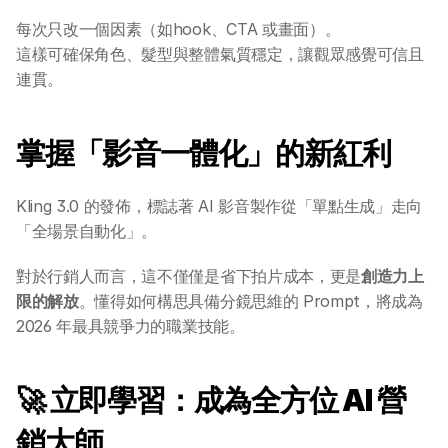
每次只改一個因素（如hook、CTA 或畫面）。
學校 AI 培訓
這樣可確保角色、髮型與整體氣質穩定，讓觀眾感覺可信且
連貫。
一年任學 AI 課程計劃
網上 AI 學習平台
掌握「影音一體化」的新紅利
AI 應用服務
Kling 3.0 的發佈，標誌著 AI 影音製作從「單點生成」走向
「全場景自動化」。
AI 創意廣告服務
對於行銷人而言，這不僅僅是省下拍片成本，更是
創造力上
限的解放
。懂得如何構思具備分鏡思維的 Prompt，將成為 
聯絡我們
2026 年最具競爭力的職業技能。
🚀 立即學習：成為全方位 AI 營
銷大師