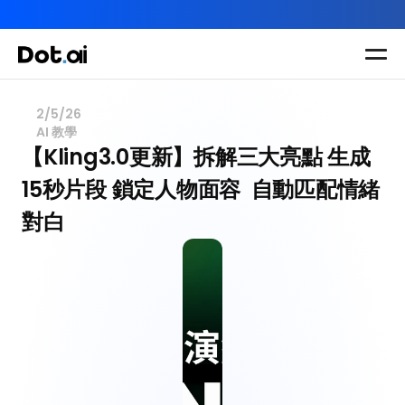
AI-in-One 全年 AI 學習通行證｜送你 120 小時 AI 課程，全
Dot.AI Academy
全港最貼地AI課程
2/5/26
AI 教學
實用課程
三大恆常課程
主題課程
【Kling3.0更新】拆解三大亮點 生成
所有課程
15秒片段 鎖定人物面容  自動匹配情緒
多種專項技能提
我們有三大課程
升課程
對白
助你全面掌握AI
應用