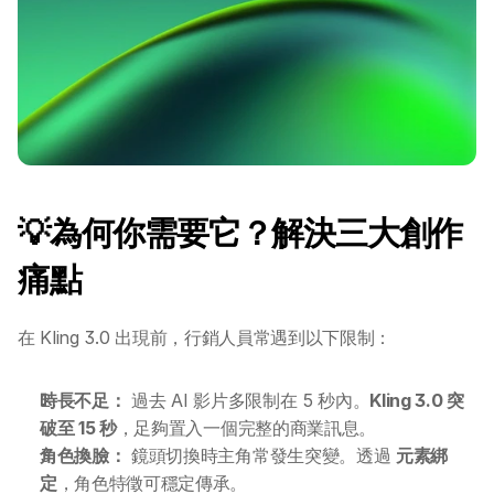
💡為何你需要它？解決三大創作
痛點
在 Kling 3.0 出現前，行銷人員常遇到以下限制：
時長不足：
 過去 AI 影片多限制在 5 秒內。
Kling 3.0 突
破至 15 秒
，足夠置入一個完整的商業訊息。
角色換臉：
 鏡頭切換時主角常發生突變。透過 
元素綁
定
，角色特徵可穩定傳承。