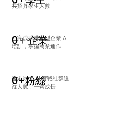
0
+學生
共招募學生人數
0
＋企業
已完成香港大型企業 AI 
培訓，掌握商業運作
0
+粉絲
香港最大 AI 實戰社群追
蹤人數，一齊成長
實
踐
A
I
應
用
不
只
是
「
上
堂
」