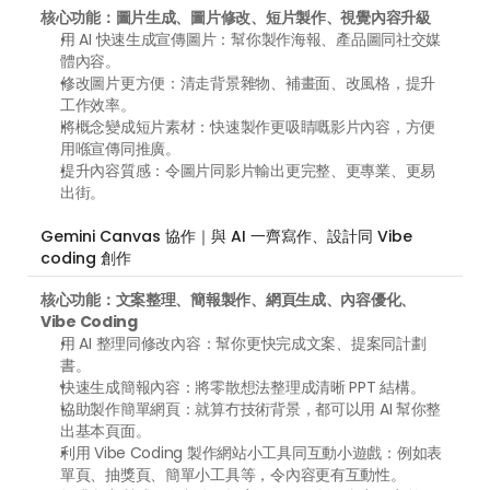
核心功能：圖片生成、圖片修改、短片製作、視覺內容升級
用 AI 快速生成宣傳圖片：幫你製作海報、產品圖同社交媒
體內容。 
修改圖片更方便：清走背景雜物、補畫面、改風格，提升
工作效率。 
將概念變成短片素材：快速製作更吸睛嘅影片內容，方便
用喺宣傳同推廣。 
提升內容質感：令圖片同影片輸出更完整、更專業、更易
出街。
Gemini Canvas 協作｜與 AI 一齊寫作、設計同 Vibe 
coding 創作
核心功能：文案整理、簡報製作、網頁生成、內容優化、
Vibe Coding
用 AI 整理同修改內容：幫你更快完成文案、提案同計劃
書。 
快速生成簡報內容：將零散想法整理成清晰 PPT 結構。 
協助製作簡單網頁：就算冇技術背景，都可以用 AI 幫你整
出基本頁面。 
利用 Vibe Coding 製作網站小工具同互動小遊戲：例如表
單頁、抽獎頁、簡單小工具等，令內容更有互動性。 