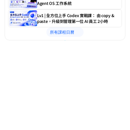
Agent OS 工作系統
Lv1 | 全方位上手 Codex 實戰課： 由 copy & 
paste，升級到管理第一位 AI 員工 2小時
所有課程日曆
DotAI 課程計劃
我們只教你「用得上」的 
AI
超過 100+ 堂實戰課堂