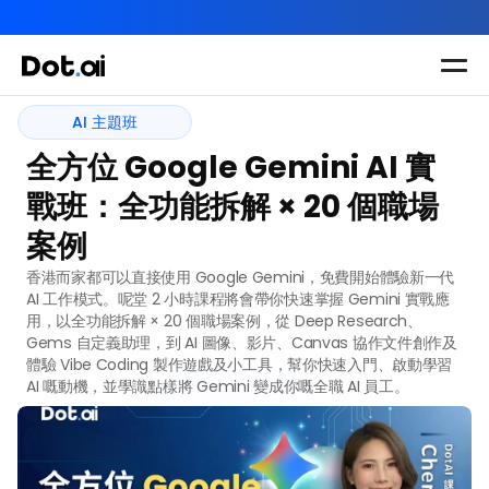
AI-in-One 全年 AI 學習通行證｜送你 120 小時 AI 課程，全
Dot.AI Academy
AI 主題班
AI 主題班
全港最貼地AI課程
全方位 Google Gemini AI 實
實用課程
三大恆常課程
主題課程
戰班：全功能拆解 × 20 個職場
所有課程
多種專項技能提
我們有三大課程
案例
升課程
助你全面掌握AI
香港而家都可以直接使用 Google Gemini，免費開始體驗新一代 
應用
AI 工作模式。呢堂 2 小時課程將會帶你快速掌握 Gemini 實戰應
用，以全功能拆解 × 20 個職場案例，從 Deep Research、
Gems 自定義助理，到 AI 圖像、影片、Canvas 協作文件創作及
體驗 Vibe Coding 製作遊戲及小工具，幫你快速入門、啟動學習 
AI 嘅動機，並學識點樣將 Gemini 變成你嘅全職 AI 員工。