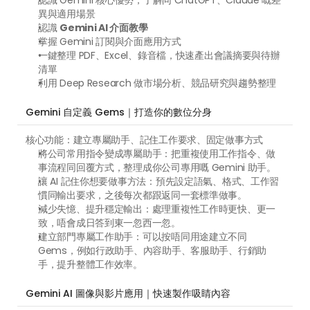
認識 Gemini 核心優勢，了解同 ChatGPT、Claude 嘅差
異與適用場景
認識 
Gemini AI 介面教學
掌握 Gemini 訂閱與介面應用方式
一鍵整理 PDF、Excel、錄音檔，快速產出會議摘要與待辦
清單
利用 Deep Research 做市場分析、競品研究與趨勢整理
Gemini 自定義 Gems｜打造你的數位分身
核心功能：建立專屬助手、記住工作要求、固定做事方式
將公司常用指令變成專屬助手：把重複使用工作指令、做
事流程同回覆方式，整理成你公司專用嘅 Gemini 助手。
讓 AI 記住你想要做事方法：預先設定語氣、格式、工作習
慣同輸出要求，之後每次都跟返同一套標準做事。
減少失憶、提升穩定輸出：處理重複性工作時更快、更一
致，唔會成日答到東一忽西一忽。
建立部門專屬工作助手：可以按唔同用途建立不同 
Gems，例如行政助手、內容助手、客服助手、行銷助
手，提升整體工作效率。
Gemini AI 圖像與影片應用｜快速製作吸睛內容