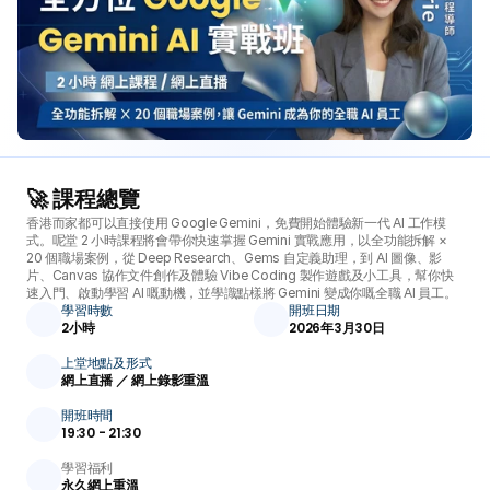
🚀 課程總覽
香港而家都可以直接使用 Google Gemini，免費開始體驗新一代 AI 工作模
式。呢堂 2 小時課程將會帶你快速掌握 Gemini 實戰應用，以全功能拆解 × 
20 個職場案例，從 Deep Research、Gems 自定義助理，到 AI 圖像、影
片、Canvas 協作文件創作及體驗 Vibe Coding 製作遊戲及小工具，幫你快
速入門、啟動學習 AI 嘅動機，並學識點樣將 Gemini 變成你嘅全職 AI 員工。
學習時數
開班日期
2小時
2026年3月30日
上堂地點及形式
網上直播 ／ 網上錄影重溫
開班時間
19:30 - 21:30
學習福利
永久網上重溫 