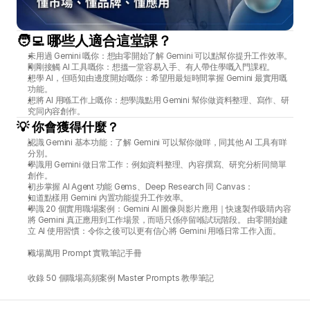
🧑‍💻 哪些人適合這堂課？
未用過 Gemini 嘅你：想由零開始了解 Gemini 可以點幫你提升工作效率。 
剛剛接觸 AI 工具嘅你：想搵一堂容易入手、有人帶住學嘅入門課程。
想學 AI，但唔知由邊度開始嘅你：希望用最短時間掌握 Gemini 最實用嘅
功能。 
想將 AI 用喺工作上嘅你：想學識點用 Gemini 幫你做資料整理、寫作、研
究同內容創作。
💡 你會獲得什麼？
認識 Gemini 基本功能：了解 Gemini 可以幫你做咩，同其他 AI 工具有咩
分別。
學識用 Gemini 做日常工作：例如資料整理、內容撰寫、研究分析同簡單
創作。 
初步掌握 AI Agent 功能 Gems、Deep Research 同 Canvas：
知道點樣用 Gemini 內置功能提升工作效率。 
學識 20 個實用職場案例：Gemini AI 圖像與影片應用｜快速製作吸睛內容
將 Gemini 真正應用到工作場景，而唔只係停留喺試玩階段。 由零開始建
立 AI 使用習慣：令你之後可以更有信心將 Gemini 用喺日常工作入面。
職場萬用 Prompt 實戰筆記手冊
收錄 50 個職場高頻案例 Master Prompts 教學筆記