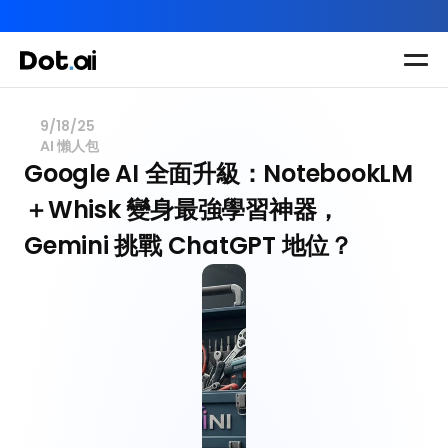
AI-in-One 全年 AI 學習通行證｜送你 120 小時 AI 課程，全
Dot.AI Academy
全港最貼地AI課程
9/18/25
AI 懶人包
實用課程
三大恆常課程
主題課程
Google AI 全面升級：NotebookLM 
所有課程
＋Whisk 變身最強學習神器，
多種專項技能提
我們有三大課程
升課程
Gemini 挑戰 ChatGPT 地位？
助你全面掌握AI
應用