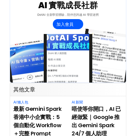
AI 實戰成長社群
DotAI 全新學習體驗，陪伴您跨越 AI 學習迷惘
加入會員
其他文章
AI 懶人包
AI 新聞
最新 Gemini Spark 
唔使等你開口，AI 已
香港中小企實戰：5 
經做緊｜Google 推
個自動化 Workflow
出 Gemini Spark 
＋完整 Prompt
24/7 個人助理