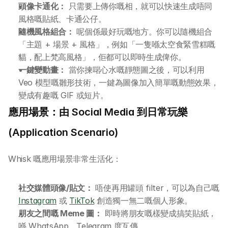
頭像卡通化：
 只需要上傳你嘅相，就可以快速生成唔同
風格嘅貼紙、卡通公仔。
隨機風格組合：
 呢個係最好玩嘅地方。你可以隨機組合
「主題 + 場景 + 風格」，例如「一隻喺太空食緊雪糕嘅
貓，配上梵高風格」，佢都可以即時生成俾你。
一鍵變動畫：
 當你揀啱心水嘅靜態圖之後，可以利用 
Veo 模型嘅雛形技術，一鍵為圖像加入簡單嘅動態效果，
變成有趣嘅 GIF 或短片。
應用場景：由 Social Media 到日常玩樂 
(Application Scenario)
Whisk 嘅應用場景非常生活化：
社交媒體頭像/貼文：
 唔使再用罐頭 filter，可以為自己嘅 
Instagram
 或 
TikTok
 創造獨一無二嘅個人形象。
朋友之間嘅 Meme 圖：
 即時將朋友嘅樣變成搞笑貼紙，
喺 WhatsApp、Telegram 度互傳。