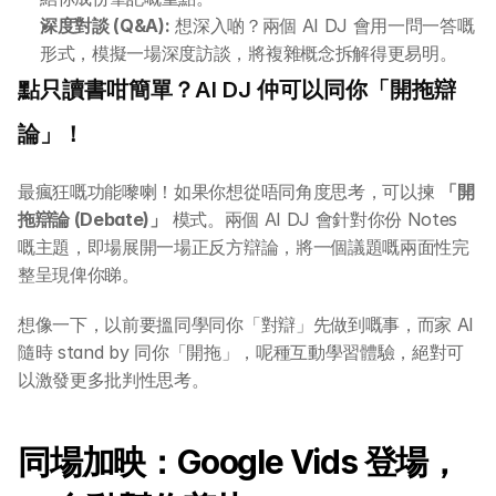
深度對談 (Q&A):
 想深入啲？兩個 AI DJ 會用一問一答嘅
形式，模擬一場深度訪談，將複雜概念拆解得更易明。
點只讀書咁簡單？AI DJ 仲可以同你「開拖辯
論」！
最瘋狂嘅功能嚟喇！如果你想從唔同角度思考，可以揀 
「開
拖辯論 (Debate)」
 模式。兩個 AI DJ 會針對你份 Notes 
嘅主題，即場展開一場正反方辯論，將一個議題嘅兩面性完
整呈現俾你睇。
想像一下，以前要搵同學同你「對辯」先做到嘅事，而家 AI 
隨時 stand by 同你「開拖」，呢種互動學習體驗，絕對可
以激發更多批判性思考。
同場加映：Google Vids 登場，