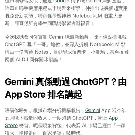
但市場變得太快，最近 
Google
 旗下嘅 Gemini 急起直追，
唔單止喺手機應用程式市場帶來衝擊，仲推出咗幾個超實用
嘅免費新功能，特別係學習神器 NotebookLM 嘅重大更
新，簡直係所有學生同職場學習者嘅福音！
今次我哋會同你實測 Gemini 嘅最新動向，睇下佢點樣挑戰 
ChatGPT 嘅「一哥」地位，並深入拆解 NotebookLM 點
樣由一份普通 Notes，自動變成溫習卡、小測驗，甚至搵嚟
兩個 AI DJ 同你開咪辯論！
Gemini 真係勁過 ChatGPT？由 
App Store 排名講起
唔講你唔知，根據市場分析機構報告，
Gemini
 App 喺今年
五月嘅下載量同收入，一度超越 ChatGPT，衝上 
App 
Store
 榜首。呢個現象背後，代表緊 AI 市場已經由「一家
獨大」慢慢走向「百家爭鳴」嘅時代。