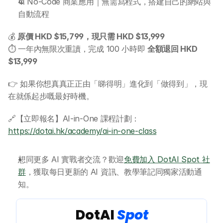
⚙️ No-Code 商業應用｜無需寫程式，搭建自己的網站與
自動流程
💰 
原價 HKD $15,799，現只需 HKD $13,999
⏱️ 一年內無限次重讀，完成 100 小時即 
全額退回 HKD 
$13,999
👉 如果你想真真正正由「睇得明」進化到「做得到」，現
在就係起步嘅最好時機。
🔗【立即報名】AI-in-One 課程計劃：
https://dotai.hk/academy/ai-in-one-class
想同更多 AI 實戰者交流？歡迎
免費加入 DotAI Spot 社
群
，獲取每日更新的 AI 資訊、教學筆記同獨家活動通
知。
 DotAI 
Spot 