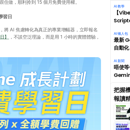
住做，順利拎到 15 個月免費使用權。
AI 教學
【Vib
費學習日
Scri
將 AI 焦慮轉化為真正的專業增幅器，立即報名
AI 懶人包
習日】
，不談空泛理論，而是用 1 小時的實體體驗，
最新 G
自動化 
AI 新聞
唔使等你
Gemin
把握機
報讀精