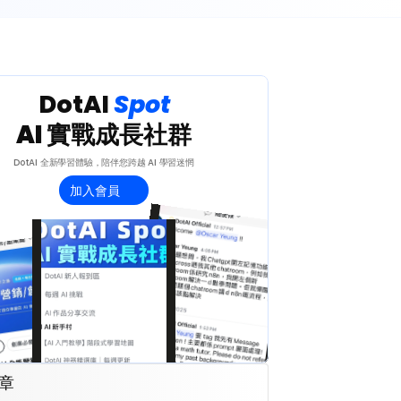
 DotAI 
Spot 
AI 實戰成長社群
DotAI 全新學習體驗，陪伴您跨越 AI 學習迷惘
加入會員
章