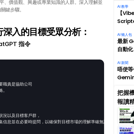
平、價值觀、興趣或專業知識的人群。深入理解並
AI 教學
的關鍵步驟。
【Vib
Scri
令進行深入的目標受眾分析：
AI 懶人包
最新 G
atGPT 指令
自動化 
AI 新聞
唔使等你
Gemin
職責是協助公司

。

把握機
報讀精
狀況以及目標客戶群，

集信息並在必要時提問，以確保對目標市場的理解準確無誤。
