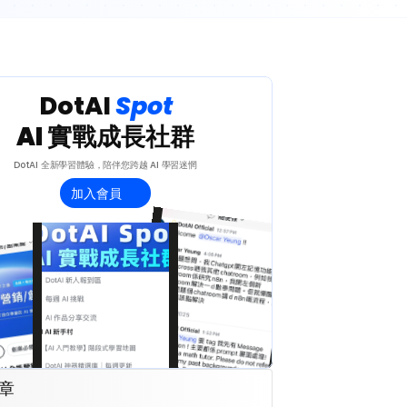
 DotAI 
Spot 
AI 實戰成長社群
DotAI 全新學習體驗，陪伴您跨越 AI 學習迷惘
加入會員
章