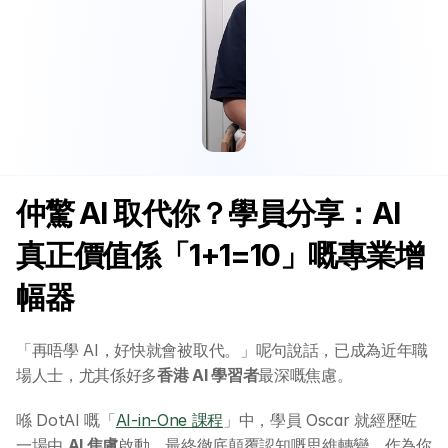
仲驚 AI 取代你？學員分享：AI 
真正價值係「1+1=10」嘅專業增
幅器
「再唔學 AI，好快就會被取代。」呢句說話，已成為近年職
場人士，尤其係好多
香港 AI 學習者
最深嘅焦慮。
喺 DotAI 嘅「
AI-in-One 課程
」中，學員 Oscar 就經歷咗
一場由 
AI 焦慮
啟動，最終徹底顛覆認知嘅思維轉變。作為你