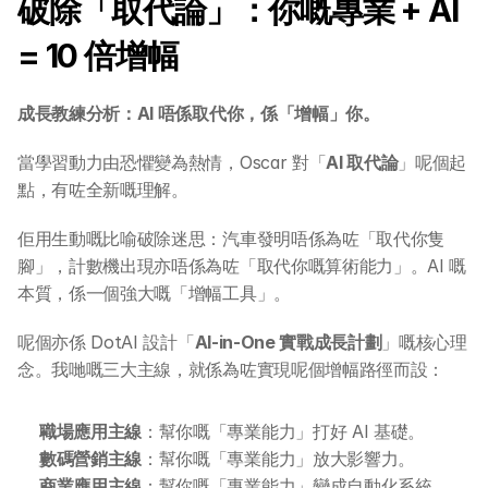
破除「取代論」：你嘅專業 + AI 
= 10 倍增幅
成長教練分析：AI 唔係取代你，係「增幅」你。
當學習動力由恐懼變為熱情，Oscar 對「
AI 取代論
」呢個起
點，有咗全新嘅理解。
佢用生動嘅比喻破除迷思：汽車發明唔係為咗「取代你隻
腳」，計數機出現亦唔係為咗「取代你嘅算術能力」。AI 嘅
本質，係一個強大嘅「增幅工具」。
呢個亦係 DotAI 設計「
AI-in-One 實戰成長計劃
」嘅核心理
念。我哋嘅三大主線，就係為咗實現呢個增幅路徑而設：
職場應用主線
：幫你嘅「專業能力」打好 AI 基礎。
數碼營銷主線
：幫你嘅「專業能力」放大影響力。
商業應用主線
：幫你嘅「專業能力」變成自動化系統。