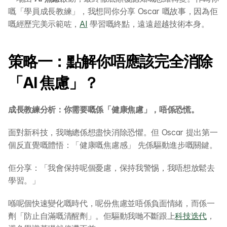
嘅「學員成長教練」，我想同你分享 Oscar 嘅故事，因為佢
嘅經歷完美示範咗，
AI
 學習嘅終點，遠遠超越技術本身。
策略一：點解你唔應該完全消除
「AI 焦慮」？
成長教練分析：你需要嘅係「健康焦慮」，唔係恐慌。
面對新科技，我哋總係想盡快消除恐懼。但 Oscar 提出第一
個反直覺嘅體悟：「健康嘅焦慮感」 先係驅動進步嘅關鍵。
佢分享：「我會保持呢個憂慮，保持我警惕，我唔想放鬆去
學習。」
喺呢個快速變化嘅時代，呢份焦慮並唔係負面情緒，而係一
劑「防止自滿嘅清醒劑」。佢驅動我哋不斷跟上
科技迭代
，