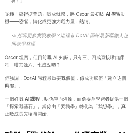
喎！」
呢種「搞得掂問題」嘅成就感，將 Oscar 最初嘅 
AI 學習
動
機——恐懼，轉化成更強大嘅力量：熱情。
📣 想睇更多實戰教學？這裡有 DotAI 團隊最新嘅懶人包
同教學整理
Oscar 坦言，佢目前嘅 AI 知識，只有三、四成直接嚟自課
程。咁其餘六、七成點嚟？
佢強調，DotAI 課程最重要嘅價值，係成功幫佢「建立咗個
興趣」。
一個好嘅 
AI 課程
，唔係單向灌輸，而係要為學習者提供一個
「探索嘅基石」。當你由「要我學」轉化為「我想學」，真
正嘅成長先啱啱開始。