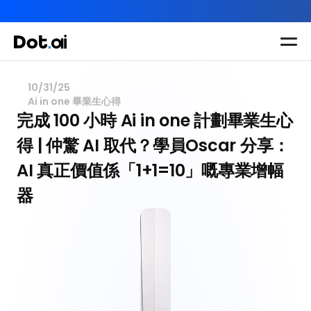
AI-in-One 全年 AI 學習通行證｜送你 120 小時 AI 課程，全
Dot.AI Academy
全港最貼地AI課程
10/31/25
Ai in one 畢業生心得
實用課程
三大恆常課程
主題課程
完成 100 小時 Ai in one 計劃畢業生心
所有課程
得 | 仲驚 AI 取代？學員Oscar 分享：
多種專項技能提
我們有三大課程
升課程
AI 真正價值係「1+1=10」嘅專業增幅
助你全面掌握AI
應用
器