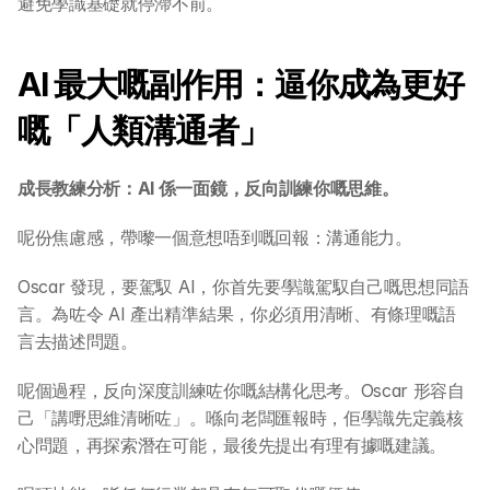
避免學識基礎就停滯不前。
AI 最大嘅副作用：逼你成為更好
嘅「人類溝通者」
成長教練分析：AI 係一面鏡，反向訓練你嘅思維。
呢份焦慮感，帶嚟一個意想唔到嘅回報：溝通能力。
Oscar 發現，要駕馭 AI，你首先要學識駕馭自己嘅思想同語
言。為咗令 AI 產出精準結果，你必須用清晰、有條理嘅語
言去描述問題。
呢個過程，反向深度訓練咗你嘅結構化思考。Oscar 形容自
己「講嘢思維清晰咗」。喺向老闆匯報時，佢學識先定義核
心問題，再探索潛在可能，最後先提出有理有據嘅建議。