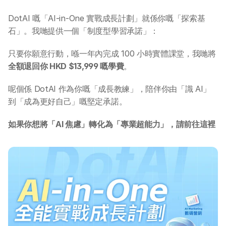
DotAI 課程時間表
DotAI 嘅「AI-in-One 實戰成長計劃」就係你嘅「探索基
石」。我哋提供一個「制度型學習承諾」：
AI 活動
只要你願意行動，喺一年內完成 100 小時實體課堂，我哋將
AI 攻略及資訊
全額退回你 HKD $13,999 嘅學費
。
AI 企業培訓
呢個係 DotAI 作為你嘅「成長教練」，陪伴你由「識 AI」
到「成為更好自己」嘅堅定承諾。
學校 AI 培訓
如果你想將「AI 焦慮」轉化為「專業超能力」，請前往這裡
一年任學 AI 課程計劃
網上 AI 學習平台
AI 應用服務