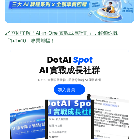
AI 創意廣告服務
聯絡我們
🔗 立即了解「AI-in-One 實戰成長計劃」，解鎖你嘅
「1+1=10」專業增幅！
 DotAI 
Spot 
AI 實戰成長社群
DotAI 全新學習體驗，陪伴您跨越 AI 學習迷惘
加入會員