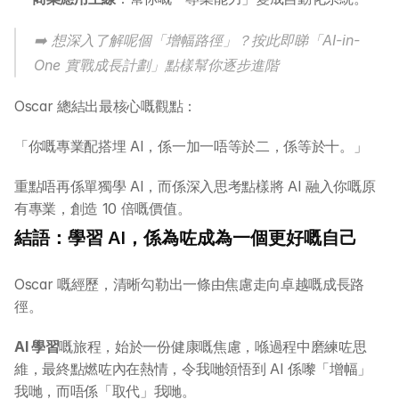
➡️ 想深入了解呢個「增幅路徑」？按此即睇「AI-in-
One 實戰成長計劃」點樣幫你逐步進階
Oscar 總結出最核心嘅觀點：
關於 DotAI
「你嘅專業配搭埋 AI，係一加一唔等於二，係等於十。」
AI 課程
重點唔再係單獨學 AI，而係深入思考點樣將 AI 融入你嘅原
有專業，創造 10 倍嘅價值。
所有課程
結語：學習 AI，係為咗成為一個更好嘅自己
全系列 30 小時
AI-in-One 全年 AI 學習通行證
Oscar 嘅經歷，清晰勾勒出一條由焦慮走向卓越嘅成長路
徑。
全系列 29 小時
AI Builder 實戰訓練營
AI 學習
嘅旅程，始於一份健康嘅焦慮，喺過程中磨練咗思
各類應用主題
AI 應用主題班系列
維，最終點燃咗內在熱情，令我哋領悟到 AI 係嚟「增幅」
我哋，而唔係「取代」我哋。