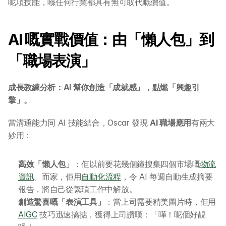
呢項技能，喺任何行業都具有無可取代嘅價值。
AI 嘅實戰價值：由「懶人包」到
「職場表演」
成長教練分析：AI 幫你創造「成就感」，點燃「興趣引
擎」。
當溝通能力同 AI 技能結合，Oscar 發現 
AI 職場應用
有兩大
妙用：
高效「懶人包」
：佢以前要花幾個鐘搜集四個市場嘅
物流
資訊
。而家，佢用
自動化流程
，令 AI 每週自動生成摘要
報告，將自己從繁瑣工作中解放。
創造驚喜嘅「表演工具」
：當上司需要精美圖片時，佢用 
AIGC
 技巧迅速搞掂，獲得上司讚嘆：「嘩！呢個好靚