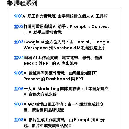
📚 課程系列
堂01
AI 新工作力實戰班: 由零開始建立個人 AI 工具箱
堂02
打造可重用職場 AI 助手：Prompt → Context 
→ AI 助手三階段實戰
關於 DotAI
堂03
Google AI 全方位入門：由 Gemini、Google 
Workspace 到 NotebookLM 功能快速上手
AI 課程
堂04
職場 AI 工作流實戰：建立電郵、報告、會議 
Recap 與 PPT 的 AI 產出流程
所有課程
堂05
AI 數據整理與匯報實戰：由雜亂數據到可 
Present 的 Dashboard 與 PPT
全系列 30 小時
AI-in-One 全年 AI 學習通行證
堂06
一人 AI Marketing 團隊實戰班：由零開始建立 
全系列 29 小時
AI 宣傳內容流水線
AI Builder 實戰訓練營
堂07
AIGC 職場出圖工作流：由一句說話生成社交
各類應用主題
圖、廣告圖與品牌視覺
AI 應用主題班系列
堂08
AI 影片生成工作流實戰：由 Prompt 到 AI 分
DotAI 課程時間表
鏡、影片生成與廣東話配音