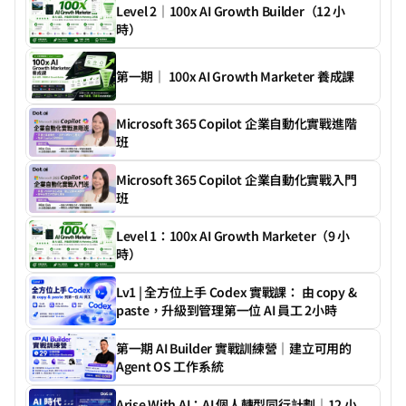
Level 2｜100x AI Growth Builder（12 小
時）
第一期｜ 100x AI Growth Marketer 養成課
Microsoft 365 Copilot 企業自動化實戰進階
班
Microsoft 365 Copilot 企業自動化實戰入門
班
Level 1：100x AI Growth Marketer（9 小
時）
Lv1 | 全方位上手 Codex 實戰課： 由 copy & 
paste，升級到管理第一位 AI 員工 2小時
第一期 AI Builder 實戰訓練營｜建立可用的 
Agent OS 工作系統
Arise With AI：AI 個人轉型同行計劃｜12 小