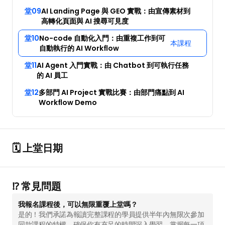
堂09
AI Landing Page 與 GEO 實戰：由宣傳素材到
AI 活動
高轉化頁面與 AI 搜尋可見度
堂10
No-code 自動化入門：由重複工作到可
本課程
自動執行的 AI Workflow
AI 攻略及資訊
堂11
AI Agent 入門實戰：由 Chatbot 到可執行任務
的 AI 員工
AI 企業培訓
堂12
多部門 AI Project 實戰比賽：由部門痛點到 AI 
Workflow Demo
學校 AI 培訓
一年任學 AI 課程計劃
🗓️ 上堂日期
網上 AI 學習平台
⁉️ 常見問題
AI 應用服務
我報名課程後，可以無限重覆上堂嗎？
是的！我們承諾為報讀完整課程的學員提供半年內無限次參加
AI 創意廣告服務
同款課程的特權，確保你有充足的時間深入學習，掌握每一項