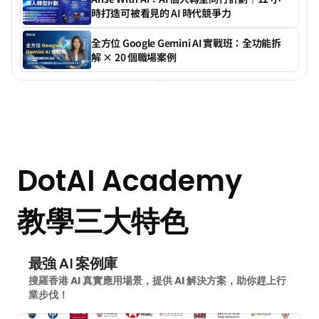
時打造可被看見的 AI 時代競爭力
全方位 Google Gemini AI 實戰班：全功能拆
解 × 20 個職場案例
實
踐
A
I
應
用
不
只
是
「
上
堂
」
DotAI Academy
教學三大特色
最強 AI 案例庫
搜羅香港 AI 真實應用場景，提供 AI 解決方案，助你趕上行
業步伐！