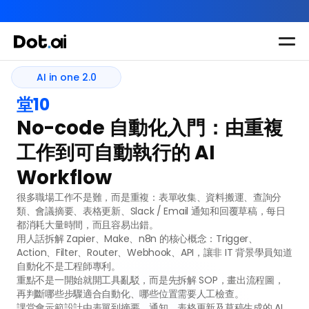
AI-in-One 全年 AI 學習通行證｜送你 120 小時 AI 課程，全
Dot.AI Academy
AI in one 2.0
AI in one 2.0
全港最貼地AI課程
堂10
實用課程
三大恆常課程
主題課程
No-code 自動化入門：由重複
所有課程
多種專項技能提
我們有三大課程
工作到可自動執行的 AI 
升課程
助你全面掌握AI
Workflow
應用
很多職場工作不是難，而是重複：表單收集、資料搬運、查詢分
類、會議摘要、表格更新、Slack / Email 通知和回覆草稿，每日
都消耗大量時間，而且容易出錯。

用人話拆解 Zapier、Make、n8n 的核心概念：Trigger、
Action、Filter、Router、Webhook、API，讓非 IT 背景學員知道
自動化不是工程師專利。

重點不是一開始就開工具亂駁，而是先拆解 SOP，畫出流程圖，
再判斷哪些步驟適合自動化、哪些位置需要人工檢查。

課堂會示範設計由表單到摘要、通知、表格更新及草稿生成的 AI 