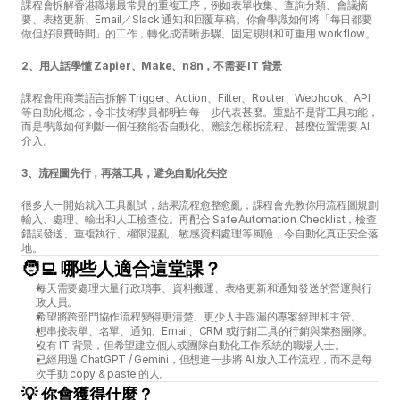
課程會拆解香港職場最常見的重複工序，例如表單收集、查詢分類、會議摘
要、表格更新、Email／Slack 通知和回覆草稿。你會學識如何將「每日都要
做但好浪費時間」的工作，轉化成清晰步驟、固定規則和可重用 workflow。
2、用人話學懂 Zapier、Make、n8n，不需要 IT 背景
課程會用商業語言拆解 Trigger、Action、Filter、Router、Webhook、API 
等自動化概念，令非技術學員都明白每一步代表甚麼。重點不是背工具功能，
而是學識如何判斷一個任務能否自動化、應該怎樣拆流程、甚麼位置需要 AI 
介入。
3、流程圖先行，再落工具，避免自動化失控
很多人一開始就入工具亂試，結果流程愈整愈亂；課程會先教你用流程圖規劃
輸入、處理、輸出和人工檢查位。再配合 Safe Automation Checklist，檢查
錯誤發送、重複執行、權限混亂、敏感資料處理等風險，令自動化真正安全落
地。
🧑‍💻 哪些人適合這堂課？
每天需要處理大量行政瑣事、資料搬運、表格更新和通知發送的營運與行
政人員。
希望將跨部門協作流程變得更清楚、更少人手跟漏的專案經理和主管。
想串接表單、名單、通知、Email、CRM 或行銷工具的行銷與業務團隊。
沒有 IT 背景，但希望建立個人或團隊自動化工作系統的職場人士。
已經用過 ChatGPT / Gemini，但想進一步將 AI 放入工作流程，而不是每
次手動 copy & paste 的人。
💡 你會獲得什麼？