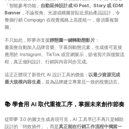
「智能參考功能」
自動延伸設計成 IG Post、Story 或 EDM 
Banner
，不論視角、光源或構圖皆貼近原始產品設計，令
整個行銷 Campaign 在視覺風格上高度統一，毋須重複製
圖。
不只如此，即夢亦支援
靜態圖一鍵轉動態影片
：
畫面會自動加入品牌音樂、字幕與動態元素，生成後可直接
應用於 Instagram、TikTok 或官網展示，節省剪片與後製流
程，真正做到設計、行銷與內容同步完成。
這正正體現了新世代 AI 設計工具的價值：
以最少資源完成
最大規模內容生產
，並為品牌建立專業且一致的視覺語言。
📚 學會用 AI 取代重複工序，掌握未來創作節奏
從即夢 3.0 的圖文生成表現可見，AI 工具早已不再只是輔助
設計的「特效插件」，而是
真正能在行銷工作流程中獨當一