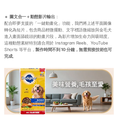
AI 課程
🔸 
圖文合一＋動態影片輸出
：
所有課程
配合即夢支援的「一鍵動畫化」功能，我們將上述平面圖像
全系列 30 小時
轉化為短片，包含商品輕微擺動、文字標語微縮放與金毛犬
AI-in-One 全年 AI 學習通行證
進入畫面舔鏡頭的動畫片段，為影片增加生命力與吸睛度。
全系列 29 小時
這種動態素材特別適合用於 Instagram Reels、YouTube 
AI Builder 實戰訓練營
Shorts 等平台，
製作時間不到 10 分鐘，無需剪接技術也可
各類應用主題
完成
。
AI 應用主題班系列
DotAI 課程時間表
AI 活動
AI 攻略及資訊
AI 企業培訓