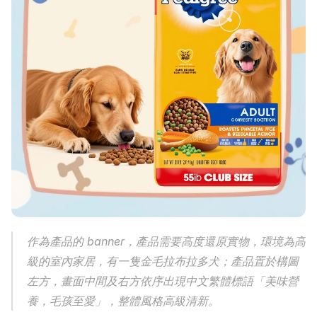
作為產品的 banner，產品需要高度還原實物，環境為高
級的室內家居，有一隻金毛拉布拉多犬；產品置於構圖
左方，畫面中間及右方依序出現中文繁體標語「美味營
養，毛孩至愛」，整體風格高級清新。