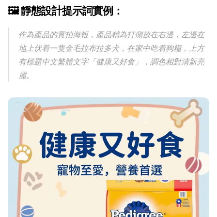
🖼️ 靜態設計提示詞實例：
作為產品的實拍海報，產品稍為打側放在右邊，左邊在
地上伏着一隻金毛拉布拉多犬，在家中吃着狗糧，上方
有標題中文繁體文字「健康又好食」，調色相對清新亮
麗。