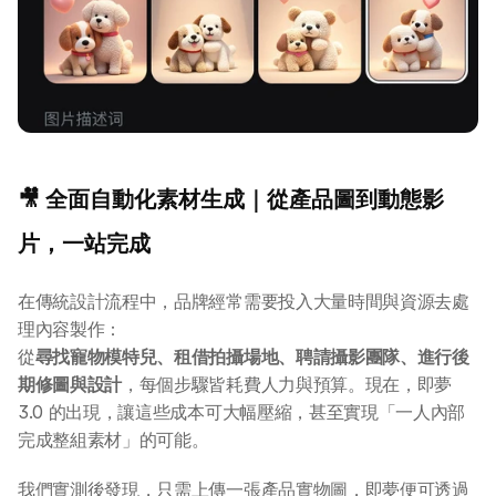
🎥 全面自動化素材生成｜從產品圖到動態影
片，一站完成
在傳統設計流程中，品牌經常需要投入大量時間與資源去處
理內容製作：
從
尋找寵物模特兒、租借拍攝場地、聘請攝影團隊、進行後
期修圖與設計
，每個步驟皆耗費人力與預算。現在，即夢 
3.0 的出現，讓這些成本可大幅壓縮，甚至實現「一人內部
完成整組素材」的可能。
我們實測後發現，只需上傳一張產品實物圖，即夢便可透過