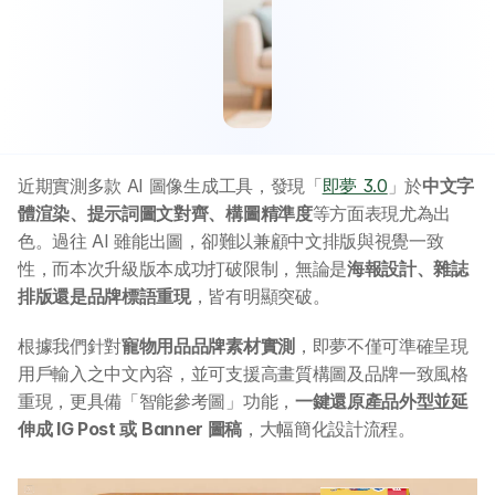
近期實測多款 AI 圖像生成工具，發現「
即夢 3.0
」於
中文字
體渲染、提示詞圖文對齊、構圖精準度
等方面表現尤為出
色。過往 AI 雖能出圖，卻難以兼顧中文排版與視覺一致
性，而本次升級版本成功打破限制，無論是
海報設計、雜誌
排版還是品牌標語重現
，皆有明顯突破。
根據我們針對
寵物用品品牌素材實測
，即夢不僅可準確呈現
用戶輸入之中文內容，並可支援高畫質構圖及品牌一致風格
重現，更具備「智能參考圖」功能，
一鍵還原產品外型並延
伸成 IG Post 或 Banner 圖稿
，大幅簡化設計流程。