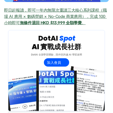
即日起報讀，即可一年內無限次重讀三大核心系列課程（職
場 AI 應用 × 數碼營銷 × No-Code 商業應用），完成 100 
小時即可
無條件退回 HKD $13,999 全額學費
。
 DotAI 
Spot 
AI 實戰成長社群
DotAI 全新學習體驗，陪伴您跨越 AI 學習迷惘
加入會員