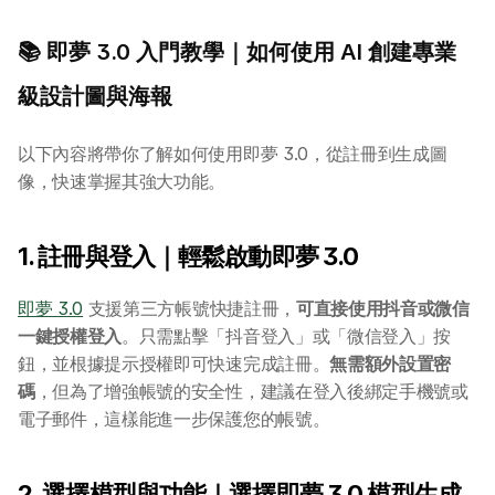
學校 AI 培訓
📚 即夢 3.0 入門教學｜如何使用 AI 創建專業
級設計圖與海報
一年任學 AI 課程計劃
以下內容將帶你了解如何使用即夢 3.0，從註冊到生成圖
網上 AI 學習平台
像，快速掌握其強大功能。
AI 應用服務
1. 註冊與登入｜輕鬆啟動即夢 3.0
AI 創意廣告服務
即夢 3.0
 支援第三方帳號快捷註冊，
可直接使用抖音或微信
一鍵授權登入
。只需點擊「抖音登入」或「微信登入」按
聯絡我們
鈕，並根據提示授權即可快速完成註冊。
無需額外設置密
碼
，但為了增強帳號的安全性，建議在登入後綁定手機號或
電子郵件，這樣能進一步保護您的帳號。
2. 選擇模型與功能｜選擇即夢 3.0 模型生成