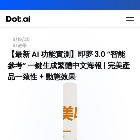
AI-in-One 全年 AI 學習通行證｜送你 120 小時 AI 課程，全
Dot.AI Academy
全港最貼地AI課程
6/19/25
AI 教學
實用課程
三大恆常課程
主題課程
【最新 AI 功能實測】即夢 3.0 “智能
所有課程
參考” 一鍵生成繁體中文海報 | 完美產
多種專項技能提
我們有三大課程
升課程
品一致性 + 動態效果
助你全面掌握AI
應用