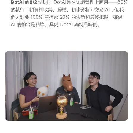
DotAI 的8/2 法則：
 DotAI是在知識管理上應用——80% 
各類應用主題
AI 應用主題班系列
的執行（如資料收集、歸檔、初步分析）交給 AI，但我
們人類要 100% 掌控那 20% 的決策和最終把關，確保 
DotAI 課程時間表
AI 的輸出是精準、具備 DotAI 獨特品味的。
AI 活動
AI 攻略及資訊
AI 企業培訓
學校 AI 培訓
一年任學 AI 課程計劃
網上 AI 學習平台