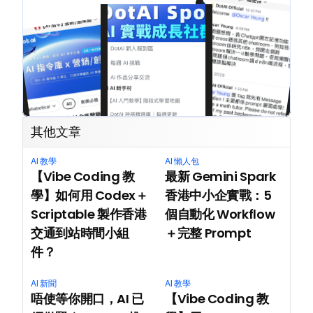
其他文章
AI 教學
AI 懶人包
【Vibe Coding 教
最新 Gemini Spark 
學】如何用 Codex＋
香港中小企實戰：5 
Scriptable 製作香港
個自動化 Workflow
交通到站時間小組
＋完整 Prompt
件？
AI 新聞
AI 教學
唔使等你開口，AI 已
【Vibe Coding 教