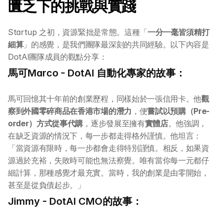
匱乏下的挑戰與實踐
Startup 之初，資源緊拙是常態。這種「
一分一毫皆須精打
細算
」的感覺，是我們團隊最深刻的共同經驗。以下內容是
DotAI團隊成員的觀點分享：
馬可Marco - DotAI 自動化專家的故事：
馬可回憶其十年前的創業歷程，同樣始於一張信用卡。他
觀
察到外國零碎商品在香港市場的潛力
，便
嘗試以預購（Pre-
order）方式從事代購
，逐步發展至擁有
實體店
。他強調，
在缺乏資源的情況下，每一步都走得格外謹慎。他坦言：
「當資源有限時，每一步都會走得特別謹慎。相反，如果資
源過於充裕，失敗時可能也無法察覺。唯有當你每一元都仔
細計算，那種感覺才最充實。當時，我的創業是由零開始，
甚至是從負債起步。」
Jimmy - DotAI CMO的故事：