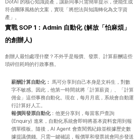
DotAI 的核心知識資產，讓新同事只需簡單提示，便能生成
符合團隊風格的文案，實現「將想法與知識轉化為文字資
產」。
實戰 SOP 1：Admin 自動化 (解放「怕麻煩」
的創辦人)
創辦人最怕處理什麼？不外乎是報價、發票、計算薪酬這些
瑣碎但耗時的行政事務。
薪酬計算自動化：
 馬可分享到自己本身是文科生，對數
字不敏感。因此，他第一時間就將「計算薪資」、「計算
佣金」這些事務自動化。現在，每月月底，系統會自動運
行計算好人工。
報價與發票自動化
：他更分享到，每當客戶查詢 
(Enquiry) 進來，自動化系統會即時將基本資料套用到報
價單模板。隨後，AI Agent 會查閱舊紀錄並根據歷史數
據提議價錢。只需一鍵確認，報價單和發票就會同步發送