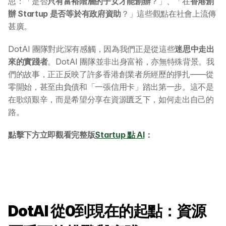
思：「是否
只有富裕階層的子女才能創辦
？」、「在
香港創
辦 Startup 是否等於有政府資助
？」這些觀點在社會上流傳
甚廣。
DotAI 團隊對此深有感觸，因為我們正是從這些
迷思中走出
來的實踐者
。DotAI 團隊並非出身富裕，亦無特殊背景。我
們的故事，正正反映了許多香港創業者所經歷的掙扎——從
零開始，甚至由負債和「一張信用卡」踏出第一步。這不是
在歌頌艱辛，而是希望分享在資源匱乏下，如何走出自己的
路。
點擊下方立即觀看完整版
Startup 點 AI
：
DotAI 從0到現在的起點：資源