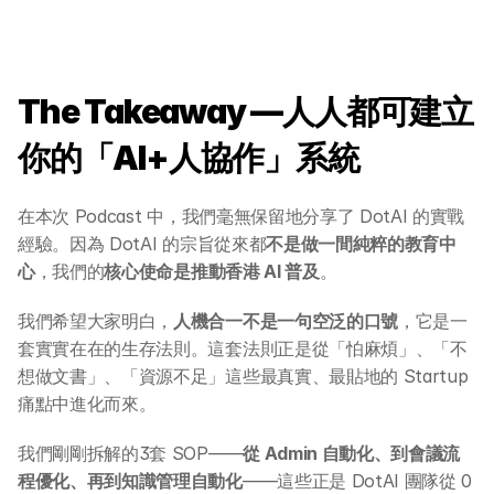
AI 應用服務
AI 創意廣告服務
The Takeaway —人人都可建立
聯絡我們
你的「AI+人協作」系統
在本次 Podcast 中，我們毫無保留地分享了 DotAI 的實戰
經驗。因為 DotAI 的宗旨從來都
不是做一間純粹的教育中
心
，我們的
核心使命是推動香港 AI 普及
。
我們希望大家明白，
人機合一不是一句空泛的口號
，它是一
套實實在在的生存法則。這套法則正是從「怕麻煩」、「不
想做文書」、「資源不足」這些最真實、最貼地的 Startup 
痛點中進化而來。
我們剛剛拆解的3套 SOP——
從 Admin 自動化、到會議流
程優化、再到知識管理自動化
——這些正是 DotAI 團隊從 0 