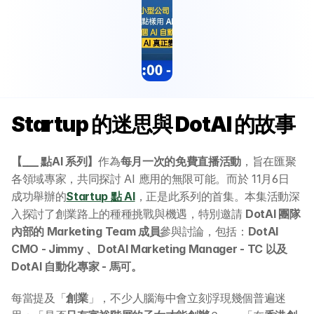
Startup 的迷思與 DotAI 的故事
【___ 點AI 系列】
作為
每月一次的免費直播活動
，旨在匯聚
各領域專家，共同探討 AI 應用的無限可能。而於 11月6日 
成功舉辦的
Startup 點 AI
，正是此系列的首集。本集活動深
入探討了創業路上的種種挑戰與機遇，特別邀請 
DotAI 團隊
內部的 Marketing Team 成員
參與討論，包括：
DotAI 
CMO - Jimmy 、DotAI Marketing Manager - TC 以及
DotAI 自動化專家 - 馬可。
每當提及「
創業
」，不少人腦海中會立刻浮現幾個普遍迷