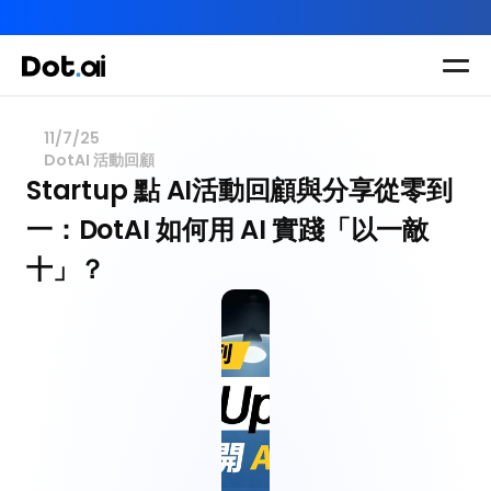
AI-in-One 全年 AI 學習通行證｜送你 120 小時 AI 課程，全
Dot.AI Academy
全港最貼地AI課程
11/7/25
DotAI 活動回顧
實用課程
三大恆常課程
主題課程
Startup 點 AI活動回顧與分享從零到
所有課程
一：DotAI 如何用 AI 實踐「以一敵
多種專項技能提
我們有三大課程
升課程
十」？
助你全面掌握AI
應用