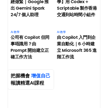
經做緊｜Google 推
學】用 Codex＋
出 Gemini Spark 
Scriptable 製作香港
24/7 個人助理
交通到站時間小組件
AI 教學
AI 教學
公司有 Copilot 但同
由 Copilot 入門到企
事唔識用？由 
業自動化｜6 小時建
Prompt 開始建立正
立 Microsoft 365 進
確工作方法
階工作流
把握機會 
增值自己
報讀精選AI課程