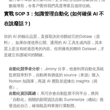
數級增長，令客戶覺得我們高度專業且值得信賴。
實戰 SOP 3：知識管理自動化 (如何確保 AI 不
在說廢話？)
你的 AI 的輸出品質，直接取決於你餵給它的Datase（資
料）。如果你僅使用公開、通用的 AI 工具生成內容，其本
質上是沒有經過思考的內容。你所擁有的獨特 Dataset，才
關於 DotAI
是建立你護城河的關鍵。
AI 課程
自動化競爭者分析：
 Jimmy 分享，他會利用自動化系統
監察競爭對手，自動將有價值的 source（來源）匯入 
所有課程
Notion 知識庫，再讓 AI 爬取並提煉出 insights（洞
察）。
全系列 30 小時
AI-in-One 全年 AI 學習通行證
自動化資訊匯總：
 馬可亦會自動監察不同平台，將與
「自動化」相關的新聞資訊自動 Summarize（總結）後
全系列 29 小時
AI Builder 實戰訓練營
發送給自己，確保能及時掌握行業動態。