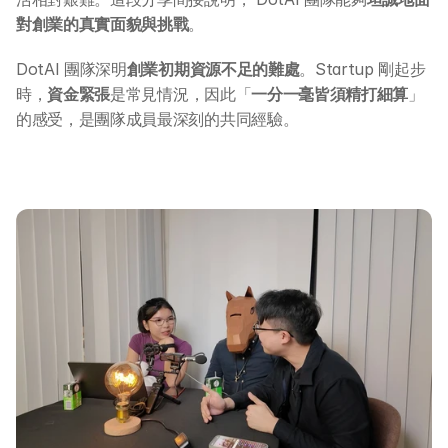
對創業的真實面貌與挑戰
。
DotAI 團隊深明
創業初期資源不足的難處
。Startup 剛起步
時，
資金緊張
是常見情況，因此「
一分一毫皆須精打細算
」
的感受，是團隊成員最深刻的共同經驗。