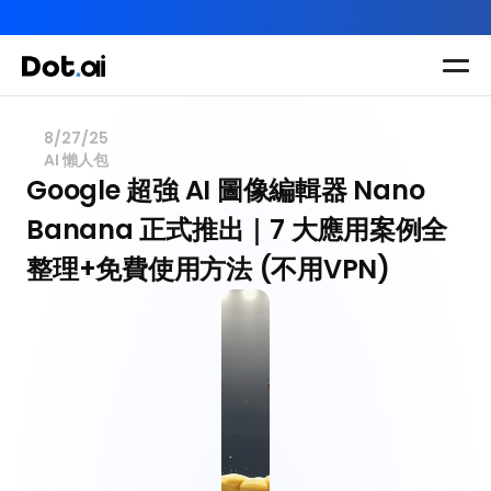
AI-in-One 全年 AI 學習通行證｜送你 120 小時 AI 課程，全
Dot.AI Academy
全港最貼地AI課程
8/27/25
AI 懶人包
實用課程
三大恆常課程
主題課程
Google 超強 AI 圖像編輯器 Nano 
所有課程
Banana 正式推出｜7 大應用案例全
多種專項技能提
我們有三大課程
升課程
整理+免費使用方法 (不用VPN)
助你全面掌握AI
應用