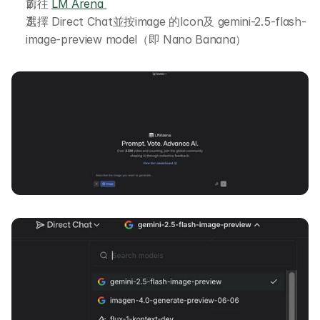
前往 
LM Arena 
選擇 Direct Chat並按image 的Icon及 gemini-2.5-flash-
image-preview model（即 Nano Banana）