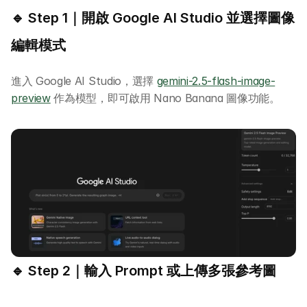
🔹 Step 1｜開啟 Google AI Studio 並選擇圖像
全系列 29 小時
AI Builder 實戰訓練營
編輯模式
各類應用主題
AI 應用主題班系列
進入 Google AI Studio，選擇 
gemini-2.5-flash-image-
DotAI 課程時間表
preview
 作為模型，即可啟用 Nano Banana 圖像功能。
AI 活動
AI 攻略及資訊
AI 企業培訓
學校 AI 培訓
🔹 Step 2｜輸入 Prompt 或上傳多張參考圖
一年任學 AI 課程計劃