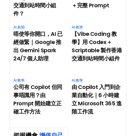
交通到站時間小組
＋完整 Prompt
件？
AI 新聞
AI 教學
唔使等你開口，AI 已
【Vibe Coding 教
經做緊｜Google 推
學】用 Codex＋
出 Gemini Spark 
Scriptable 製作香港
24/7 個人助理
交通到站時間小組件
AI 教學
AI 教學
公司有 Copilot 但同
由 Copilot 入門到企
事唔識用？由 
業自動化｜6 小時建
Prompt 開始建立正
立 Microsoft 365 進
確工作方法
階工作流
把握機會 
增值自己