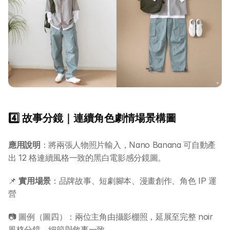
4️⃣ 故事分鏡｜連續角色劇情場景構圖
應用說明
：將兩張人物照片輸入，Nano Banana 可自動產
出 12 格連續風格一致的黑白電影感分鏡圖。
📌 
實用場景
：品牌故事、短劇腳本、漫畫創作、角色 IP 運
營
📷 圖例（圖四）：兩位主角由攝影棚照，延展至完整 noir 
風格分鏡，細節與敘事一致