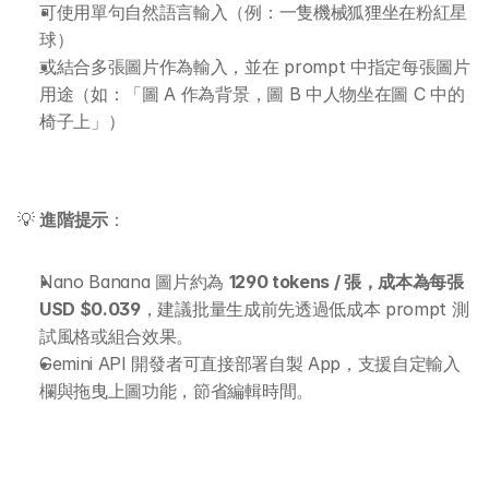
可使用單句自然語言輸入（例：一隻機械狐狸坐在粉紅星
網上 AI 學習平台
球）
或結合多張圖片作為輸入，並在 prompt 中指定每張圖片
AI 應用服務
用途（如：「圖 A 作為背景，圖 B 中人物坐在圖 C 中的
椅子上」）
AI 創意廣告服務
聯絡我們
💡 
進階提示
：
Nano Banana 圖片約為 
1290 tokens / 張，成本為每張 
USD $0.039
，建議批量生成前先透過低成本 prompt 測
試風格或組合效果。
Gemini API 開發者可直接部署自製 App，支援自定輸入
欄與拖曳上圖功能，節省編輯時間。