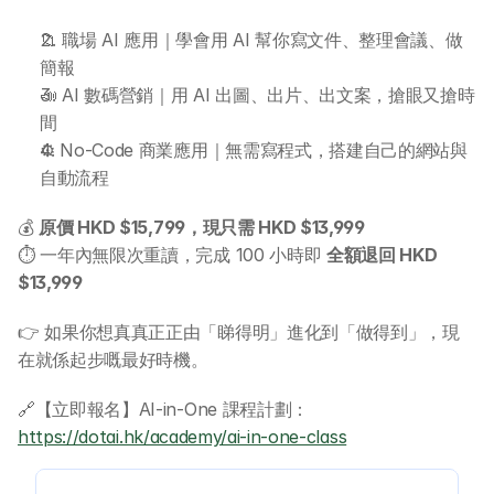
📁 職場 AI 應用｜學會用 AI 幫你寫文件、整理會議、做
簡報
📣 AI 數碼營銷｜用 AI 出圖、出片、出文案，搶眼又搶時
間
⚙️ No-Code 商業應用｜無需寫程式，搭建自己的網站與
自動流程
💰 
原價 HKD $15,799，現只需 HKD $13,999
⏱️ 一年內無限次重讀，完成 100 小時即 
全額退回 HKD 
$13,999
👉 如果你想真真正正由「睇得明」進化到「做得到」，現
在就係起步嘅最好時機。
🔗【立即報名】AI-in-One 課程計劃：
https://dotai.hk/academy/ai-in-one-class