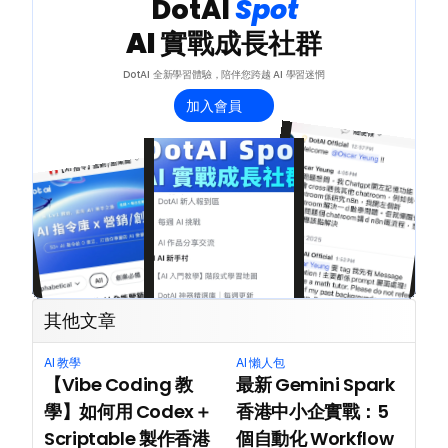
 DotAI 
Spot 
AI 實戰成長社群
DotAI 全新學習體驗，陪伴您跨越 AI 學習迷惘
加入會員
其他文章
AI 教學
AI 懶人包
【Vibe Coding 教
最新 Gemini Spark 
學】如何用 Codex＋
香港中小企實戰：5 
Scriptable 製作香港
個自動化 Workflow