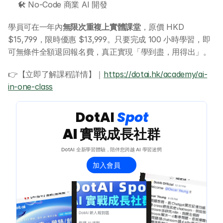
🛠️ No-Code 商業 AI 開發
學員可在一年內
無限次重複上實體課堂
，原價 HKD 
$15,799，限時優惠 $13,999。只要完成 100 小時學習，即
可無條件全額退回報名費，真正實現「學到盡，用得出」。
👉【立即了解課程詳情】｜
https://dotai.hk/academy/ai-
in-one-class
 DotAI 
Spot 
AI 實戰成長社群
DotAI 全新學習體驗，陪伴您跨越 AI 學習迷惘
加入會員