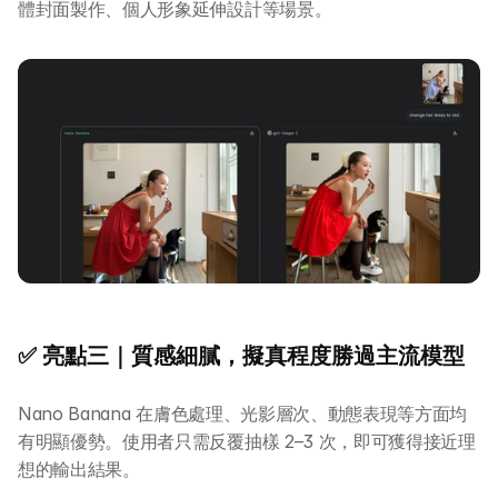
體封面製作、個人形象延伸設計等場景。
✅ 亮點三｜質感細膩，擬真程度勝過主流模型
Nano Banana 在膚色處理、光影層次、動態表現等方面均
有明顯優勢。使用者只需反覆抽樣 2–3 次，即可獲得接近理
想的輸出結果。