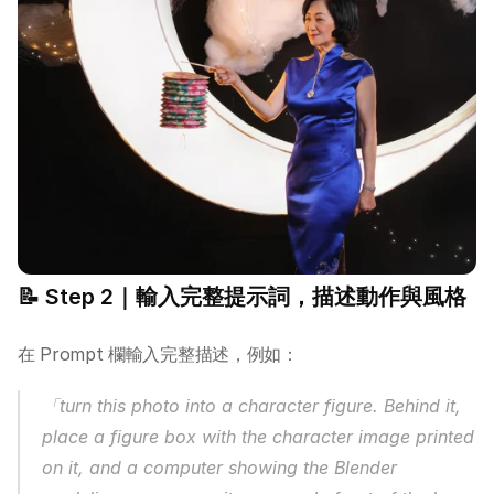
關於 DotAI
AI 課程
📝 Step 2｜輸入完整提示詞，描述動作與風格
所有課程
全系列 30 小時
在 Prompt 欄輸入完整描述，例如：
AI-in-One 全年 AI 學習通行證
全系列 29 小時
「turn this photo into a character figure. Behind it, 
AI Builder 實戰訓練營
place a figure box with the character image printed 
各類應用主題
on it, and a computer showing the Blender 
AI 應用主題班系列