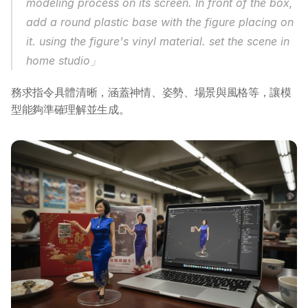
modeling process on its screen. In front of the box, 
DotAI 課程時間表
add a round plastic base with the figure placing on 
it. using the figure's vinyl material. set the scene in 
AI 活動
home studio」
務求指令具體清晰，涵蓋神情、姿勢、場景與風格等，讓模
AI 攻略及資訊
型能夠準確理解並生成。
AI 企業培訓
學校 AI 培訓
一年任學 AI 課程計劃
網上 AI 學習平台
AI 應用服務