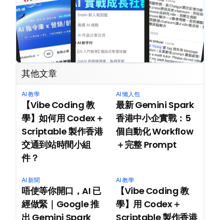
其他文章
AI 教學
AI 懶人包
【Vibe Coding 教
最新 Gemini Spark 
學】如何用 Codex＋
香港中小企實戰：5 
Scriptable 製作香港
個自動化 Workflow
交通到站時間小組
＋完整 Prompt
件？
AI 新聞
AI 教學
唔使等你開口，AI 已
【Vibe Coding 教
經做緊｜Google 推
學】用 Codex＋
出 Gemini Spark 
Scriptable 製作香港