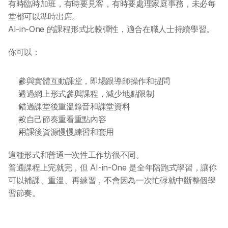
AI 應用服務
有時臨時加班，有時要見客，有時要處理家庭事務，未必每
堂都可以準時出席。
AI 創意廣告服務
AI-in-One 的課程形式比較彈性，適合在職人士持續學習。
你可以：
聯絡我們
參與實體互動課堂，即場跟導師操作和提問
透過網上形式參與課程，減少地點限制
錯過課堂後重溫錄音和課堂資料
按自己節奏重看重點內容
用課後資源慢慢練習和套用
這種形式和普通一次性工作坊很不同。
普通課程上完就完，但 AI-in-One 是全年陪跑式學習，讓你
可以補課、重溫、再練習，不會因為一次忙碌就中斷整個學
習節奏。