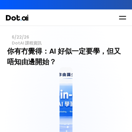
AI-in-One 全年 AI 學習通行證｜送你 120 小時 AI 課程，全
Dot.AI Academy
全港最貼地AI課程
6/22/26
DotAI 課程資訊
實用課程
三大恆常課程
主題課程
你有冇覺得：AI 好似一定要學，但又
所有課程
唔知由邊開始？
多種專項技能提
我們有三大課程
升課程
助你全面掌握AI
應用