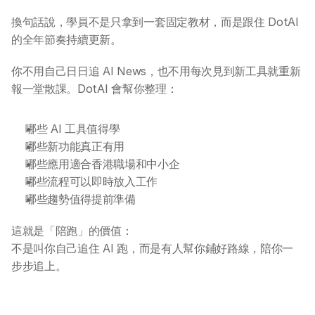
換句話說，學員不是只拿到一套固定教材，而是跟住 DotAI 
的全年節奏持續更新。
你不用自己日日追 AI News，也不用每次見到新工具就重新
報一堂散課。DotAI 會幫你整理：
關於 DotAI
哪些 AI 工具值得學
哪些新功能真正有用
哪些應用適合香港職場和中小企
AI 課程
哪些流程可以即時放入工作
哪些趨勢值得提前準備
所有課程
這就是「陪跑」的價值：
全系列 30 小時
不是叫你自己追住 AI 跑，而是有人幫你鋪好路線，陪你一
AI-in-One 全年 AI 學習通行證
步步追上。
全系列 29 小時
AI Builder 實戰訓練營
各類應用主題