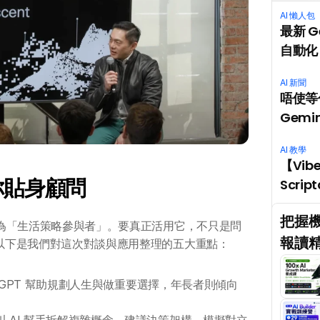
AI 懶人包
最新 G
自動化 
AI 新聞
唔使等你
Gemin
AI 教學
【Vib
為你貼身顧問
Scri
把握機
化成為「生活策略參與者」。要真正活用它，不只是問
報讀精
。以下是我們對這次對談與應用整理的五大重點：
atGPT 幫助規劃人生與做重要選擇，年長者則傾向