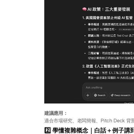
建議應用：
適合市場研究、老闆簡報、Pitch Deck 
2️⃣ 學懂複雜概念｜白話＋例子講