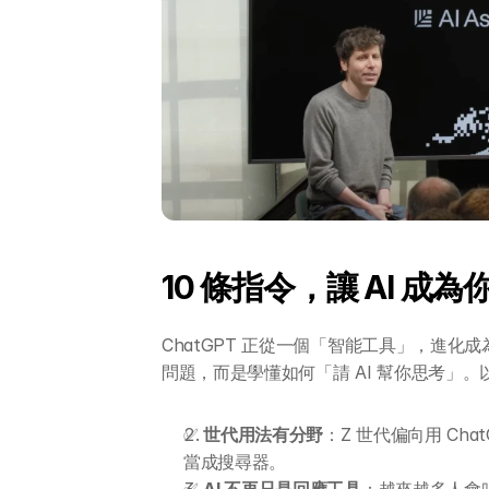
10 條指令，讓 AI 成
ChatGPT 正從一個「智能工具」，進
問題，而是學懂如何「請 AI 幫你思考」
✅ 
世代用法有分野
：Z 世代偏向用 Ch
當成搜尋器。