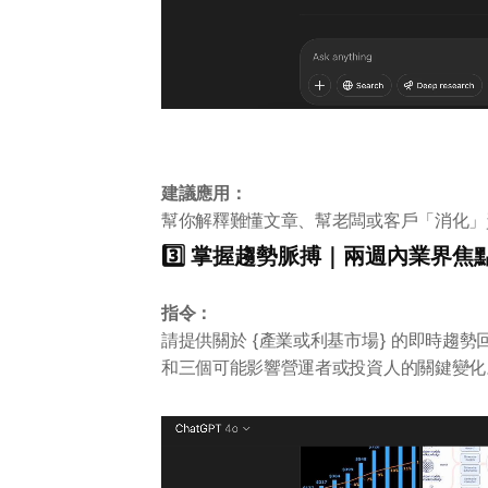
建議應用：
幫你解釋難懂文章、幫老闆或客戶「消化」
3️⃣ 掌握趨勢脈搏｜兩週內業界焦
指令：
請提供關於 {產業或利基市場} 的即時趨
和三個可能影響營運者或投資人的關鍵變化