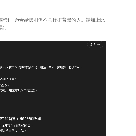
或趨勢}，適合給聰明但不具技術背景的人。請加上比
點。