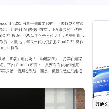
AI Ascent 2025 分享一個重要觀察：「現時愈來愈多
他指出，用戶對 AI 的使用方式，正逐漸拉開世代差
hatGPT 視為生活與決策的全方位助手，會善用提示
。相對地，年長一代則仍多把 ChatGPT 當作
gle 操作。
「被動回答者」進化為「主動建議者」，尤其在知識
正如 Altman 所言：「只要看看你如何使用 
I 不再只是一個應答系統，而是一種新型數位思維模
其他文