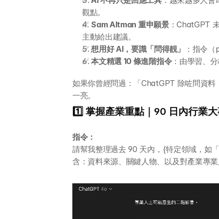
✅ 
AI 不再只是回應工具
：越來越多人會叫
觀點。
✅ 
Sam Altman 重申願景
：ChatGP
主動給出建議。
✅ 
想用好 AI，要識「問得靚」
：指令（
✅ 
本文精選 10 條進階指令
：由學習、分
如果你曾經問過：「ChatGPT 除咗問資
一亮。
1️⃣ 掌握產業重點｜90 日內行業
指令：
請幫我整理過去 90 天內，{特定領域，如
含：資料來源、關鍵人物、以及對產業專業