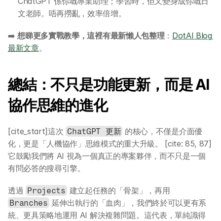
ChatGPT 係你嘅專業助理；學習時，佢又變身成你嘅日
AI 創意廣告服務
文老師。唔再撈亂，效率倍增。
➡️ 
想睇更多實戰教學，這裡有最新懶人包整理
：
DotAI Blog 
聯絡我們
最新文章
。
總結：不只是功能更新，而是 AI 
協作思維的進化
[cite_start]這次 
 的核心，不僅是介面優
ChatGPT 更新
化，更是「人機協作」思維模式的重大升級。 [cite: 85, 87] 
它鼓勵我們將 AI 視為一個真正的專案夥伴，而不只是一個
有問必答的搜尋引擎。
透過 
 建立起任務的「骨架」，再用 
Projects
 延伸出執行的「血肉」，我們終於可以更有系
Branches
統、更具策略地運用 AI 解決複雜問題。這代表，單純識得