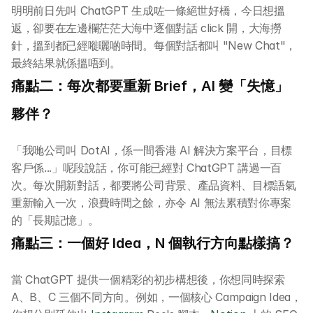
明明前日先叫 ChatGPT 生成咗一條絕世好橋，今日想搵
返，卻要在左邊欄茫茫大海中逐個對話 click 開，大海撈
針，搵到都已經嘥曬啲時間。每個對話都叫 "New Chat"，
最終結果就係搵唔到。
痛點二：每次都要重新 Brief，AI 變「失憶」
夥伴？
「我哋公司叫 DotAI，係一間香港 AI 解決方案平台，目標
客戶係...」呢段說話，你可能已經對 ChatGPT 講過一百
次。每次開新對話，都要將公司背景、產品資料、目標語氣
重新輸入一次，浪費時間之餘，亦令 AI 無法累積對你專案
的「長期記憶」。
痛點三：一個好 Idea，N 個執行方向點樣搞？
當 ChatGPT 提供一個精彩的初步構想後，你想同時探索 
A、B、C 三個不同方向。例如，一個核心 Campaign Idea，