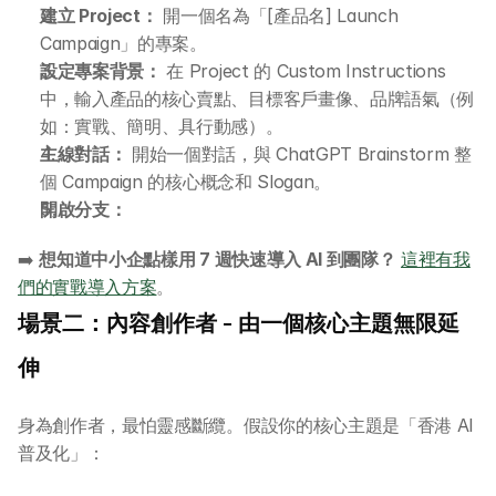
建立 Project：
 開一個名為「[產品名] Launch 
Campaign」的專案。
設定專案背景：
 在 Project 的 Custom Instructions 
中，輸入產品的核心賣點、目標客戶畫像、品牌語氣（例
如：實戰、簡明、具行動感）。
主線對話：
 開始一個對話，與 ChatGPT Brainstorm 整
關於 DotAI
個 Campaign 的核心概念和 Slogan。
開啟分支：
AI 課程
➡️ 
想知道中小企點樣用 7 週快速導入 AI 到團隊？
這裡有我
們的實戰導入方案
。
所有課程
場景二：內容創作者 - 由一個核心主題無限延
全系列 30 小時
伸
AI-in-One 全年 AI 學習通行證
全系列 29 小時
AI Builder 實戰訓練營
身為創作者，最怕靈感斷纜。假設你的核心主題是「香港 AI 
普及化」：
各類應用主題
AI 應用主題班系列