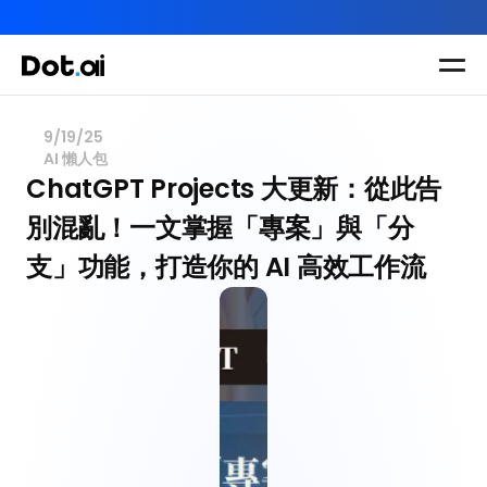
AI-in-One 全年 AI 學習通行證｜送你 120 小時 AI 課程，全
Dot.AI Academy
全港最貼地AI課程
9/19/25
AI 懶人包
實用課程
三大恆常課程
主題課程
ChatGPT Projects 大更新：從此告
所有課程
別混亂！一文掌握「專案」與「分
多種專項技能提
我們有三大課程
升課程
支」功能，打造你的 AI 高效工作流
助你全面掌握AI
應用