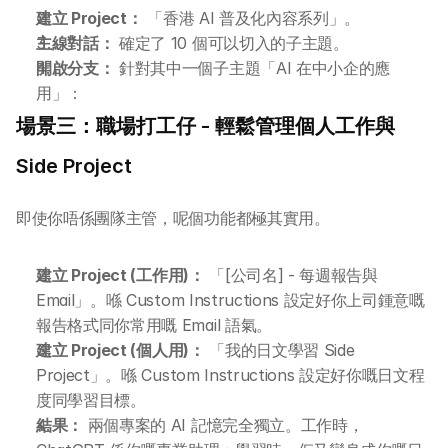
建立 Project：
 「香港 AI 普及化內容系列」。
DotAI 課程時間表
主線對話：
 確定了 10 個可以切入的子主題。
開啟分支：
 針對其中一個子主題「AI 在中小企的應
AI 活動
用」：
場景三：職場打工仔 - 輕鬆管理個人工作與 
AI 攻略及資訊
Side Project
AI 企業培訓
即使你唔係團隊主管，呢個功能都極其實用。
學校 AI 培訓
建立 Project (工作用)：
 「[公司名] - 每週報告與 
Email」。喺 Custom Instructions 設定好你上司鍾意嘅
一年任學 AI 課程計劃
報告格式同你常用嘅 Email 語氣。
建立 Project (個人用)：
 「我的日文學習 Side 
網上 AI 學習平台
Project」。喺 Custom Instructions 設定好你嘅日文程
度同學習目標。
AI 應用服務
結果：
 兩個專案的 AI 記憶完全獨立。工作時，