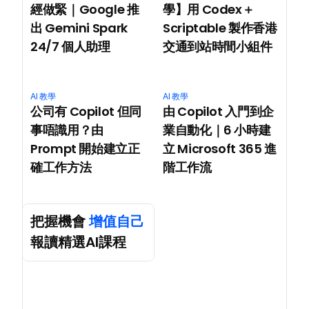
經做緊｜Google 推
學】用 Codex＋
出 Gemini Spark 
Scriptable 製作香港
24/7 個人助理
交通到站時間小組件
AI 教學
AI 教學
公司有 Copilot 但同
由 Copilot 入門到企
事唔識用？由 
業自動化｜6 小時建
Prompt 開始建立正
立 Microsoft 365 進
確工作方法
階工作流
把握機會 
增值自己
報讀精選AI課程