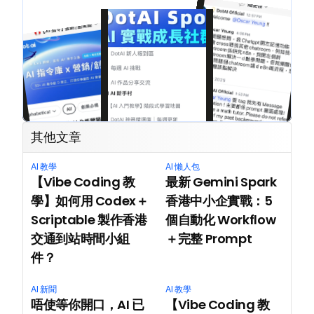
其他文章
AI 教學
AI 懶人包
【Vibe Coding 教
最新 Gemini Spark 
學】如何用 Codex＋
香港中小企實戰：5 
Scriptable 製作香港
個自動化 Workflow
交通到站時間小組
＋完整 Prompt
件？
AI 新聞
AI 教學
唔使等你開口，AI 已
【Vibe Coding 教