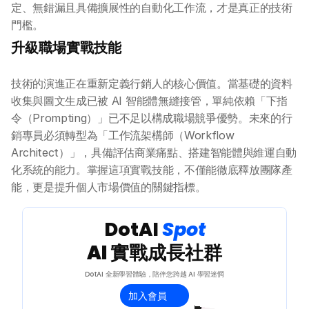
定、無錯漏且具備擴展性的自動化工作流，才是真正的技術
AI 企業培訓
門檻。
升級職場實戰技能
學校 AI 培訓
技術的演進正在重新定義行銷人的核心價值。當基礎的資料
一年任學 AI 課程計劃
收集與圖文生成已被 AI 智能體無縫接管，單純依賴「下指
令（Prompting）」已不足以構成職場競爭優勢。未來的行
網上 AI 學習平台
銷專員必須轉型為「工作流架構師（Workflow 
Architect）」，具備評估商業痛點、搭建智能體與維運自動
AI 應用服務
化系統的能力。掌握這項實戰技能，不僅能徹底釋放團隊產
能，更是提升個人市場價值的關鍵指標。
AI 創意廣告服務
 DotAI 
Spot 
聯絡我們
AI 實戰成長社群
DotAI 全新學習體驗，陪伴您跨越 AI 學習迷惘
加入會員