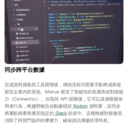
同步跨平台數據
完成資料搜集與工具開發後，傳統流程仍需要手動將成果複
製至企業內部系統。Manus 展現了突破性的底層系統對接能
力（Connector）。在取得 API 授權後，它可以直接模擬使
用者行為，將趨勢報告自動建檔於
 Notion
 資料庫，並同步
將重點摘要推播至指定的
 Slack
 頻道中。這種無縫對接徹底
消除了跨部門協作的摩擦力，確保資訊傳遞的零時差。
關於 DotAI