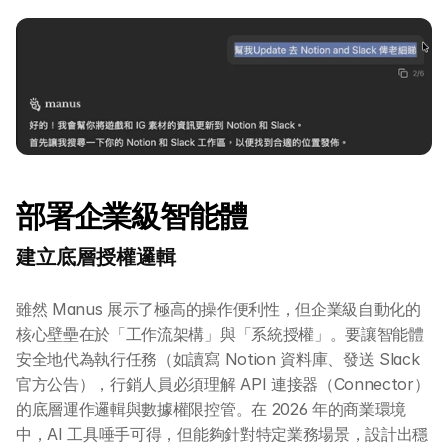
AI 課程
所有課程
全系列 30 小時
AI-in-One 全年 AI 學習通行證
全系列 29 小時
AI Builder 實戰訓練營
部署企業級智能體
各類應用主題
建立底層授權邏輯
AI 應用主題班系列
DotAI 課程時間表
雖然 Manus 展示了極高的操作便利性，但企業級自動化的
核心壁壘在於「工作流架構」與「系統授權」。要讓智能體
AI 活動
安全地代為執行任務（如讀寫 Notion 資料庫、發送 Slack 
官方公告），行銷人員必須理解 API 連接器（Connector）
的底層運作邏輯與數據權限控管。在 2026 年的商業環境
AI 攻略及資訊
中，AI 工具唾手可得，但能夠針對特定業務場景，設計出穩