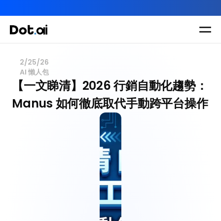
AI-in-One 全年 AI 學習通行證｜送你 120 小時 AI 課程，全
Dot.AI Academy
全港最貼地AI課程
2/25/26
AI 懶人包
實用課程
三大恆常課程
主題課程
【一文睇清】2026 行銷自動化趨勢：
所有課程
Manus 如何徹底取代手動跨平台操作
多種專項技能提
我們有三大課程
升課程
助你全面掌握AI
應用