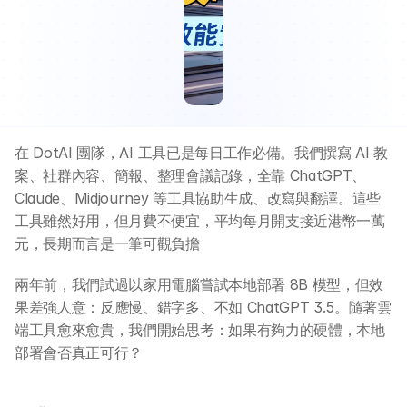
AI 活動
AI 攻略及資訊
AI 企業培訓
在 DotAI 團隊，AI 工具已是每日工作必備。我們撰寫 AI 教
案、社群內容、簡報、整理會議記錄，全靠 ChatGPT、
學校 AI 培訓
Claude、Midjourney 等工具協助生成、改寫與翻譯。這些
工具雖然好用，但月費不便宜，平均每月開支接近港幣一萬
一年任學 AI 課程計劃
元，長期而言是一筆可觀負擔
兩年前，我們試過以家用電腦嘗試本地部署 8B 模型，但效
網上 AI 學習平台
果差強人意：反應慢、錯字多、不如 ChatGPT 3.5。隨著雲
端工具愈來愈貴，我們開始思考：如果有夠力的硬體，本地
AI 應用服務
部署會否真正可行？
AI 創意廣告服務