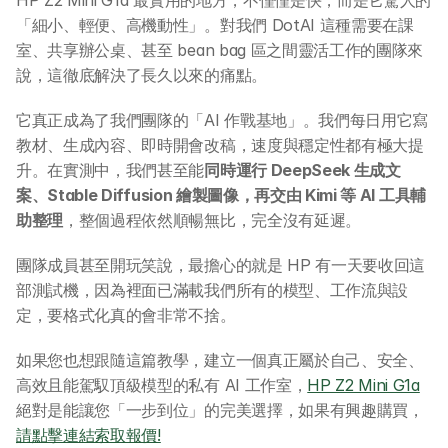
「細小、輕便、高機動性」。對我們 DotAI 這種需要在課
室、共享辦公桌、甚至 bean bag 區之間靈活工作的團隊來
說，這徹底解決了長久以來的痛點。
它真正成為了我們團隊的「AI 作戰基地」。我們每日用它寫
教材、生成內容、即時開會改稿，速度與穩定性都有極大提
升。在實測中，我們甚至能
同時運行 DeepSeek 生成文
案、Stable Diffusion 繪製圖像，再交由 Kimi 等 AI 工具輔
助整理
，整個過程依然順暢無比，完全沒有延遲。
團隊成員甚至開玩笑說，最擔心的就是 HP 有一天要收回這
部測試機，因為裡面已滿載我們所有的模型、工作流與設
定，要格式化真的會非常不捨。
如果您也想跟隨這篇教學，建立一個真正屬於自己、安全、
高效且能駕馭頂級模型的私有 AI 工作室，
HP Z2 Mini G1a
絕對是能讓您「一步到位」的完美選擇，如果有興趣購買，
請點擊連結索取報價!