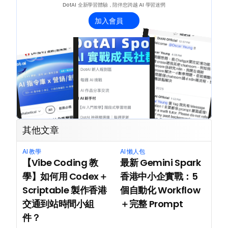
DotAI 全新學習體驗，陪伴您跨越 AI 學習迷惘
加入會員
其他文章
AI 教學
AI 懶人包
【Vibe Coding 教
最新 Gemini Spark 
學】如何用 Codex＋
香港中小企實戰：5 
Scriptable 製作香港
個自動化 Workflow
交通到站時間小組
＋完整 Prompt
件？