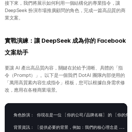
接下來，我們將展示如何利用一個結構化的專業指令，讓 
DeepSeek 扮演市場推廣顧問的角色，完成一篇高品質的商
業文案。
實戰演練：讓 DeepSeek 成為你的 Facebook 
文案助手
要讓 AI 產出高品質內容，關鍵在於給予清晰、具體的「指
令（Prompt）」。以下是一個我們 DotAI 團隊內部使用的
「萬用高質素內容生成指令」模板，您可以根據自身需求修
改，應用在各種商業場景。
角色扮演： 
你現在是一位
[
你的公司
/
品牌名稱
]
的
[
你的角
背景資訊：
[
提供必要的背景，例如：我們的核心理念是
... /