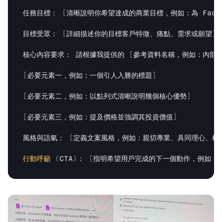
任務目標：
[
清晰說明你希望達成的商業目標，例如：為 
Face
目標受眾：
[
詳細描述你的目標客戶特徵、痛點、需求或願望
]
核心內容要求： 
請根據我提供的
[
參考資料名稱，例如：內部文
[
必要元素一，例如：一個引人入勝的標題
]
[
必要元素二，例如：以點列式清晰說明幾個核心優勢
]
[
必要元素三，例如：提及價格並強調其投資價值
]
風格與語氣：
[
定義文案風格，例如：親切專業、具同理心、權
行動呼籲
(
CTA
)
：
[
指明希望用戶完成的下一個動作，例如：鼓