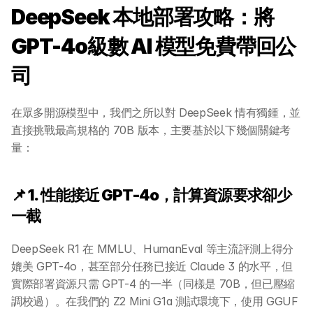
DeepSeek 本地部署攻略：將 
GPT-4o級數 AI 模型免費帶回公
司
在眾多開源模型中，我們之所以對 DeepSeek 情有獨鍾，並
直接挑戰最高規格的 70B 版本，主要基於以下幾個關鍵考
量：
📌 1. 性能接近 GPT-4o，計算資源要求卻少
一截
DeepSeek R1 在 MMLU、HumanEval 等主流評測上得分
媲美 GPT-4o，甚至部分任務已接近 Claude 3 的水平，但
實際部署資源只需 GPT-4 的一半（同樣是 70B，但已壓縮
調校過）。在我們的 Z2 Mini G1a 測試環境下，使用 GGUF 