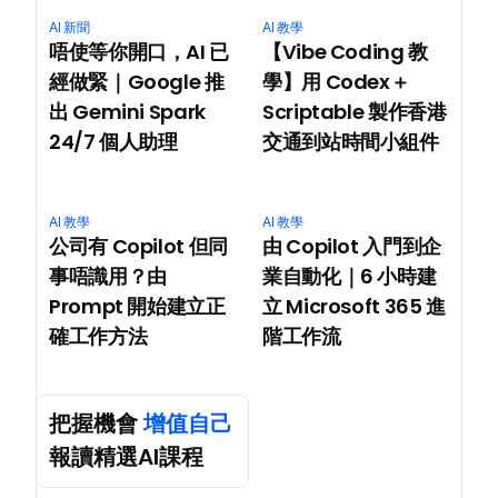
AI 新聞
AI 教學
唔使等你開口，AI 已
【Vibe Coding 教
經做緊｜Google 推
學】用 Codex＋
出 Gemini Spark 
Scriptable 製作香港
24/7 個人助理
交通到站時間小組件
AI 教學
AI 教學
公司有 Copilot 但同
由 Copilot 入門到企
事唔識用？由 
業自動化｜6 小時建
Prompt 開始建立正
立 Microsoft 365 進
確工作方法
階工作流
把握機會 
增值自己
報讀精選AI課程