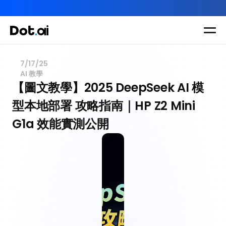
AI-in-One 全年 AI 學習通行證｜送你 120 小時 AI 課程，全
Dot.AI Academy
關於 DotAI
全港最貼地AI課程
7/17/25
AI 教學
實用課程
三大恆常課程
主題課程
【圖文教學】2025 DeepSeek AI 模
AI 課程
所有課程
型本地部署 攻略指南｜HP Z2 Mini 
多種專項技能提
我們有三大課程
升課程
所有課程
G1a 效能實測公開
助你全面掌握AI
應用
全系列 30 小時
AI-in-One 全年 AI 學習通行證
全系列 29 小時
AI Builder 實戰訓練營
各類應用主題
AI 應用主題班系列
DotAI 課程時間表