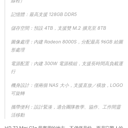
線程） 
記憶體：最高支援 128GB DDR5 
儲存空間：預設 4TB，支援雙 M.2 擴充至 8TB 
圖像處理：內建 Radeon 8000S，分配最高 96GB 給圖
形處理 
電源配置：內建 300W 電源模組，支援長時間高負載運
行 
機身設計：僅兩個 NAS 大小，支援直放／橫放，LOGO 
可旋轉 
攜帶便利：設計緊湊，適合團隊教學、協作、工作間靈
活移動 
HP Z2 Mini G1a 最實用的地方，不僅僅是快，而是它驚人的