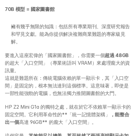
70B 模型 = 國家圖書館
擁有幾乎無限的知識：包括所有專業期刊、深度研究報告
和罕見文獻。能為你提供解決複雜商業難題的專家級見
解。
要進入這座宏偉的「國家圖書館」，你需要一個
超過 48GB
的超大「入口空間」（專業術語叫 VRAM）來處理龐大的資
訊量。
這就是難題所在：傳統電腦依賴的單一顯示卡，其「入口空
間」是固定的，根本無法達到這個標準。這意味著，即使是
一部性能強勁的電腦，也無法獨力推開圖書館的大門。
HP Z2 Mini G1a 的獨特之處，就在於它不依賴單一顯示卡的
固定空間。它利用革命性的**「統一記憶體架構」
，能整合
出一個
高達 96GB** 的龐大「入口空間」。
這個容量，
其效能足以媲美，甚至超越了兩張高端顯示卡加