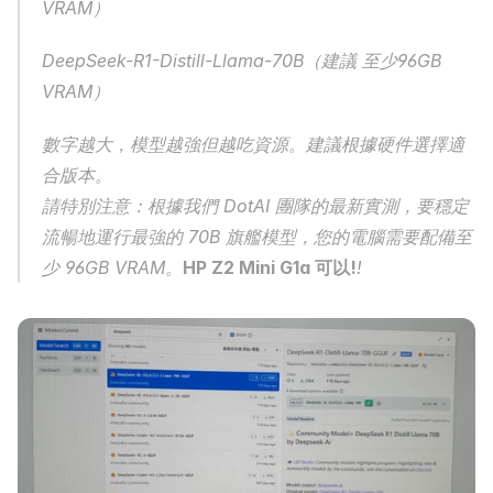
VRAM）
DeepSeek-R1-Distill-Llama-70B（建議 至少96GB 
VRAM）
數字越大，模型越強但越吃資源。建議根據硬件選擇適
合版本。
請特別注意：根據我們 DotAI 團隊的最新實測，要穩定
流暢地運行最強的 70B 旗艦模型，您的電腦需要配備至
少 96GB VRAM。
HP Z2 Mini G1a 可以!
!