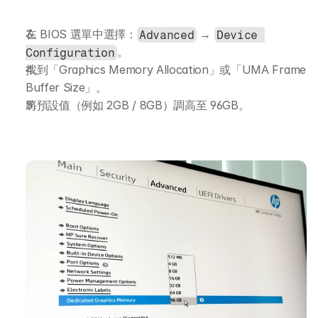
在 BIOS 選單中選擇：
 → 
Advanced
Device 
。
Configuration
找到「Graphics Memory Allocation」或「UMA Frame 
Buffer Size」。
將預設值（例如 2GB / 8GB）調高至 96GB。