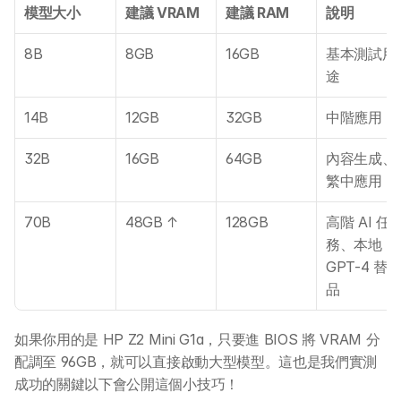
模型大小
建議 VRAM
建議 RAM
說明
8B
8GB
16GB
基本測試用
途
14B
12GB
32GB
中階應用
32B
16GB
64GB
內容生成、
繁中應用
70B
48GB ↑
128GB
高階 AI 任
務、本地 
GPT-4 替
品
如果你用的是 HP Z2 Mini G1a，只要進 BIOS 將 VRAM 分
配調至 96GB，就可以直接啟動大型模型。這也是我們實測
成功的關鍵以下會公開這個小技巧！