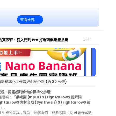
查看全部
I 廣告實戰班：從入門到 Pro 打造商業級產品圖
1小時
攝影標準化工作流與創意企劃 (約 20 分鐘)
全流程：從靈感到輸出的標準化步驟
做圖邏輯：
「參考圖 (Input) $\rightarrow$ 提示詞 
ghtarrow$ 素材合成 (Synthesis) $\rightarrow$ 後
)」
。
I 生成的差異，讓新手理解為何「找參考圖」是 AI 創作成敗