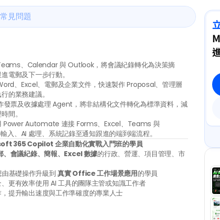
常見問題
M
eams、Calendar 與 Outlook，將會議紀錄轉化為決策摘
跟進電郵及下一步行動。
Word、Excel、電郵及企業文件，快速製作 Proposal、管理層
執行的業務建議。
作發票及收據處理 Agent，將非結構化文件轉化為標準資料，減
理時間。
 Power Automate 連接 Forms、Excel、Teams 與 
資料輸入、AI 處理、系統記錄至通知跟進的端到端流程。
osoft 365 Copilot 企業自動化實戰入門班的學員
郵、會議紀錄、簡報、Excel 數據
的行政、營運、項目管理、市
 ，想由基礎操作升級到 
真實 Office 工作場景應用
的學員
、更有效率使用 AI 工具的團隊主管或知識工作者
作，提升輸出速度與工作準確度的專業人士