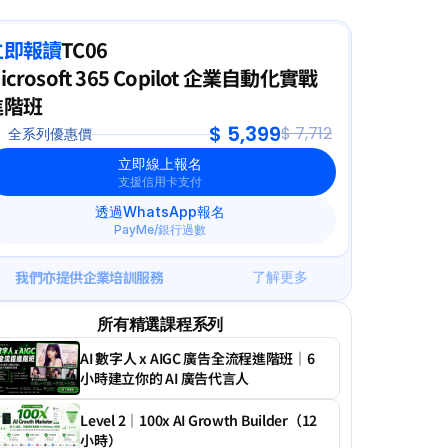
立即報讀
TC06
icrosoft 365 Copilot 企業自動化實戰
進階班
$ 5,399
$ 7,712
全系列優惠價
立即線上報名
支援信用卡支付
透過WhatsApp報名
PayMe/銀行過數
我們亦提供企業培訓服務
了解更多
所有精選課程系列
AI 數字人 x AIGC 廣告全流程進階班｜6 
小時建立你的 AI 廣告代言人
Level 2｜100x AI Growth Builder（12 
小時）