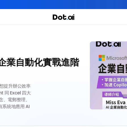
全年實體+網上任你學！立即報名
實用課程
主題課程
ilot 企業自動化實戰進階
我們有三大課程
 專為想提升辦公效率
 同 Excel 四大
概念、電郵整理、
統地應用 AI 