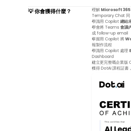
理解 
Microsoft 3
💡 你會獲得什麼？
Temporary Chat 同 
學識用 Copilot 
總結
學會將 Teams 
會議內
成 follow-up email
掌握用 Copilot 將 
W
報製作流程
學識用 Copilot 處理 
Dashboard
建立更完整嘅企業版 C
獲得 DotAI 課程証書