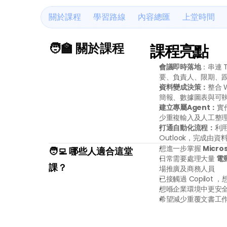
關於課程
學習路線
內容總匯
上堂時間
🧑‍🏫 關於課程
課程亮點
會議即時落地
：串連 T
要、負責人、限期、
資料變成決策：
整合 
簡報、數據圖表與可
建立專屬Agent：
實
少重複輸入及人工整
打通自動化流程：
利用
Outlook，完成由
想進一步掌握 
Micr
🧑‍💻 哪些人適合這堂
日常需要處理大量 
電
課？
場推廣及商務人員
已接觸過 Copilot
想喺企業環境中更安全
希望減少重覆文書工