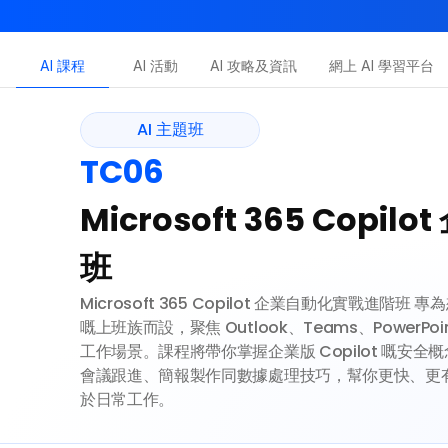
AI-in-One 全年 AI 學習通行證｜送你 120 小時 AI 課程，
AI 課程
AI 活動
AI 攻略及資訊
網上 AI 學習平台
Dot.AI Academy
全港最貼地AI課程
AI 主題班
AI 主題班
TC06
三大恆常課程
Microsoft 365 Cop
班
Microsoft 365 Copilot 企業自動化實戰進階班
嘅上班族而設，聚焦 Outlook、Teams、PowerPoint
工作場景。課程將帶你掌握企業版 Copilot 嘅安全
會議跟進、簡報製作同數據處理技巧，幫你更快、更有系
於日常工作。