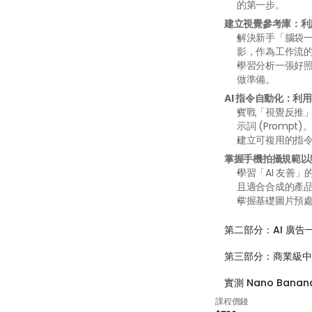
的第一步。
建立視覺參考庫：利用 C
解決新手「腦袋
影，作為工作流
學習分析一張好照
做準備。
AI 指令自動化：利用
實戰「視覺反推」
示詞 (Prompt)
建立可複用的指
掌握手機拍攝規範以
學習「AI 友善
且適合合成的產
掌握基礎圖片預處
第二部分：AI 廣告
第三部分：商業級中文
實測 Nano Banana
課程價錢