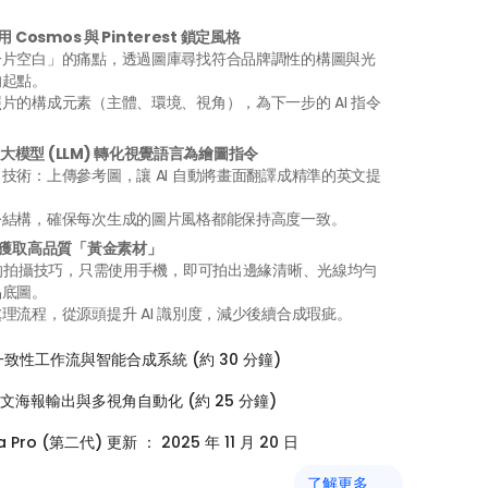
osmos 與 Pinterest 鎖定風格
一片空白」的痛點，透過圖庫尋找符合品牌調性的構圖與光
的起點。
片的構成元素（主體、環境、視角），為下一步的 AI 指令
大模型 (LLM) 轉化視覺語言為繪圖指令
技術：上傳參考圖，讓 AI 自動將畫面翻譯成精準的英文提
。
令結構，確保每次生成的圖片風格都能保持高度一致。
獲取高品質「黃金素材」
」的拍攝技巧，只需使用手機，即可拍出邊緣清晰、光線均勻
品底圖。
理流程，從源頭提升 AI 識別度，減少後續合成瑕疵。
一致性工作流與智能合成系統 (約 30 分鐘)
海報輸出與多視角自動化 (約 25 分鐘)
 Pro (第二代) 更新 ： 2025 年 11 月 20 日
了解更多