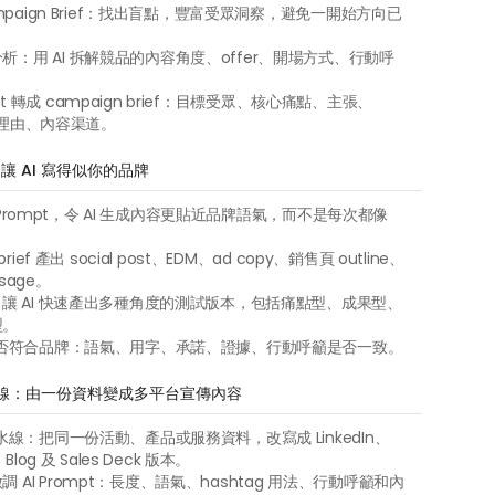
ampaign Brief：找出盲點，豐富受眾洞察，避免一開始方向已
：用 AI 拆解競品的內容角度、offer、開場方式、行動呼
。
sight 轉成 campaign brief：目標受眾、核心痛點、主張、
、反對理由、內容渠道。
 AI 寫得似你的品牌
ce Prompt，令 AI 生成內容更貼近品牌語氣，而不是每次都像 
rief 產出 social post、EDM、ad copy、銷售頁 outline、
ssage。
成：讓 AI 快速產出多種角度的測試版本，包括痛點型、成果型、
型。
容是否符合品牌：語氣、用字、承諾、證據、行動呼籲是否一致。
流水線：由一份資料變成多平台宣傳內容
流水線：把同一份活動、產品或服務資料，改寫成 LinkedIn、
Blog 及 Sales Deck 版本。
 AI Prompt：長度、語氣、hashtag 用法、行動呼籲和內