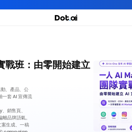
全年實體+網上任你學！立即報名
實用課程
主題課程
 團隊實戰班：由零開始建立 
我們有三大課程
為活動、產品、公
套 AI 宣傳流
opy、銷售頁、
到偏離品牌語氣。

、文案生成、一稿
mpaign 