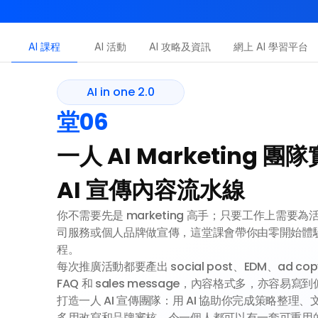
AI-in-One 全年 AI 學習通行證｜送你 120 小時 AI 課程，
AI 課程
AI 活動
AI 攻略及資訊
網上 AI 學習平台
Dot.AI Academy
全港最貼地AI課程
AI in one 2.0
AI in one 2.0
堂06
三大恆常課程
一人 AI Marketing
AI 宣傳內容流水線
你不需要先是 marketing 高手；只要工作上需要
司服務或個人品牌做宣傳，這堂課會帶你由零開始體驗一
程。

每次推廣活動都要產出 social post、EDM、ad c
FAQ 和 sales message，內容格式多，亦容易寫
打造一人 AI 宣傳團隊：用 AI 協助你完成策略整理
多用改寫和品牌審核，令一個人都可以有一套可重用的 ca