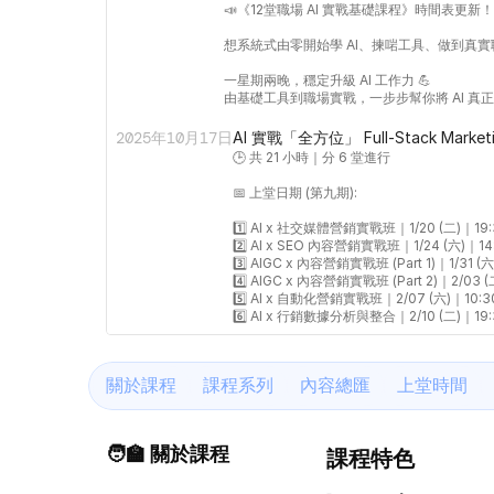
📣《12堂職場 AI 實戰基礎課程》時間表更新！

想系統式由零開始學 AI、揀啱工具、做到真實
一星期兩晚，穩定升級 AI 工作力 💪

由基礎工具到職場實戰，一步步幫你將 AI 真
2025年10月17日
AI 實戰「全方位」 Full-Stack Mar
🕒 共 21 小時｜分 6 堂進行

📅 上堂日期 (第九期):

1️⃣ AI x 社交媒體營銷實戰班｜1/20 (二)｜19:30 
2️⃣ AI x SEO 內容營銷實戰班｜1/24 (六)｜14:30
3️⃣ AIGC x 內容營銷實戰班 (Part 1)｜1/31 (六)｜
4️⃣ AIGC x 內容營銷實戰班 (Part 2)｜2/03 (二)
5️⃣ AI x 自動化營銷實戰班｜2/07 (六)｜10:30 -
6️⃣ AI x 行銷數據分析與整合｜2/10 (二)｜19:3
關於課程
課程系列
內容總匯
上堂時間
🧑‍🏫 關於課程
課程特色