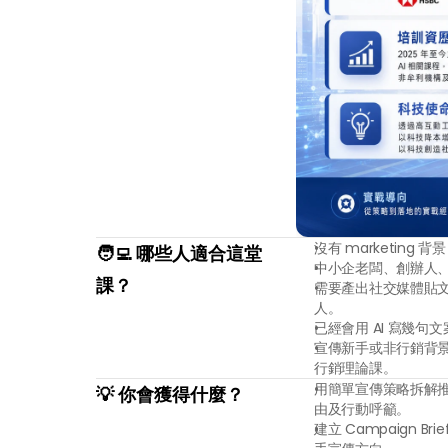
沒有 marketin
🧑‍💻 哪些人適合這堂
中小企老闆、創辦人
課？
需要產出社交媒體貼文
人。
已經會用 AI 寫幾
宣傳新手或非行銷背景人士
行銷理論課。
用簡單宣傳策略拆解
💡 你會獲得什麼？
由及行動呼籲。
建立 Campaign 