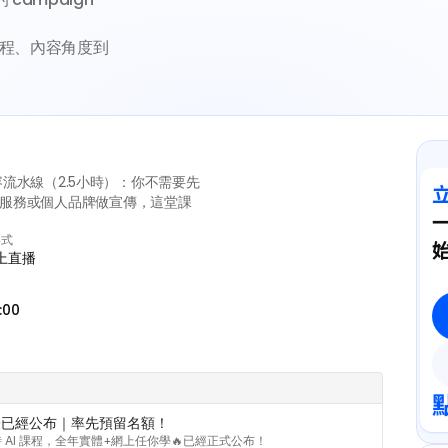
旅程、內容角度到
傳內容流水線（2.5小時）：你不需要先
公司服務或個人品牌做宣傳，這堂課
一
形式
始
網上直播
:00
證時間表已經公布｜率先預留名額！ 
0 小時 AI 課程，全年實體+網上任你學🔥已經正式公布！
