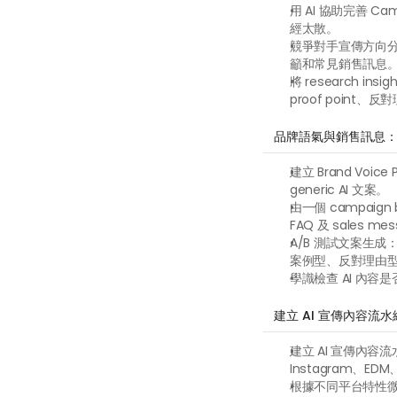
用 AI 協助完善 C
經太散。
競爭對手宣傳方向分析
籲和常見銷售訊息
將 research in
proof point
品牌語氣與銷售訊息：讓
建立 Brand Voi
generic AI 文案。
由一個 campaign b
FAQ 及 sales me
A/B 測試文案生
案例型、反對理由
學識檢查 AI 內
建立 AI 宣傳內容
建立 AI 宣傳內容
Instagram、EDM、
根據不同平台特性微調