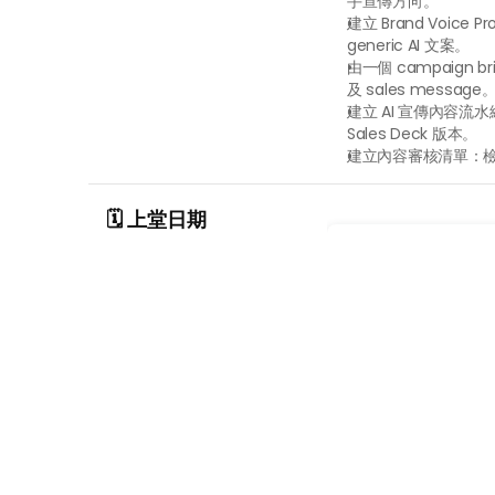
手宣傳方向。
建立 Brand Voic
generic AI 文案。
由一個 campaign bri
及 sales message
建立 AI 宣傳內容流水線，
Sales Deck 版本。
建立內容審核清單：
🗓️ 上堂日期