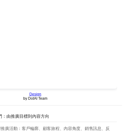
Design
by DotAI Team
ef 入門：由推廣目標到內容方向
解推廣活動：客戶輪廓、顧客旅程、內容角度、銷售訊息、反
。