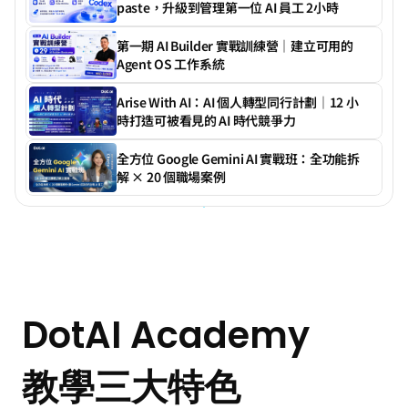
paste，升級到管理第一位 AI 員工 2小時
第一期 AI Builder 實戰訓練營｜建立可用的 
Agent OS 工作系統
Arise With AI：AI 個人轉型同行計劃｜12 小
時打造可被看見的 AI 時代競爭力
全方位 Google Gemini AI 實戰班：全功能拆
解 × 20 個職場案例
實
踐
A
I
應
用
不
只
是
「
上
堂
」
DotAI Academy
教學三大特色