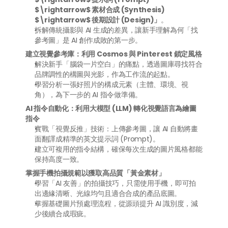
$\rightarrow$ 素材合成 (Synthesis) 
$\rightarrow$ 後期設計 (Design)」
。
拆解傳統攝影與 AI 生成的差異，讓新手理解為何「找
參考圖」是 AI 創作成敗的第一步。
建立視覺參考庫：利用 Cosmos 與 Pinterest 鎖定風格
解決新手「腦袋一片空白」的痛點，透過圖庫尋找符合
品牌調性的構圖與光影，作為工作流的起點。
學習分析一張好照片的構成元素（主體、環境、視
角），為下一步的 AI 指令做準備。
AI 指令自動化：利用大模型 (LLM) 轉化視覺語言為繪圖
指令
實戰「視覺反推」技術：上傳參考圖，讓 AI 自動將畫
面翻譯成精準的英文提示詞 (Prompt)。
建立可複用的指令結構，確保每次生成的圖片風格都能
保持高度一致。
掌握手機拍攝規範以獲取高品質「黃金素材」
學習「AI 友善」的拍攝技巧，只需使用手機，即可拍
出邊緣清晰、光線均勻且適合合成的產品底圖。
掌握基礎圖片預處理流程，從源頭提升 AI 識別度，減
少後續合成瑕疵。