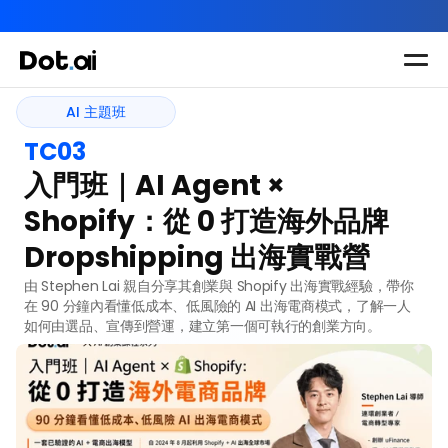
AI-in-One 全年 AI 學習通行證｜送你 120 小時 AI 課程，全
Dot.AI Academy
AI 主題班
AI 主題班
全港最貼地AI課程
TC03
實用課程
三大恆常課程
主題課程
入門班｜AI Agent × 
所有課程
多種專項技能提
我們有三大課程
Shopify：從 0 打造海外品牌 
升課程
助你全面掌握AI
Dropshipping 出海實戰營
應用
由 Stephen Lai 親自分享其創業與 Shopify 出海實戰經驗，帶你
在 90 分鐘內看懂低成本、低風險的 AI 出海電商模式，了解一人
如何由選品、宣傳到營運，建立第一個可執行的創業方向。