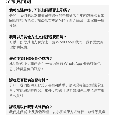
⁉️ 常見問題
AI 課程
我報名課程後，可以無限重覆上堂嗎？
是的！我們承諾為報讀完整課程的學員提供半年內無限次參加
所有課程
同款課程的特權，確保你有充足的時間深入學習，掌握每一項
技能。
全系列 30 小時
AI-in-One 全年 AI 學習通行證
我可以用其他方法支付課程費用嗎？
全系列 29 小時
可以！如需其他支付方法，請 WhatsApp 我們，我們樂意為
AI Builder 實戰訓練營
你提供協助。
各類應用主題
AI 應用主題班系列
⁠報名後如何確認是否成功？
成功報名後，我們會在 一天內透過 WhatsApp 發送確認信
DotAI 課程時間表
息，請留意你的訊息！
課程是否提供複習材料？
AI 活動
是的，我們提供互動式天書和AI助手，整合課程筆記和課堂錄
音，方便您隨時複習。此外，您還可以無限期網上重溫課堂影
片和資料。
AI 攻略及資訊
課程是以什麼形式進行的？
AI 企業培訓
我們提供 線上及實體課程，以小班教學方式進行，確保學員獲