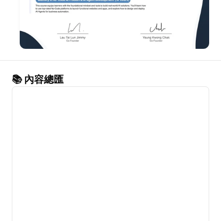
📚 內容總匯