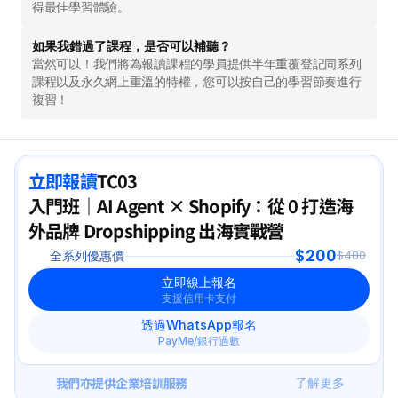
得最佳學習體驗。
學校 AI 培訓
如果我錯過了課程，是否可以補聽？
當然可以！我們將為報讀課程的學員提供半年重覆登記同系列
課程以及永久網上重溫的特權，您可以按自己的學習節奏進行
一年任學 AI 課程計劃
複習！
網上 AI 學習平台
立即報讀
TC03
AI 應用服務
入門班｜AI Agent × Shopify：從 0 打造海
外品牌 Dropshipping 出海實戰營
AI 創意廣告服務
$200
全系列優惠價
$480
立即線上報名
聯絡我們
支援信用卡支付
透過WhatsApp報名
PayMe/銀行過數
我們亦提供企業培訓服務
了解更多