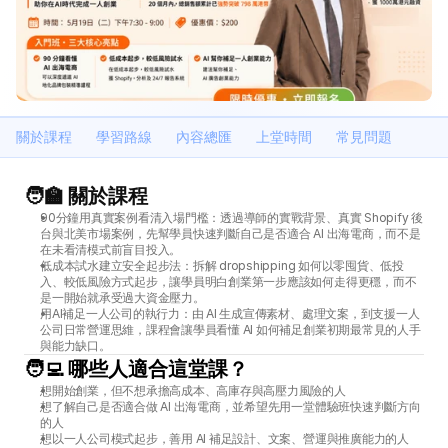
關於課程
學習路線
內容總匯
上堂時間
常見問題
🧑‍🏫 關於課程
90分鐘用真實案例看清入場門檻：透過導師的實戰背景、真實 Shopify 後
台與北美市場案例，先幫學員快速判斷自己是否適合 AI 出海電商，而不是
在未看清模式前盲目投入。
低成本試水建立安全起步法：拆解 dropshipping 如何以零囤貨、低投
入、較低風險方式起步，讓學員明白創業第一步應該如何走得更穩，而不
是一開始就承受過大資金壓力。
用AI補足一人公司的執行力：由 AI 生成宣傳素材、處理文案，到支援一人
公司日常營運思維，課程會讓學員看懂 AI 如何補足創業初期最常見的人手
與能力缺口。
🧑‍💻 哪些人適合這堂課？
想開始創業，但不想承擔高成本、高庫存與高壓力風險的人
想了解自己是否適合做 AI 出海電商，並希望先用一堂體驗班快速判斷方向
的人
想以一人公司模式起步，善用 AI 補足設計、文案、營運與推廣能力的人