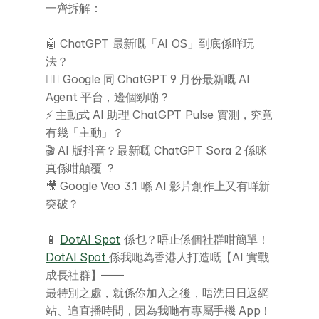
一齊拆解：
🤖 ChatGPT 最新嘅「AI OS」到底係咩玩
法？
🕵️‍♂️ Google 同 ChatGPT 9 月份最新嘅 AI 
Agent 平台，邊個勁啲？
⚡️ 主動式 AI 助理 ChatGPT Pulse 實測，究竟
有幾「主動」？
🎬 AI 版抖音？最新嘅 ChatGPT Sora 2 係咪
真係咁顛覆 ？
🎥 Google Veo 3.1 喺 AI 影片創作上又有咩新
突破？
📱 
DotAI Spot
 係乜？唔止係個社群咁簡單！
DotAI Spot 
係我哋為香港人打造嘅【AI 實戰
成長社群】——
關於 DotAI
最特別之處，就係你加入之後，唔洗日日返網
站、追直播時間，因為我哋有專屬手機 App！