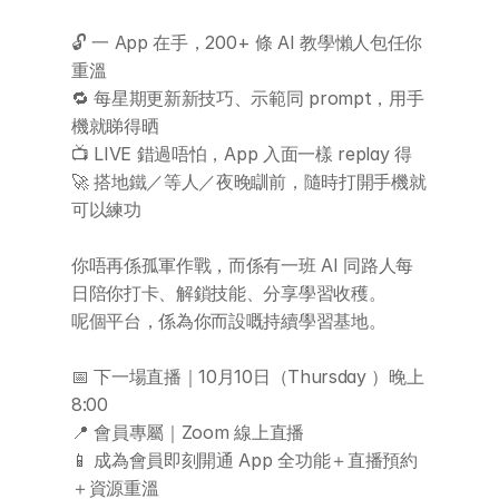
AI 課程
🔓 一 App 在手，200+ 條 AI 教學懶人包任你
重溫
所有課程
🔁 每星期更新新技巧、示範同 prompt，用手
全系列 30 小時
機就睇得晒
AI-in-One 全年 AI 學習通行證
📺 LIVE 錯過唔怕，App 入面一樣 replay 得
全系列 29 小時
🚀 搭地鐵／等人／夜晚瞓前，隨時打開手機就
AI Builder 實戰訓練營
可以練功
各類應用主題
AI 應用主題班系列
你唔再係孤軍作戰，而係有一班 AI 同路人每
日陪你打卡、解鎖技能、分享學習收穫。
DotAI 課程時間表
呢個平台，係為你而設嘅持續學習基地。
AI 活動
📅 下一場直播｜10月10日（Thursday ）晚上
8:00
AI 攻略及資訊
📍 會員專屬｜Zoom 線上直播
📱 成為會員即刻開通 App 全功能＋直播預約
AI 企業培訓
＋資源重溫