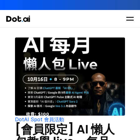
AI-in-One 全年 AI 學習通行證｜送你 120 小時 AI 課程，全
Dot.AI Academy
全港最貼地AI課程
實用課程
三大恆常課程
主題課程
所有課程
多種專項技能提
我們有三大課程
升課程
助你全面掌握AI
應用
DotAI Spot 會員活動
[會員限定] AI 懶人