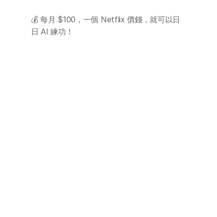
💰 每月 $100，一個 Netflix 價錢，就可以日
學校 AI 培訓
日 AI 練功！
一年任學 AI 課程計劃
網上 AI 學習平台
AI 應用服務
AI 創意廣告服務
聯絡我們