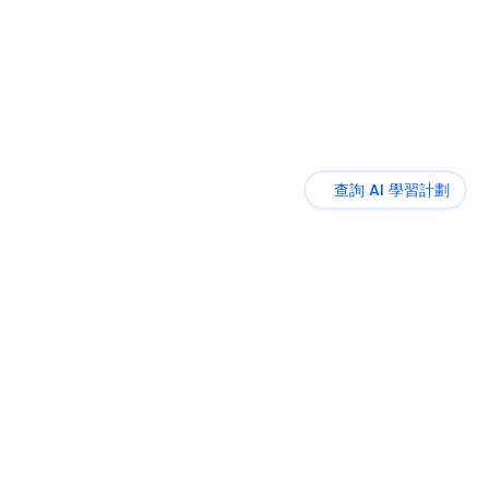
查詢 AI 學習計劃
實用課程
社群活動
部落格
企業培訓
專業服務
關於我們