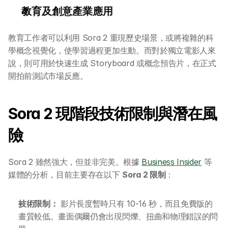
教育及創意產業應用
教育工作者可以利用 Sora 2 重現歷史場景，或將複雜的科
學概念視覺化，使學習過程更加生動。而對於獨立電影人來
說，則可用於快速生成 Storyboard 或概念預告片，在正式
開拍前測試市場反應。
關於 DotAI
Sora 2 現階段技術限制與潛在風
AI 課程
險
所有課程
Sora 2 雖然強大，但並非完美。根據 
Business Insider
 等
媒體的分析，目前主要存在以下 
Sora 2 限制
：
全系列 30 小時
AI-in-One 全年 AI 學習通行證
技術限制：
 影片長度暫時只有 10-16 秒，而且免費版的
全系列 29 小時
AI Builder 實戰訓練營
畫質較低。畫面偶爾仍會出現閃爍、扭曲和物理錯誤的問
各類應用主題