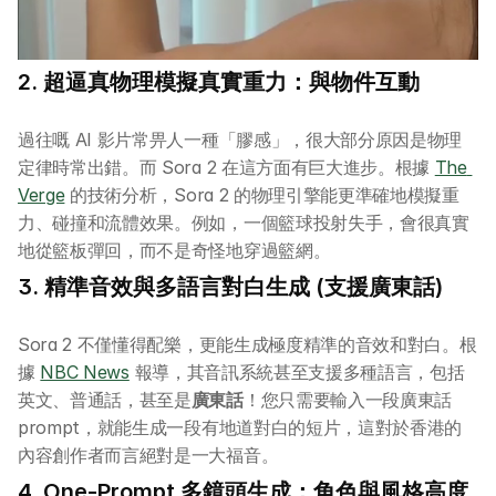
2. 超逼真物理模擬真實重力：與物件互動
過往嘅 AI 影片常畀人一種「膠感」，很大部分原因是物理
定律時常出錯。而 Sora 2 在這方面有巨大進步。根據 
The 
Verge
 的技術分析，Sora 2 的物理引擎能更準確地模擬重
力、碰撞和流體效果。例如，一個籃球投射失手，會很真實
地從籃板彈回，而不是奇怪地穿過籃網。
3. 精準音效與多語言對白生成 (支援廣東話)
Sora 2 不僅懂得配樂，更能生成極度精準的音效和對白。根
據 
NBC News
 報導，其音訊系統甚至支援多種語言，包括
英文、普通話，甚至是
廣東話
！您只需要輸入一段廣東話 
prompt，就能生成一段有地道對白的短片，這對於香港的
內容創作者而言絕對是一大福音。
4. One-Prompt 多鏡頭生成：角色與風格高度