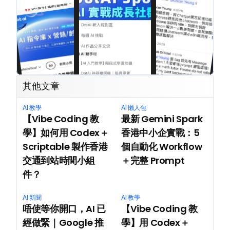
其他文章
AI 教學
AI 懶人包
【Vibe Coding 教
最新 Gemini Spark 
學】如何用 Codex＋
香港中小企實戰：5 
Scriptable 製作香港
個自動化 Workflow
交通到站時間小組
＋完整 Prompt
件？
AI 新聞
AI 教學
唔使等你開口，AI 已
【Vibe Coding 教
經做緊｜Google 推
學】用 Codex＋