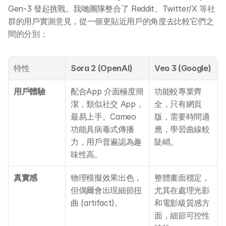
Gen-3 發起挑戰。我哋團隊整合了 Reddit、Twitter/X 等社
群的用戶實測意見，從一個更貼近用戶的角度去比較它們之
間的分別：
特性
Sora 2 (OpenAI)
Veo 3 (Google)
用戶體驗
配合App 介面極度簡
功能較專業齊
潔，類似社交 App，
全，只有網頁
最易上手。Cameo 
版，需要時間適
功能具病毒式傳播
應，學習曲線較
力，用戶普遍認為趣
陡峭。
味性高。
真實感
物理模擬效果出色，
整體畫面穩定，
但偶爾會出現細節扭
尤其在處理光影
曲 (artifact)。
和電影級質感方
面，細節可控性