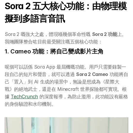
Sora 2 五大核心功能：由物理模
擬到多語言音訊
Sora 2 嘅強大之處，體現喺幾個革命性嘅 
Sora 2 功能
上。
我哋團隊整合咗目前最受關注嘅五個核心功能：
1. Cameo 功能：將自己變成影片主角
呢個可以話係 Sora App 最屈機嘅功能。用戶只需要錄製一
段自己的短片和聲音，就可以透過 
Sora 2 Cameo
 功能將自
己「置入」到 AI 生成的場景中，無論是想成為《星際大
戰》的絕地武士，還是在 Minecraft 世界探險都可實現。根
據 
TechCrunch
 的深度報導，為防止濫用，此功能設有嚴格
的身份驗證和水印機制。