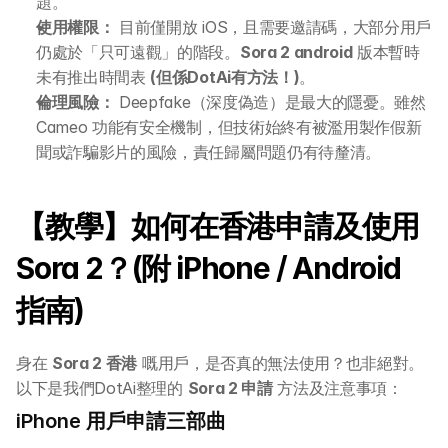
題。
AI 應用主題班系列
使用權限：
 目前僅開放 iOS，且需要邀請碼，大部分用戶
仍處於「只可遠觀」的階段。
Sora 2 android
 版本暫時
DotAI 課程時間表
未有推出時間表 
(但係DotAi有方法！)
。
倫理風險：
 Deepfake（深度偽造）是最大的隱憂。雖然 
AI 活動
Cameo 功能有安全機制，但技術始終有被濫用製作假新
聞或詐騙影片的風險，責任歸屬問題仍有待釐清。
AI 攻略及資訊
【教學】如何在香港申請及使用 
AI 企業培訓
Sora 2？(附 iPhone / Android 
學校 AI 培訓
指南)
一年任學 AI 課程計劃
身在 
Sora 2 香港
 嘅用戶，是否真的無法使用？也非絕對。
以下是我們DotAi整理的 
Sora 2 申請
 方法及注意事項：
網上 AI 學習平台
iPhone 用戶申請三部曲