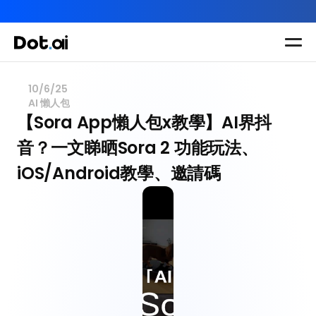
AI-in-One 全年 AI 學習通行證｜送你 120 小時 AI 課程，全
Dot.AI Academy
全港最貼地AI課程
10/6/25
AI 懶人包
實用課程
三大恆常課程
主題課程
【Sora App懶人包x教學】AI界抖
所有課程
音？一文睇晒Sora 2 功能玩法、 
多種專項技能提
我們有三大課程
升課程
iOS/Android教學、邀請碼
助你全面掌握AI
應用