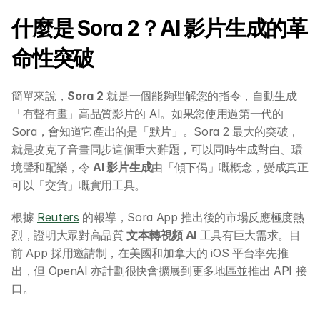
什麼是 Sora 2？AI 影片生成的革
命性突破
簡單來說，
Sora 2
 就是一個能夠理解您的指令，自動生成
「有聲有畫」高品質影片的 AI。如果您使用過第一代的 
Sora，會知道它產出的是「默片」。Sora 2 最大的突破，
就是攻克了音畫同步這個重大難題，可以同時生成對白、環
境聲和配樂，令 
AI 影片生成
由「傾下偈」嘅概念，變成真正
可以「交貨」嘅實用工具。
根據 
Reuters
 的報導，Sora App 推出後的市場反應極度熱
烈，證明大眾對高品質 
文本轉視頻 AI
 工具有巨大需求。目
前 App 採用邀請制，在美國和加拿大的 iOS 平台率先推
出，但 OpenAI 亦計劃很快會擴展到更多地區並推出 API 接
口。