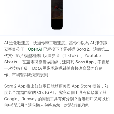
AI 進化嘅速度，快過你轉工嘅速度。當你仲以為 AI 淨係識
寫字畫公仔，
OpenAI
 已經投下了震撼彈 
Sora 2
。這個第二
代文生影片模型相傳用大量抖音（TikTok）、Youtube 
Shorts、 甚至電視節目做訓練，連同其 
Sora App
，不僅是
一次技術升級，DotAi團隊認為呢鋪係直接改寫緊內容創
作、市場營銷嘅遊戲規則！ 
Sora 2 App 推出短短兩日就登頂美國 App Store 榜首，熱
度甚至超越自家的 ChatGPT。究竟這個工具有多顛覆？與 
Google、Runway 的同類工具有何分別？香港用戶又可以如
何申請試用？這份懶人包將為您一次過詳細拆解。