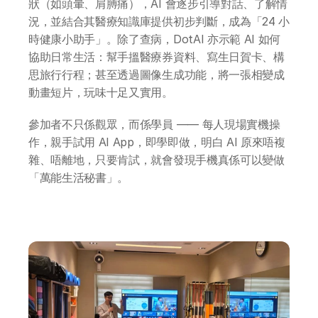
狀（如頭暈、肩膊痛），AI 會逐步引導對話、了解情
況，並結合其醫療知識庫提供初步判斷，成為「24 小
時健康小助手」。除了查病，DotAI 亦示範 AI 如何
協助日常生活：幫手搵醫療券資料、寫生日賀卡、構
思旅行行程；甚至透過圖像生成功能，將一張相變成
動畫短片，玩味十足又實用。
參加者不只係觀眾，而係學員 —— 每人現場實機操
作，親手試用 AI App，即學即做，明白 AI 原來唔複
雜、唔離地，只要肯試，就會發現手機真係可以變做
「萬能生活秘書」。