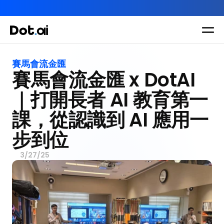
AI-in-One 全年 AI 學習通行證｜送你 120 小時 AI 課程，全
Dot.AI Academy
全港最貼地AI課程
賽馬會流金匯
賽馬會流金匯 x DotAI
實用課程
三大恆常課程
主題課程
所有課程
｜打開長者 AI 教育第一
多種專項技能提
我們有三大課程
課，從認識到 AI 應用一
升課程
助你全面掌握AI
步到位
應用
3/27/25