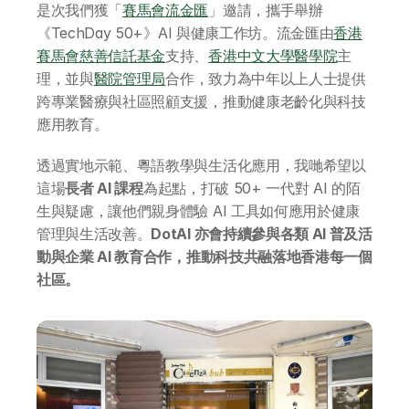
是次我們獲「
賽馬會流金匯
」邀請，攜手舉辦
《TechDay 50+》AI 與健康工作坊。流金匯由
香港
賽馬會慈善信託基金
支持、
香港中文大學醫學院
主
理，並與
醫院管理局
合作，致力為中年以上人士提供
跨專業醫療與社區照顧支援，推動健康老齡化與科技
應用教育。
透過實地示範、粵語教學與生活化應用，我哋希望以
這場
長者 AI 課程
為起點，打破 50+ 一代對 AI 的陌
生與疑慮，讓他們親身體驗 AI 工具如何應用於健康
管理與生活改善。
DotAI 亦會持續參與各類 AI 普及活
動與企業 AI 教育合作，推動科技共融落地香港每一個
社區。