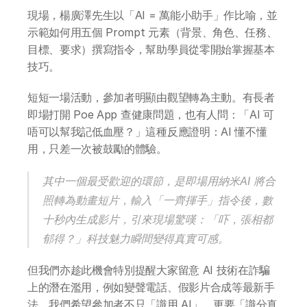
全系列 30 小時
現場，楊廣澤先生以「AI = 萬能小助手」作比喻，並
AI-in-One 全年 AI 學習通行證
示範如何用五個 Prompt 元素（背景、角色、任務、
全系列 29 小時
目標、要求）撰寫指令，幫助學員從零開始掌握基本
AI Builder 實戰訓練營
技巧。
各類應用主題
AI 應用主題班系列
短短一場活動，參加者明顯由觀望轉為主動。有長者
即場打開 Poe App 查健康問題，也有人問：「AI 可
DotAI 課程時間表
唔可以幫我記低血壓？」這種反應證明：AI 懂不懂
用，只差一次被鼓勵的體驗。
AI 活動
其中一個最受歡迎的環節，是即場用納米AI 將合
AI 攻略及資訊
照轉為動畫短片，輸入「一齊揮手」指令後，數
十秒內生成影片，引來現場驚嘆：「吓，張相都
AI 企業培訓
郁得？」科技魅力瞬間變得真實可感。
但我們亦趁此機會特別提醒大家留意 AI 技術在詐騙
學校 AI 培訓
上的潛在濫用，例如變聲電話、假影片合成等最新手
法。我們希望參加者不只「識用 AI」，更要「識分真