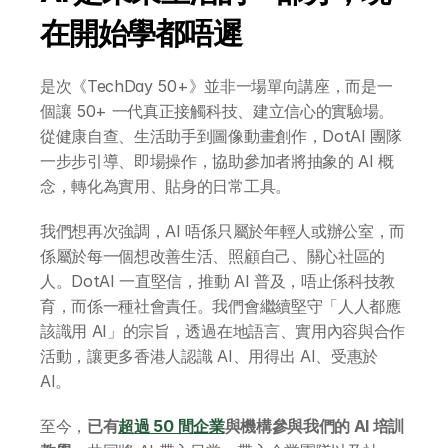
在開始學都唔遲
是次《TechDay 50+》並非一場單向講座，而是一
個讓 50+ 一代真正接觸科技、建立信心的實驗場。
從健康自查、生活助手到圖像動畫創作，DotAI 團隊
一步步引導、即場操作，協助參加者將抽象的 AI 概
念，轉化為實用、貼身的日常工具。
我們想再次強調，AI 唔係只屬於年輕人或辦公室，而
係屬於每一個想改善生活、照顧自己、關心社區的
人。DotAI 一直堅信，推動 AI 普及，唔止係科技教
育，而係一種社會責任。我們會繼續堅守「人人都應
該識用 AI」的宗旨，透過在地語言、實用內容與合作
活動，讓更多香港人認識 AI、用得出 AI、受惠於 
AI。
至今，
已有
超過 50 間企業
與機構參與我們的 AI 培訓