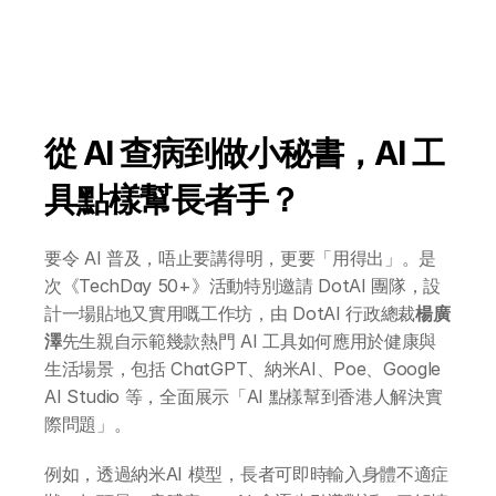
從 AI 查病到做小秘書，AI 工
具點樣幫長者手？
要令 AI 普及，唔止要講得明，更要「用得出」。是
次《TechDay 50+》活動特別邀請 DotAI 團隊，設
計一場貼地又實用嘅工作坊，由 DotAI 行政總裁
楊廣
澤
先生親自示範幾款熱門 AI 工具如何應用於健康與
生活場景，包括 ChatGPT、納米AI、Poe、Google 
AI Studio 等，全面展示「AI 點樣幫到香港人解決實
際問題」。
例如，透過納米AI 模型，長者可即時輸入身體不適症