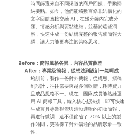
DotAI 課程時間表
時間篩選來自不同渠道的商戶回饋，手動歸
納要點。如今，他們能將數百條非結構化的
AI 活動
文字回饋直接交給 AI，在幾分鐘內完成分
類、情感分析與要點總結，並基於這些洞
察，快速生成一份結構完整的報告或簡報大
AI 攻略及資訊
綱，讓人力能更專注於策略思考。
AI 企業培訓
Before：簡報風格各異，內容品質參差
學校 AI 培訓
After：專業級簡報，從想法到設計一氣呵成
培訓前，製作一份對外簡報，從構思、撰稿
一年任學 AI 課程計劃
到設計，往往需要跨越多個軟體，耗時費力
且成品風格不一。現在，團隊成員能熟練運
用 AI 簡報工具，輸入核心想法後，即可快速
網上 AI 學習平台
生成兼具專業視覺與清晰邏輯的初版簡報，
再進行微調。這不僅節省了 70% 以上的製
AI 應用服務
作時間，更確保了對外溝通的品牌形象一致
性。