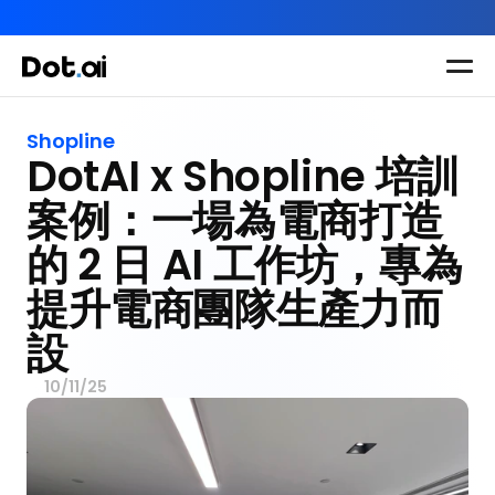
AI-in-One 全年 AI 學習通行證｜送你 120 小時 AI 課程，全
Dot.AI Academy
全港最貼地AI課程
Shopline
DotAI x Shopline 培訓
實用課程
三大恆常課程
主題課程
所有課程
案例：一場為電商打造
多種專項技能提
我們有三大課程
的 2 日 AI 工作坊，專為
升課程
助你全面掌握AI
提升電商團隊生產力而
應用
設
10/11/25