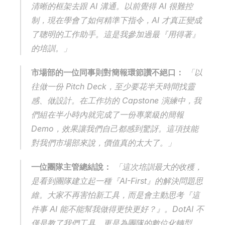
清晰的框架去跟 AI 溝通。以前覺得 AI 很難控
制，現在學會了如何精準下指令，AI 才真正變成
了聰明的工作助手。這是我參加過最『用得著』
的培訓。」
市場部的一位同事則對簡報環節讚不絕口：
 「以
往做一份 Pitch Deck，至少要花半天時間找靈
感、做設計。在工作坊的 Capstone 演練中，我
們組在半小時內就完成了一份專業級的簡報 
Demo，效果讓我們自己都感到驚訝。這項技能
對我們市場部來說，價值真的太大了。」
一位團隊主管總結說：
 「這次培訓最大的收穫，
是看到團隊建立起一種『AI-First』的解決問題思
維。大家不再害怕新工具，而是會主動思考『這
件事 AI 能不能幫我做得更快更好？』。DotAI 不
僅是教了我們工具，更是為團隊的數位化轉型，