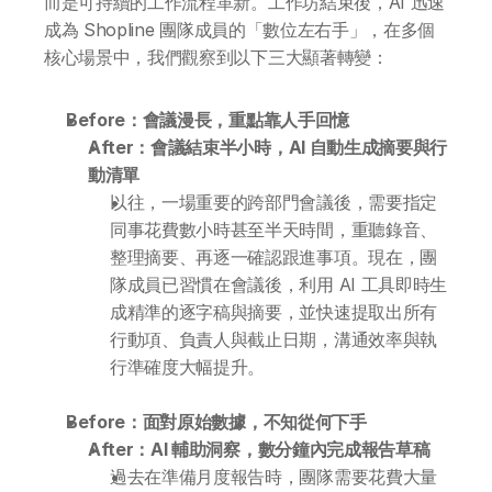
而是可持續的工作流程革新。工作坊結束後，AI 迅速
成為 Shopline 團隊成員的「數位左右手」，在多個
核心場景中，我們觀察到以下三大顯著轉變：
Before：會議漫長，重點靠人手回憶
關於 DotAI
After：會議結束半小時，AI 自動生成摘要與行
動清單
以往，一場重要的跨部門會議後，需要指定
AI 課程
同事花費數小時甚至半天時間，重聽錄音、
整理摘要、再逐一確認跟進事項。現在，團
所有課程
隊成員已習慣在會議後，利用 AI 工具即時生
成精準的逐字稿與摘要，並快速提取出所有
全系列 30 小時
AI-in-One 全年 AI 學習通行證
行動項、負責人與截止日期，溝通效率與執
行準確度大幅提升。
全系列 29 小時
AI Builder 實戰訓練營
Before：面對原始數據，不知從何下手
各類應用主題
AI 應用主題班系列
After：AI 輔助洞察，數分鐘內完成報告草稿
過去在準備月度報告時，團隊需要花費大量