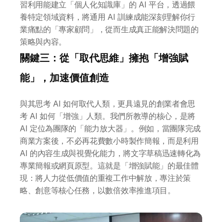
習利用能建立「個人化知識庫」的 AI 平台，透過餵
養特定領域資料，將通用 AI 訓練成能深刻理解你行
業痛點的「專家顧問」，從而生成真正能解決問題的
策略與內容。
關於 DotAI
關鍵三：從「取代思維」擁抱「增強賦
能」，加速價值創造
AI 課程
與其思考 AI 如何取代人類，更具遠見的創業者會思
考 AI 如何「增強」人類。我們所教導的核心，是將 
所有課程
AI 定位為團隊的「能力放大器」。例如，當團隊完成
全系列 30 小時
商業方案後，不必再花費數小時製作簡報，而是利用 
AI-in-One 全年 AI 學習通行證
AI 的內容生成與視覺化能力，將文字草稿迅速轉化為
全系列 29 小時
專業簡報或網頁原型。這就是「增強賦能」的最佳體
AI Builder 實戰訓練營
現：將人力從低價值的重複工作中解放，專注於策
各類應用主題
略、創意等核心任務，以數倍效率推進項目。
AI 應用主題班系列
DotAI 課程時間表