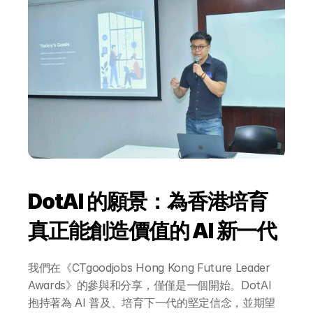
AI 活動
AI 攻略及資訊
AI 企業培訓
學校 AI 培訓
一年任學 AI 課程計劃
DotAI 的願景：為香港培育
網上 AI 學習平台
真正能創造價值的 AI 新一代
AI 應用服務
我們在《CTgoodjobs Hong Kong Future Leader 
Awards》的參與和分享，僅僅是一個開始。DotAI 
抱持著為 AI 普及、培育下一代的堅定信念，並期望
AI 創意廣告服務