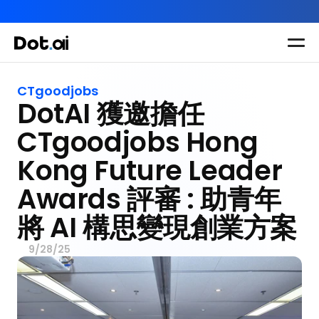
AI-in-One 全年 AI 學習通行證｜送你 120 小時 AI 課程，全
Dot.AI Academy
全港最貼地AI課程
CTgoodjobs
DotAI 獲邀擔任 
實用課程
三大恆常課程
主題課程
所有課程
CTgoodjobs Hong 
多種專項技能提
我們有三大課程
Kong Future Leader 
升課程
助你全面掌握AI
Awards 評審 : 助青年
應用
將 AI 構思變現創業方案
9/28/25