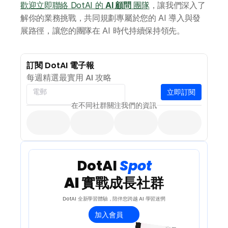
歡迎立即聯絡 DotAI 的 
AI 顧問
 團隊
，讓我們深入了
解你的業務挑戰，共同規劃專屬於您的 AI 導入與發
網上 AI 學習平台
展路徑，讓您的團隊在 AI 時代持續保持領先。
AI 應用服務
訂閱 DotAI 電子報
每週精選最實用 AI 攻略
AI 創意廣告服務
立即訂閱
電郵
在不同社群關注我們的資訊
聯絡我們
 DotAI 
Spot 
AI 實戰成長社群
DotAI 全新學習體驗，陪伴您跨越 AI 學習迷惘
加入會員