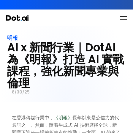
AI-in-One 全年 AI 學習通行證｜送你 120 小時 AI 課程，全
Dot.AI Academy
全港最貼地AI課程
明報
AI x 新聞行業｜DotAI 
實用課程
三大恆常課程
主題課程
所有課程
為《明報》打造 AI 實戰
多種專項技能提
我們有三大課程
課程，強化新聞專業與
升課程
助你全面掌握AI
倫理
應用
8/30/25
在香港傳媒行業中，
《明報》
長年以來是公信力的代
名詞之一。然而，隨着生成式 AI 技術席捲全球，新
聞業正迎來一場前所未有的挑戰：一方面，AI 帶來了