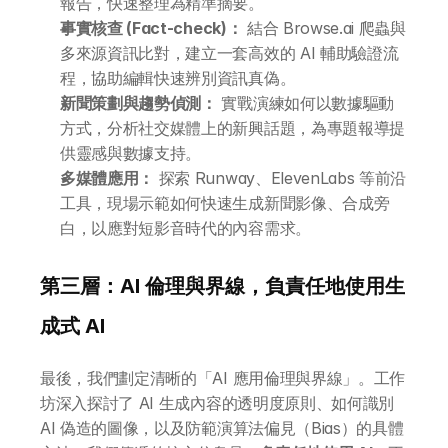
報告，快速整理為精準摘要。
事實核查 (Fact-check)：
 結合 Browse.ai 爬蟲與
多來源資訊比對，建立一套高效的 AI 輔助驗證流
程，協助編輯快速辨別資訊真偽。
新聞策劃與趨勢偵測：
 實戰演練如何以數據驅動
方式，分析社交媒體上的新興話題，為專題報導提
供靈感與數據支持。
多媒體應用：
 探索 Runway、ElevenLabs 等前沿
工具，現場示範如何快速生成新聞影像、合成旁
白，以應對短影音時代的內容需求。
第三層：AI 倫理與界線，負責任地使用生
成式 AI
最後，我們劃定清晰的「AI 應用倫理與界線」。工作
坊深入探討了 AI 生成內容的透明度原則、如何識別 
AI 偽造的圖像，以及防範演算法偏見（Bias）的具體