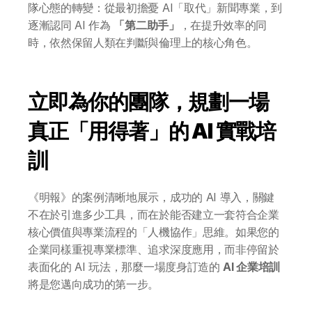
全系列 30 小時
隊心態的轉變：從最初擔憂 AI「取代」新聞專業，到
AI-in-One 全年 AI 學習通行證
逐漸認同 AI 作為 
「第二助手」
，在提升效率的同
全系列 29 小時
時，依然保留人類在判斷與倫理上的核心角色。
AI Builder 實戰訓練營
各類應用主題
AI 應用主題班系列
立即為你的團隊，規劃一場
DotAI 課程時間表
真正「用得著」的 AI 實戰培
AI 活動
訓
AI 攻略及資訊
《明報》的案例清晰地展示，成功的 AI 導入，關鍵
不在於引進多少工具，而在於能否建立一套符合企業
AI 企業培訓
核心價值與專業流程的「人機協作」思維。如果您的
企業同樣重視專業標準、追求深度應用，而非停留於
表面化的 AI 玩法，那麼一場度身訂造的 
AI 企業培訓
學校 AI 培訓
將是您邁向成功的第一步。
一年任學 AI 課程計劃