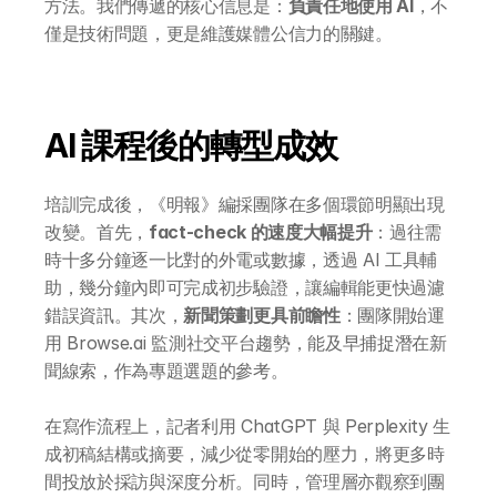
方法。我們傳遞的核心信息是：
負責任地使用 AI
，不
僅是技術問題，更是維護媒體公信力的關鍵。
AI 課程後的轉型成效
培訓完成後，《明報》編採團隊在多個環節明顯出現
改變。首先，
fact-check 的速度大幅提升
：過往需
時十多分鐘逐一比對的外電或數據，透過 AI 工具輔
助，幾分鐘內即可完成初步驗證，讓編輯能更快過濾
錯誤資訊。其次，
新聞策劃更具前瞻性
：團隊開始運
關於 DotAI
用 Browse.ai 監測社交平台趨勢，能及早捕捉潛在新
聞線索，作為專題選題的參考。
AI 課程
在寫作流程上，記者利用 ChatGPT 與 Perplexity 生
成初稿結構或摘要，減少從零開始的壓力，將更多時
所有課程
間投放於採訪與深度分析。同時，管理層亦觀察到團