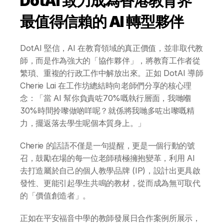
DotAI 致力成為香港教育界
最值得信賴的 AI 轉型夥伴
DotAI 堅信，AI 在教育領域的真正價值，並非取代教
師，而是作為強大的「協作夥伴」，將教育工作者從
繁瑣、重複的行政工作中解放出來。正如 DotAI 導師 
Cherie Lai 在工作坊總結時向老師們分享的核心理
念：「當 AI 幫你負責咗70%嘅執行層面，我哋嗰
30%時間拎嚟做啲咩呢？就係將我哋多咗出嚟嘅精
力，擺返落去學生呢個本質身上。」
Cherie 的話語不僅是一句提醒，更是一個行動的號
召，鼓勵在場的每一位老師積極擁抱變革，利用 AI 
去打造屬於自己的個人教學品牌 (IP)，設計出更具啟
發性、更能引起學生共鳴的教材，從而成為無可取代
的「價值創造者」。
正如在平安福音中學的教師發展日合作案例所展示，