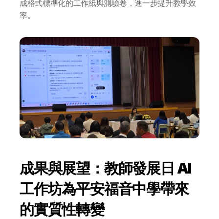
成格式標準化的工作紙與測驗卷，進一步提升教學效
率。
關於 DotAI
AI 課程
所有課程
成果與展望：教師發展日 AI 
全系列 30 小時
工作坊為平安福音中學帶來
AI-in-One 全年 AI 學習通行證
全系列 29 小時
的實質性轉變
AI Builder 實戰訓練營