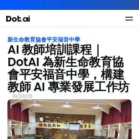
AI-in-One 全年 AI 學習通行證｜送你 120 小時 AI 課程，全
Dot.AI Academy
全港最貼地AI課程
新生命教育協會平安福音中學
AI 教師培訓課程｜
實用課程
三大恆常課程
主題課程
所有課程
DotAI 為新生命教育協
多種專項技能提
我們有三大課程
會平安福音中學，構建
升課程
助你全面掌握AI
教師 AI 專業發展工作坊
應用
10/23/25