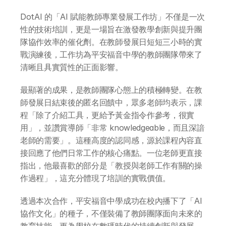
各類應用主題
AI 應用主題班系列
DotAI 的「AI 賦能教師專業發展工作坊」不僅是一次
性的技術培訓，更是一場旨在激發教學創新與提升團
DotAI 課程時間表
隊協作效率的催化劑。在教師發展日短短三小時的實
戰演練後，工作坊為平安福音中學的教師團隊帶來了
AI 活動
清晰且具實質性的正面影響。
最顯著的成果，是教師團隊心態上的積極轉變。在教
AI 攻略及資訊
師發展日結束後的匿名回饋中，眾多老師均表示，課
程「除了介紹工具，更給予黃金指令作參考，很實
AI 企業培訓
用」，並讚賞導師「非常 knowledgeable，而且深諳
老師的需要」。這種高度的認同感，源於課程內容直
學校 AI 培訓
接回應了他們日常工作的核心痛點。一位老師更直接
指出，他最喜歡的部分是「教授與老師工作有關的操
作過程」，這充分體現了培訓的實戰價值。
一年任學 AI 課程計劃
透過本次合作，平安福音中學成功在校內播下了「AI 
網上 AI 學習平台
協作文化」的種子，不僅裝備了教師團隊面向未來的
教育技能，更為學校在數碼時代的持續創新與發展，