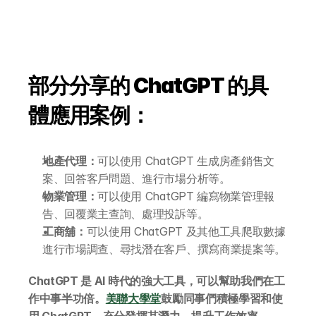
部分分享的 ChatGPT 的具
體應用案例：
地產代理：
可以使用 ChatGPT 生成房產銷售文
關於 DotAI
案、回答客戶問題、進行市場分析等。
物業管理：
可以使用 ChatGPT 編寫物業管理報
AI 課程
告、回覆業主查詢、處理投訴等。
工商舖：
可以使用 ChatGPT 及其他工具爬取數據
進行市場調查、尋找潛在客戶、撰寫商業提案等。
所有課程
全系列 30 小時
ChatGPT 是 AI 時代的強大工具，可以幫助我們在工
AI-in-One 全年 AI 學習通行證
作中事半功倍。
美聯大學堂
鼓勵同事們積極學習和使
全系列 29 小時