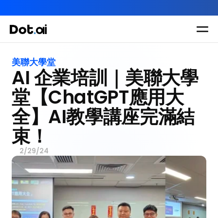
AI-in-One 全年 AI 學習通行證｜送你 120 小時 AI 課程，全
Dot.AI Academy
全港最貼地AI課程
美聯大學堂
AI 企業培訓｜美聯大學
實用課程
三大恆常課程
主題課程
所有課程
堂【ChatGPT應用大
多種專項技能提
我們有三大課程
全】AI教學講座完滿結
升課程
助你全面掌握AI
束！
應用
2/29/24