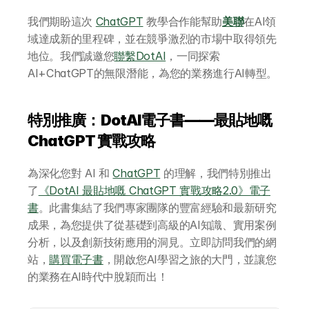
網上 AI 學習平台
我們期盼這次 
ChatGPT
 教學合作能幫助
美聯
在AI領
AI 應用服務
域達成新的里程碑，並在競爭激烈的市場中取得領先
地位。我們誠邀您
聯繫DotAI
，一同探索
AI+ChatGPT的無限潛能，為您的業務進行AI轉型。
AI 創意廣告服務
聯絡我們
特別推廣：DotAI電子書——最貼地嘅 
ChatGPT 實戰攻略
為深化您對 AI 和 
ChatGPT
 的理解，我們特別推出
了
《DotAI 最貼地嘅 ChatGPT 實戰攻略2.0》電子
書
。此書集結了我們專家團隊的豐富經驗和最新研究
成果，為您提供了從基礎到高級的AI知識、實用案例
分析，以及創新技術應用的洞見。立即訪問我們的網
站，
購買電子書
，開啟您AI學習之旅的大門，並讓您
的業務在AI時代中脫穎而出！