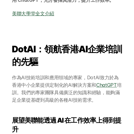
用 ChatGPT，充分發揮其潛力，提升工作效率。
AI Builder 實戰訓練營
美聯大學堂全文介紹
各類應用主題
AI 應用主題班系列
DotAI 課程時間表
DotAI：領航香港AI企業培訓
AI 活動
的先驅
AI 攻略及資訊
作為AI技術培訓和應用領域的專家，DotAI致力於為
AI 企業培訓
香港中小企業提供定制化的AI解決方案和
ChatGPT
培
訓。我們的專家團隊具備廣泛的知識和經驗，能夠滿
學校 AI 培訓
足企業從基礎到高級的各種AI技術需求。
一年任學 AI 課程計劃
展望美聯能透過 AI 在工作效率上得到提
升