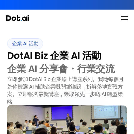
AI-in-One 全年 AI 學習通行證｜送你 120 小時 AI 課程，全
Dot.AI Academy
全港最貼地AI課程
企業 AI 活動
企業 AI 活動
實用課程
三大恆常課程
主題課程
DotAI Biz 企業 AI 活動
所有課程
多種專項技能提
我們有三大課程
企業 AI 分享會・行業交流
升課程
助你全面掌握AI
立即參加 DotAI Biz 企業線上講座系列。我哋每個月
應用
為你嚴選 AI 輔助企業嘅關鍵議題，拆解落地實戰方
案。立即報名最新講座，獲取領先一步嘅 AI 轉型策
略。