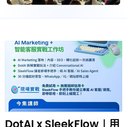
DotAI x SleekFlow｜用 