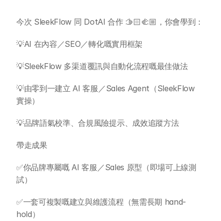
今次 SleekFlow 同 DotAI 合作 🫱🏻‍🫲🏼，你會學到：
💡AI 在內容／SEO／轉化嘅實用框架
💡SleekFlow 多渠道覆訊與自動化流程嘅最佳做法
💡由零到一建立 AI 客服／Sales Agent（SleekFlow 
實操）
💡品牌語氣校準、合規風險提示、成效追蹤方法
帶走成果
關於 DotAI
✅你品牌專屬嘅 AI 客服／Sales 原型（即場可上線測
試）
AI 課程
✅一套可複製嘅建立與維護流程（無需長期 hand-
hold）