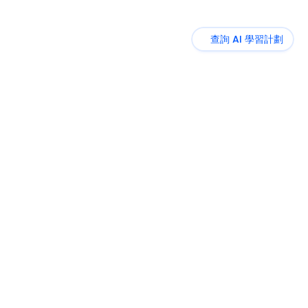
查詢 AI 學習計劃
實用課程
社群活動
部落格
企業培訓
專業服務
關於我們
聯絡我們
免責及私隱