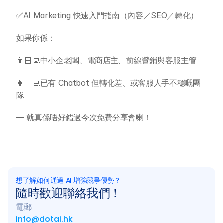
所有課程
✅AI Marketing 快速入門指南（內容／SEO／轉化）
全系列 30 小時
AI-in-One 全年 AI 學習通行證
如果你係：
全系列 29 小時
AI Builder 實戰訓練營
👩🏻‍💻中小企老闆、電商店主、前線營銷與客服主管
各類應用主題
AI 應用主題班系列
👩🏻‍💻已有 Chatbot 但轉化差、或客服人手不穩嘅團
隊
DotAI 課程時間表
— 就真係唔好錯過今次免費分享會喇！
AI 活動
AI 攻略及資訊
想了解如何通過 AI 增強競爭優勢？
AI 企業培訓
隨時歡迎聯絡我們！
電郵
學校 AI 培訓
info@dotai.hk